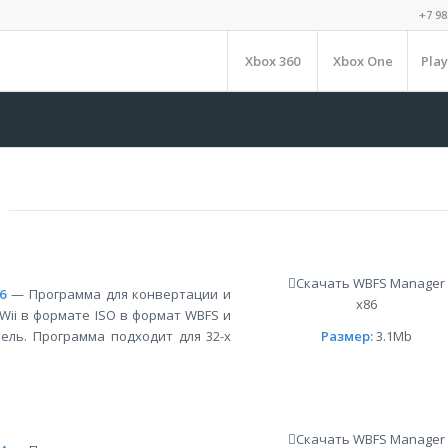
+7 98
Xbox 360
Xbox One
Play
Скачать WBFS Manager
86
— Программа для конвертации и
x86
vWii в формате ISO в формат WBFS и
ель. Программа подходит для 32-х
Размер:
3.1Mb
Скачать WBFS Manager