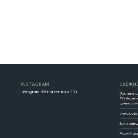
INSTAGRAM
СВЕЖИ
Instagram did not return a 200.
Означает л
PS4 будет з
производит
Фотографии
Steam запущ
Nintendo вы