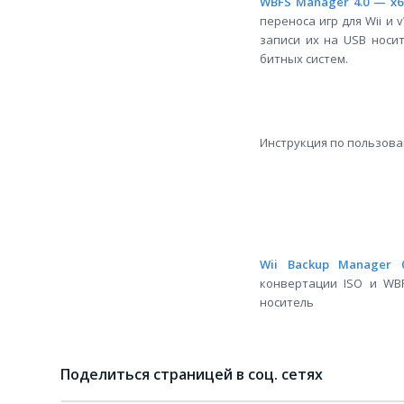
WBFS Manager 4.0 — x
переноса игр для Wii и 
записи их на USB носит
битных систем.
Инструкция по пользова
Wii Backup Manager 0
конвертации ISO и WBF
носитель
Поделиться страницей в соц. сетях