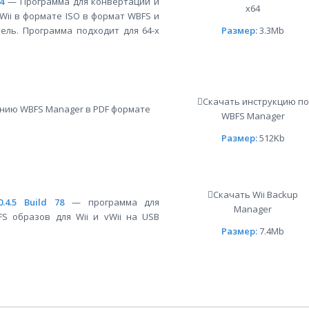
64
— Программа для конвертации и
x64
vWii в формате ISO в формат WBFS и
ель. Программа подходит для 64-х
Размер:
3.3Mb
Скачать инструкцию по
нию WBFS Manager в PDF формате
WBFS Manager
Размер:
512Kb
Скачать Wii Backup
.4.5 Build 78
— программа для
Manager
S образов для Wii и vWii на USB
Размер:
7.4Mb