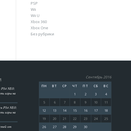
PSP
Wii
Wii U
Xbox 360
Xbox One
Без рубрики
Сентябрь 2016
И
ПН
ВТ
СР
ЧТ
ПТ
СБ
ВС
к PS4 NEO,
ть игры на
1
2
3
4
?
5
6
7
8
9
10
11
ск PS4 NEO,
12
13
14
15
16
17
18
ть игры на
?
19
20
21
22
23
24
25
остей от
26
27
28
29
30