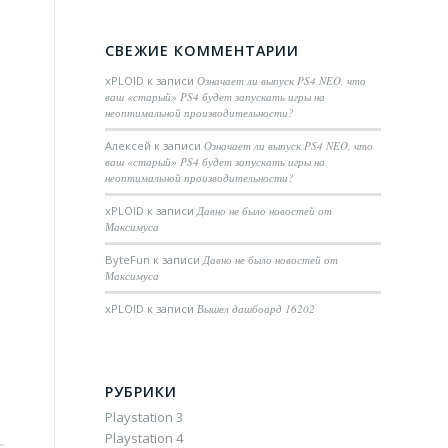
СВЕЖИЕ КОММЕНТАРИИ
xPLOID
к записи
Означает ли выпуск PS4 NEO, что
ваш «старый» PS4 будет запускать игры на
неоптимальной производительности?
Алексей
к записи
Означает ли выпуск PS4 NEO, что
ваш «старый» PS4 будет запускать игры на
неоптимальной производительности?
xPLOID
к записи
Давно не было новостей от
Максимуса
ByteFun
к записи
Давно не было новостей от
Максимуса
xPLOID
к записи
Вышел дашбоард 16202
РУБРИКИ
Playstation 3
Playstation 4