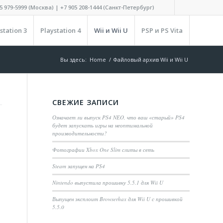
5 979-5999 (Москва) | +7 905 208-1444 (Санкт-Петербург)
station 3
Playstation 4
Wii и Wii U
PSP и PS Vita
Вы здесь:
Home
/
Файловый архив Wii и Wii U
СВЕЖИЕ ЗАПИСИ
Означает ли выпуск PS4 NEO, что ваш «старый» PS4
будет запускать игры на неоптимальной
производительности?
Фотографии Xbox One Slim слиты в сеть
Steam запущен на PS4
Nintendo выпустила прошивку 5.5.1 для Wii U
Выпущен эксплоит Browserhax для Wii U с прошивкой
5.5.0