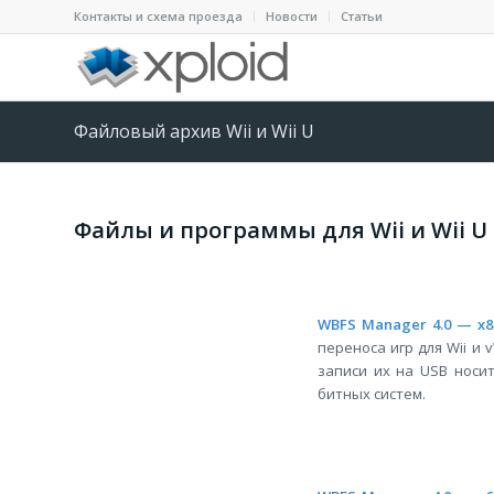
Контакты и схема проезда
Новости
Статьи
Файловый архив Wii и Wii U
Файлы и программы для Wii и Wii U
WBFS Manager 4.0 — x
переноса игр для Wii и 
записи их на USB носит
битных систем.