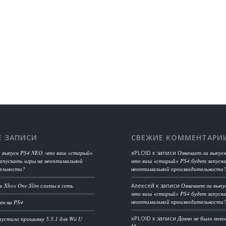
Е ЗАПИСИ
СВЕЖИЕ КОММЕНТАРИ
и выпуск PS4 NEO, что ваш «старый»
xPLOID
к записи
Означает ли выпус
апускать игры на неоптимальной
что ваш «старый» PS4 будет запуска
ельности?
неоптимальной производительности
 Xbox One Slim слиты в сеть
Алексей
к записи
Означает ли выпу
что ваш «старый» PS4 будет запуска
неоптимальной производительности
ен на PS4
xPLOID
к записи
Давно не было нов
пустила прошивку 5.5.1 для Wii U