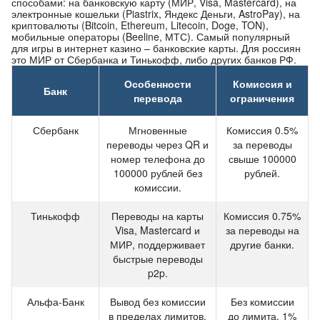
способами: на банковскую карту (МИР, Visa, Mastercard), на
электронные кошельки (Piastrix, Яндекс Деньги, AstroPay), на
криптовалюты (Bitcoin, Ethereum, Litecoin, Doge, TON),
мобильные операторы (Beeline, МТС). Самый популярный
для игры в интернет казино – банковские карты. Для россиян
это МИР от Сбербанка и Тинькофф, либо других банков РФ.
Особенности
Комиссия и
Банк
перевода
ограничения
Сбербанк
Мгновенные
Комиссия 0.5%
переводы через QR и
за переводы
номер телефона до
свыше 100000
100000 рублей без
рублей.
комиссии.
Тинькофф
Переводы на карты
Комиссия 0.75%
Visa, Mastercard и
за переводы на
МИР, поддерживает
другие банки.
быстрые переводы
p2p.
Альфа-Банк
Вывод без комиссии
Без комиссии
в пределах лимитов,
до лимита, 1%