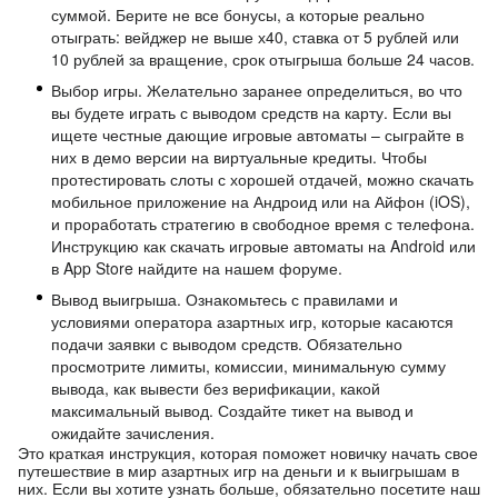
суммой. Берите не все бонусы, а которые реально
отыграть: вейджер не выше х40, ставка от 5 рублей или
10 рублей за вращение, срок отыгрыша больше 24 часов.
Выбор игры. Желательно заранее определиться, во что
вы будете играть с выводом средств на карту. Если вы
ищете честные дающие игровые автоматы – сыграйте в
них в демо версии на виртуальные кредиты. Чтобы
протестировать слоты с хорошей отдачей, можно скачать
мобильное приложение на Андроид или на Айфон (iOS),
и проработать стратегию в свободное время с телефона.
Инструкцию как скачать игровые автоматы на Android или
в App Store найдите на нашем форуме.
Вывод выигрыша. Ознакомьтесь с правилами и
условиями оператора азартных игр, которые касаются
подачи заявки с выводом средств. Обязательно
просмотрите лимиты, комиссии, минимальную сумму
вывода, как вывести без верификации, какой
максимальный вывод. Создайте тикет на вывод и
ожидайте зачисления.
Это краткая инструкция, которая поможет новичку начать свое
путешествие в мир азартных игр на деньги и к выигрышам в
них. Если вы хотите узнать больше, обязательно посетите наш