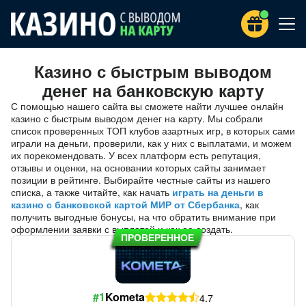
Казино с быстрым выводом
денег на банковскую карту
С помощью нашего сайта вы сможете найти лучшее онлайн
казино с быстрым выводом денег на карту. Мы собрали
список проверенных ТОП клубов азартных игр, в которых сами
играли на деньги, проверили, как у них с выплатами, и можем
их порекомендовать. У всех платформ есть репутация,
отзывы и оценки, на основании которых сайты занимает
позиции в рейтинге. Выбирайте честные сайты из нашего
списка, а также читайте, как начать
играть на деньги в
казино с банковской картой МИР от Сбербанка
, как
получить выгодные бонусы, на что обратить внимание при
оформлении заявки с выплатой и как ее создать.
ПРОВЕРЕННОЕ
#1
Kometa
4.7