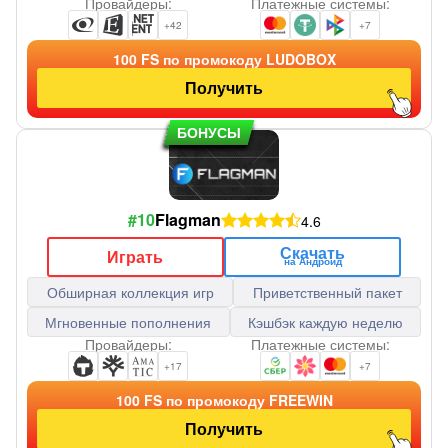
Провайдеры:
Платежные системы:
+42
+7
100 FS по промокоду LUDOBOX
Получить
БОНУСЫ
#10
Flagman
4.6
Скачать
Играть
на Андроид
Обширная коллекция игр
Приветственный пакет
Мгновенные пополнения
Кэшбэк каждую неделю
Провайдеры:
Платежные системы:
+17
+7
100 FS по промокоду FREEWIN
Получить