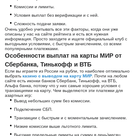
Комиссии и лимиты.
Условия выплат без верификации и с ней.
Сложность подачи заявки.
Очень удобно учитывать все эти факторы, когда они уже
описаны у нас на сайте рейтинга и есть вся нужная
информация. Просто заходите и ищете официальный клуб с
выгодными условиями, с быстрым зачислением, со всеми
популярными платежками.
Особенности выплат на карты МИР от
Сбербанка, Тинькофф и ВТБ
Если вы играете из России на рубли, то наиболее оптимально
выбрать
казино с выводом на карту МИР
. Почти на любом
сайте есть иконки банков Сбербанк, Тинькофф, на ВТБ,
Альфа банка, потому что у них самые хорошие условия с
транзакциями на карту. Чем выделяются эти платежки для
азартных игр:
Вывод небольших сумм без комиссии.
Подключение СБП.
Транзакции с быстрым и с моментальным зачислением.
Низкие комиссии выше льготного лимита.
Высокие предельные лимиты на сумму в день/месяц.