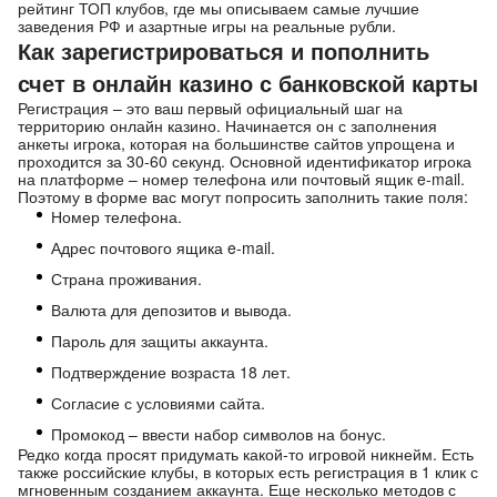
рейтинг ТОП клубов, где мы описываем самые лучшие
заведения РФ и азартные игры на реальные рубли.
Как зарегистрироваться и пополнить
счет в онлайн казино с банковской карты
Регистрация – это ваш первый официальный шаг на
территорию онлайн казино. Начинается он с заполнения
анкеты игрока, которая на большинстве сайтов упрощена и
проходится за 30-60 секунд. Основной идентификатор игрока
на платформе – номер телефона или почтовый ящик e-mail.
Поэтому в форме вас могут попросить заполнить такие поля:
Номер телефона.
Адрес почтового ящика e-mail.
Страна проживания.
Валюта для депозитов и вывода.
Пароль для защиты аккаунта.
Подтверждение возраста 18 лет.
Согласие с условиями сайта.
Промокод – ввести набор символов на бонус.
Редко когда просят придумать какой-то игровой никнейм. Есть
также российские клубы, в которых есть регистрация в 1 клик с
мгновенным созданием аккаунта. Еще несколько методов с