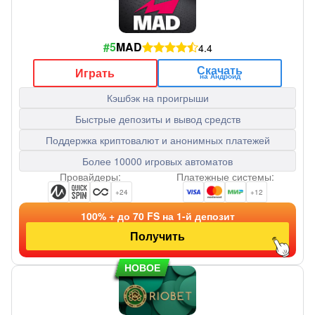
#5
MAD
4.4
Скачать
Играть
на Андроид
Кэшбэк на проигрыши
Быстрые депозиты и вывод средств
Поддержка криптовалют и анонимных платежей
Более 10000 игровых автоматов
Провайдеры:
Платежные системы:
+24
+12
100% + до 70 FS на 1-й депозит
Получить
НОВОЕ