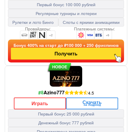
Первый бонус 100 000 рублей
Регулярные турниры и лотереи
Рулетки и лото Бинго
Слоты с яркими анимациями
Провайдеры:
Платежные системы:
+2
+6
Бонус 400% на старт до ₽100 000 + 250 фриспинов
Получить
НОВОЕ
#8
Azino777
4.5
Скачать
Играть
на Андроид
Первый бонус 25 000 рублей
Денежный бонус 777 рублей
Предусмотрена тестовая игра