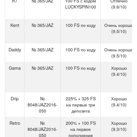
R7
№ 365/JAZ
100 FS с кодом
Отлично
LUCKYSPIN100
(9.6/10)
Kent
№ 365/JAZ
100 FS по коду
Очень хорошо
(9.5/10)
Daddy
№ 365/JAZ
100 FS по коду
Очень хорошо
(9.5/10)
Gama
№ 365/JAZ
100 FS по коду
Хорошо
(9.4/10)
Drip
№
225% + 325 FS
Хорошо
8048/JAZ2016-
на первые три
(9.4/10)
050
депозита
Retro
№
200% + 100 FS
Хорошо
8048/JAZ2016-
на первое
(9.3/10)
050
пополнение