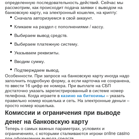
определенную последовательность действий. Сейчас мы
рассмотрим, как происходит подача заявки с выводом на
банковскую карту, на электронный кошелек, на крипту:
Сначала авторизуемся в свой аккаунт.
Кликаем на раздел с пополнениями / кассу.
Выбираем вывод средств.
Выбираем платежную систему.
Указываем реквизиты.
Вводим сумму.
Подтверждаем вывод.
Особенности. При запросе на банковскую карту иногда надо
заполнить подробную форму, а если карточка не сохранена,
то ввести 16 цифр ее номера. При выплате на СБП
достаточно указать зарегистрированный в системе номер
телефона. Когда играете в
казино на биткоины
– указать
правильно номер кошелька и сеть. На электронные деньги –
просто номер кошелька.
Комиссии и ограничения при выводе
денег на банковскую карту
Теперь о самых важных параметрах, условиях и
ограничениях, с которыми сталкиваются игроки online casino
при оформлении вывода средств.