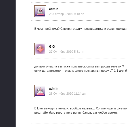
admin
23 Октябрь 2010 9:18 пп
В чем проблема? Смотрите дату производства, и если подходит
GiG
27 Октябрь 2010 5:31 пп
до какого числа выпуска приставок слим вы прошиваете их ?
если дата подходит то вы можете поставить прошу LT 1.1 для 
admin
28 Октябрь 2010 11:14 дп
В Live выходить нельзя, вообще нельзя… Хотите игры в Live п
реалтайм бан, тоесть не в волну банов, а в любое время.