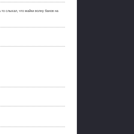
 то слыхал, что майки волну банов на