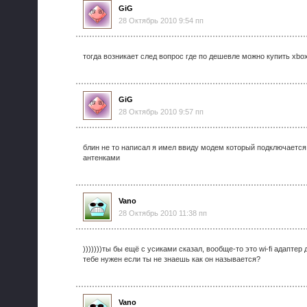
GiG
28 Октябрь 2010 9:54 пп
тогда возникает след вопрос где по дешевле можно купить xbox 
GiG
28 Октябрь 2010 9:57 пп
блин не то написал я имел ввиду модем который подключается 
антенками
Vano
28 Октябрь 2010 11:38 пп
)))))))ты бы ещё с усиками сказал, вообще-то это wi-fi адаптер
тебе нужен если ты не знаешь как он называется?
Vano