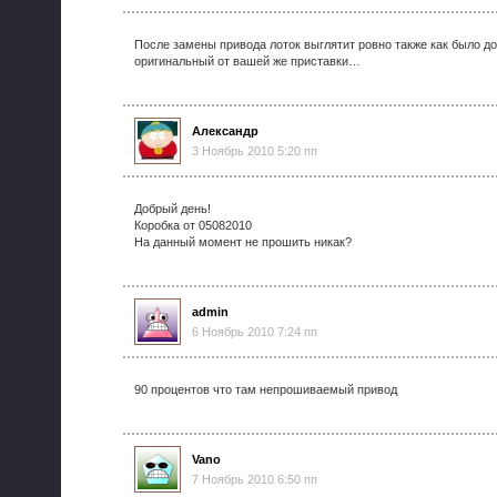
После замены привода лоток выглятит ровно также как было до
оригинальный от вашей же приставки…
Александр
3 Ноябрь 2010 5:20 пп
Добрый день!
Коробка от 05082010
На данный момент не прошить никак?
admin
6 Ноябрь 2010 7:24 пп
90 процентов что там непрошиваемый привод
Vano
7 Ноябрь 2010 6:50 пп