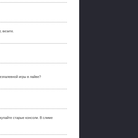
, везите.
безпалевной игры в лайве?
окупайте старые консоли. В слиме