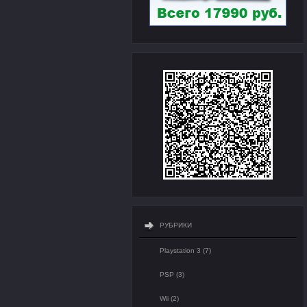
РУБРИКИ
Playstation 3 (7)
PSP (3)
Wii (2)