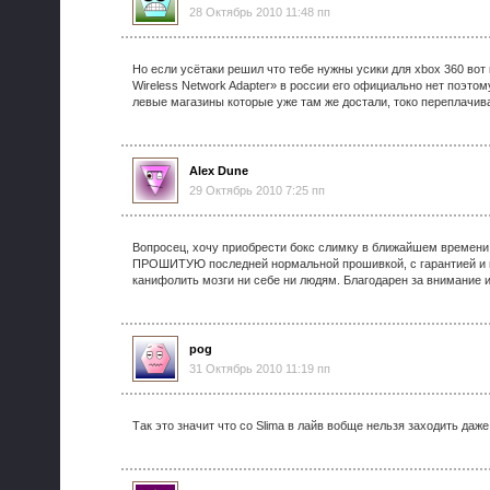
28 Октябрь 2010 11:48 пп
Но если усётаки решил что тебе нужны усики для xbox 360 вот
Wireless Network Adapter» в россии его официально нет поэтому
левые магазины которые уже там же достали, токо переплачива
Alex Dune
29 Октябрь 2010 7:25 пп
Вопросец, хочу приобрести бокс слимку в ближайшем времени
ПРОШИТУЮ последней нормальной прошивкой, с гарантией и 
канифолить мозги ни себе ни людям. Благодарен за внимание и
pog
31 Октябрь 2010 11:19 пп
Так это значит что со Slima в лайв вобще нельзя заходить даже