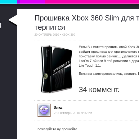
Прошивка Xbox 360 Slim для т
терпится
20 ОКТЯБРЬ 2010
•
XBOX 360
Если Вы хотите прошить свой Xbox 36
выйдет прошивка для оригинального 
приставку прямо сейчас… Делается 
LiteOn 7-ой или 9-той ревизиии с дора
Lite Touch 1.1.
Если вы заинтересовались, звоните.
34 коммент.
Влад
23 Октябрь 2010 9:02 пп
пожалуйста ну прошейте