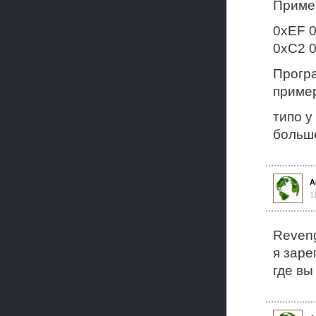
Приме
0xEF 
0xC2 
Програ
пример
типо у
больш
А
1
Reven
я заре
где вы