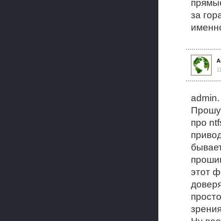
прямые
за гор
именно
А
1
admin.
Прошу 
про nt
приво
бывает
прошив
этот ф
доверя
просто
зрени