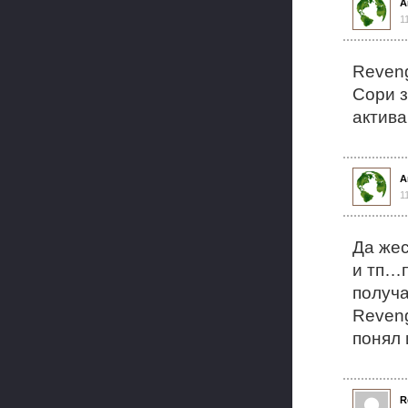
А
1
Reven
Сори з
актива
А
1
Да жес
и тп…п
получа
Reveng
понял 
R