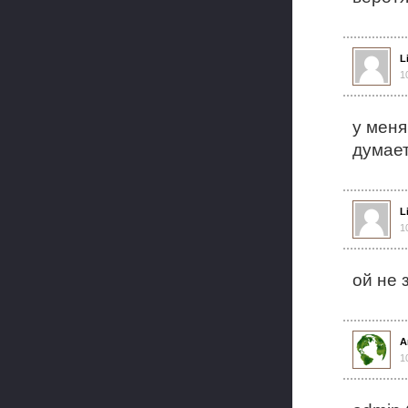
L
1
у меня
думает
L
1
ой не 
А
1