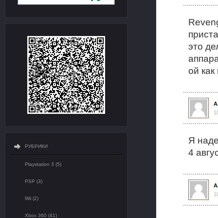
Reven
приста
это де
аппара
ой как
А
1
Я наде
РУБРИКИ
4 авгу
Playstation 3 (5)
PSP (3)
А
1
Wii (2)
Xbox 360 (41)