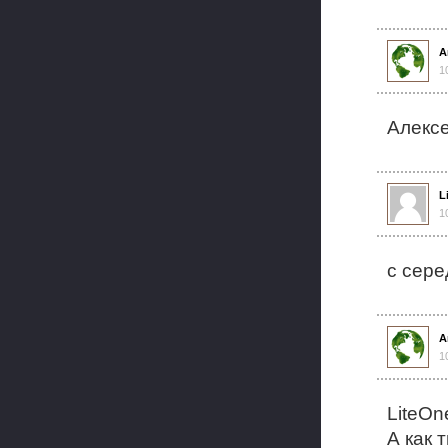
А
1
Алексе
L
1
с сере
А
1
LiteOn
А как 