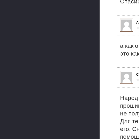
Спасиб
А
1
а как 
это ка
С
1
Народ 
прошив
не пол
Для те
его. С
помощь