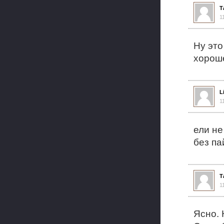
Т
1
Ну это
хорош
L
1
ели не
без па
Т
1
Ясно. 