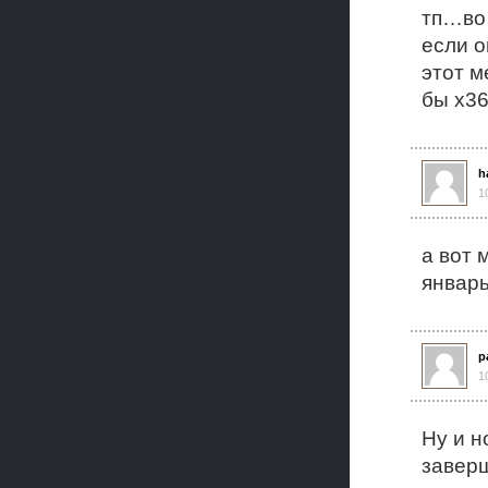
тп…во 
если 
этот м
бы x3
h
1
а вот 
январь
р
1
Ну и н
заверш