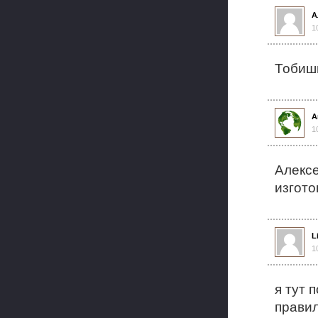
А
1
Тобишь
А
1
Алексе
изгото
L
1
я тут 
правил