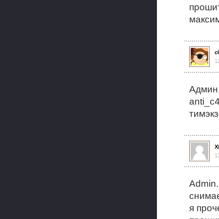
прошит
максим
c
1
Админ,
anti_c
тимэкз
X
1
Admin.
снимае
я проч