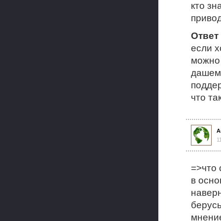
кто зн
привод
Ответ
если х
можно 
дашем 
поддер
что та
А
1
=>что 
в осно
наверн
берусь
мнение