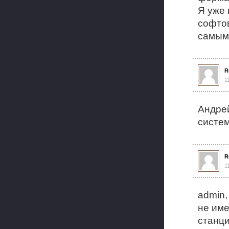
Я уже 
софтов
самым 
R
1
Андрей
систем
R
1
admin,
не име
станц