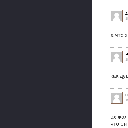
Д
1
а что 
x
1
как ду
Н
1
эх жал
что он