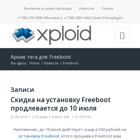
Контакты и схема проезда
Новости
Статьи
+7 985 979-5999 (Москва) | +7 905 208-1444 (Санкт-Петербург)
Архив тега для: Freeboot
Вы здесь:
Home
/
Новости
/
Freeboot
Записи
Скидка на установку Freeboot
продлевается до 10 июля
/
/
/
25.06.2014
2 Отзывы
в
Xbox 360
от
xPLOID
Напоминаю, до 10 июля действует скидка 500 рублей на
установку Freeboot
, итого прошивка Freeboot вам