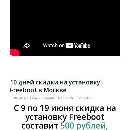
10 дней скидки на установку
Freeboot в Москве
/
/
/
09.06.2014
1 Комментарий
в
Xbox 360
от
xPLOID
C 9 по 19 июня скидка на
установку Freeboot
составит
500 рублей,