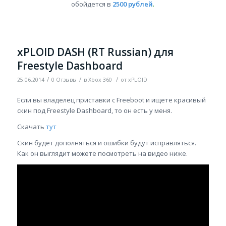
обойдется в
2500 рублей
.
xPLOID DASH (RT Russian) для
Freestyle Dashboard
/
/
/
25.06.2014
0 Отзывы
в
Xbox 360
от
xPLOID
Если вы владелец приставки с Freeboot и ищете красивый
скин под Freestyle Dashboard, то он есть у меня.
Скачать
тут
Скин будет дополняться и ошибки будут исправляться.
Как он выглядит можете посмотреть на видео ниже.