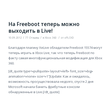
На Freeboot теперь можно
выходить в Live!
/
/
/
10.09.2012
77 Отзывы
в
Xbox 360
от
xPLOID
Благодаря плагину XeLive обладатели Freeboot 15574 могут
теперь играть в Xbox Live, так что теперь Freeboot по
факту самая многофункциональная модификация для Xbox
360.
[dt_quote type=»pullquote» layout=»left» font_size=»big»
animation=»none» size=»1″]Update: Как и ожидалось,
возможность просуществовала недолго, спустя 2 дня
Microsoft начала банить фрибутные консоли
обнаруженные в Live.[/dt_quote]