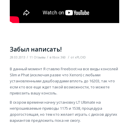
Забыл написать!
/
/
/
28.03.2013
11 Отзывы
в
Xbox 360
от
xPLOID
В данный момент Я ставлю Freeboot на все виды консолей
Slim и Phat (исключая разве что Xenon) с любыми
установленными дашбоардами вплоть до 16203, так что
если кто все еще ждет такой возможности, то можете
привозить вашу консоль.
В скором времени начну установку LT Ultimate на
непрошиваемые приводы 1175 и 1538, процедура
дорогостоящая, но тем кто желает играть с дисков других
вариантов предложить пока не смогу.