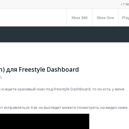
+7 98
Xbox 360
Xbox One
Pla
n) для Freestyle Dashboard
ID
 и ищете красивый скин под Freestyle Dashboard, то он есть у меня.
ут исправляться. Как он выглядит можете посмотреть на видео ниже.