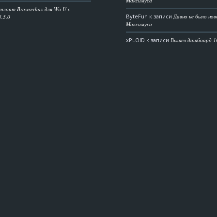
Максимуса
плоит Browserhax для Wii U с
ByteFun
к записи
Давно не было но
.5.0
Максимуса
xPLOID
к записи
Вышел дашбоард 1