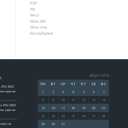
PSP
Wii
Wii U
Xbox 360
Xbox One
Без рубрики
Август 2016
И
ПН
ВТ
СР
ЧТ
ПТ
СБ
ВС
к PS4 NEO,
ть игры на
1
2
3
4
5
6
7
?
8
9
10
11
12
13
14
ск PS4 NEO,
15
16
17
18
19
20
21
ть игры на
?
22
23
24
25
26
27
28
остей от
29
30
31