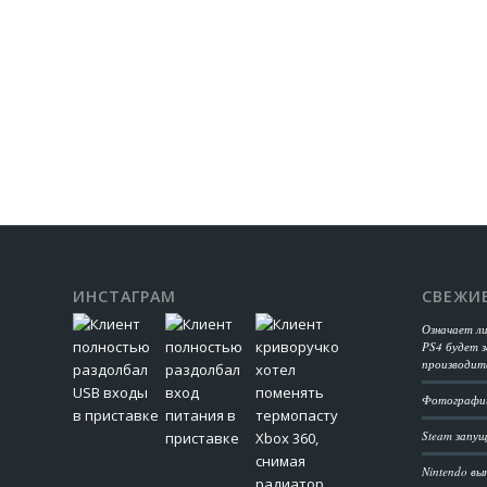
ИНСТАГРАМ
СВЕЖИ
Означает л
PS4 будет з
производит
Фотографии
Steam запущ
Nintendo вы