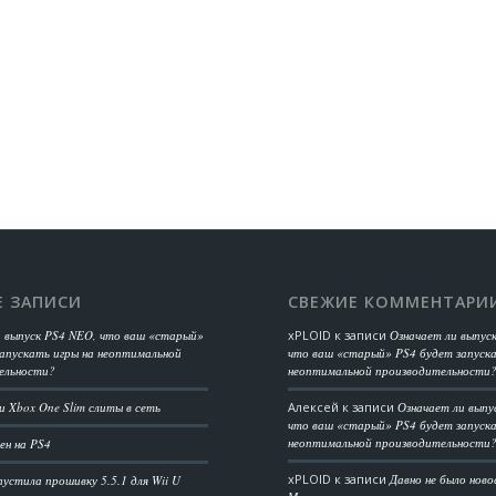
Е ЗАПИСИ
СВЕЖИЕ КОММЕНТАРИ
и выпуск PS4 NEO, что ваш «старый»
xPLOID
к записи
Означает ли выпус
апускать игры на неоптимальной
что ваш «старый» PS4 будет запуска
ельности?
неоптимальной производительности
 Xbox One Slim слиты в сеть
Алексей
к записи
Означает ли выпу
что ваш «старый» PS4 будет запуска
неоптимальной производительности
ен на PS4
xPLOID
к записи
Давно не было нов
пустила прошивку 5.5.1 для Wii U