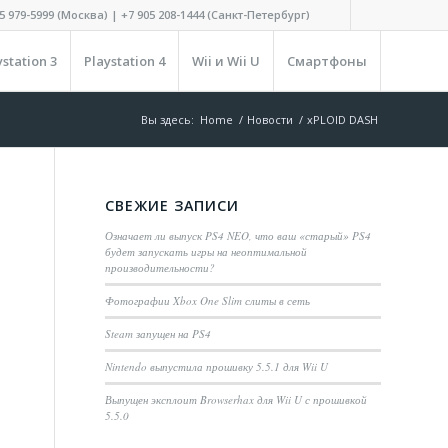
5 979-5999 (Москва) | +7 905 208-1444 (Санкт-Петербург)
ystation 3
Playstation 4
Wii и Wii U
Смартфоны
Вы здесь:
Home
/
Новости
/
xPLOID DASH
СВЕЖИЕ ЗАПИСИ
Означает ли выпуск PS4 NEO, что ваш «старый» PS4
будет запускать игры на неоптимальной
производительности?
Фотографии Xbox One Slim слиты в сеть
Steam запущен на PS4
Nintendo выпустила прошивку 5.5.1 для Wii U
Выпущен эксплоит Browserhax для Wii U с прошивкой
5.5.0