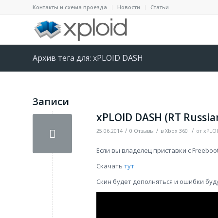
Контакты и схема проезда
Новости
Статьи
Архив тега для: xPLOID DASH
Записи
xPLOID DASH (RT Russia
/
/
/
25.06.2014
0 Отзывы
в
Xbox 360
от
xPLO
Если вы владелец приставки с Freeboot
Скачать
тут
Скин будет дополняться и ошибки буд