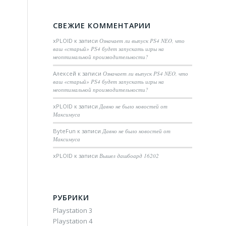
СВЕЖИЕ КОММЕНТАРИИ
xPLOID
к записи
Означает ли выпуск PS4 NEO, что
ваш «старый» PS4 будет запускать игры на
неоптимальной производительности?
Алексей
к записи
Означает ли выпуск PS4 NEO, что
ваш «старый» PS4 будет запускать игры на
неоптимальной производительности?
xPLOID
к записи
Давно не было новостей от
Максимуса
ByteFun
к записи
Давно не было новостей от
Максимуса
xPLOID
к записи
Вышел дашбоард 16202
РУБРИКИ
Playstation 3
Playstation 4