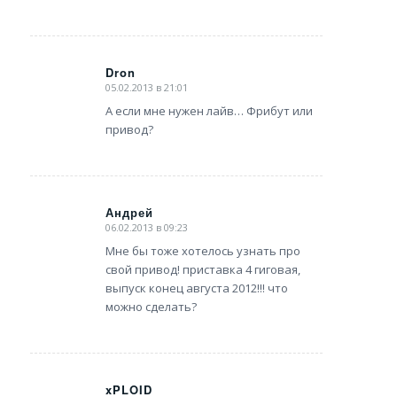
Dron
05.02.2013 в 21:01
says:
А если мне нужен лайв… Фрибут или
привод?
Андрей
06.02.2013 в 09:23
says:
Мне бы тоже хотелось узнать про
свой привод! приставка 4 гиговая,
выпуск конец августа 2012!!! что
можно сделать?
xPLOID