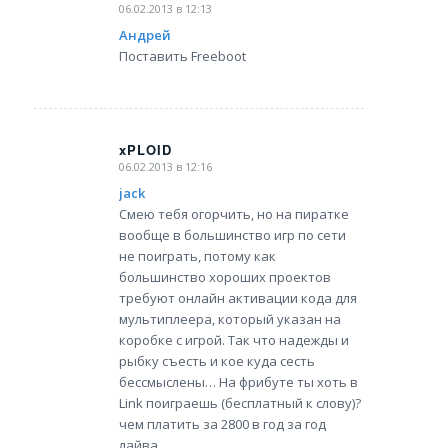
06.02.2013 в 12:13
says:
Андрей
Поставить Freeboot
xPLOID
06.02.2013 в 12:16
says:
jack
Смею тебя огорчить, но на пиратке
вообще в большинство игр по сети
не поиграть, потому как
большинство хороших проектов
требуют онлайн активации кода для
мультиплеера, который указан на
коробке с игрой. Так что надежды и
рыбку съесть и кое куда сесть
бессмыслены… На фрибуте ты хоть в
Link поиграешь (бесплатный к слову)?
чем платить за 2800 в год за год
лайва…