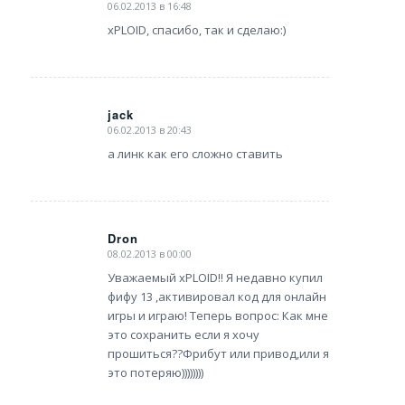
06.02.2013 в 16:48
says:
xPLOID, спасибо, так и сделаю:)
jack
06.02.2013 в 20:43
says:
а линк как его сложно ставить
Dron
08.02.2013 в 00:00
says:
Уважаемый xPLOID!! Я недавно купил
фифу 13 ,активировал код для онлайн
игры и играю! Теперь вопрос: Как мне
это сохранить если я хочу
прошиться??Фрибут или привод,или я
это потеряю))))))))