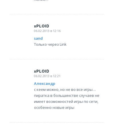
xPLOID
06.02.2013 в 12:16
says:
sand
Только через Link
xPLOID
06.02.2013 в 12:21
says:
Александр
с кеем можно, но не во все игры…
пиратка в большинстве случаев не
имеет возможностей игры по сети,
особенно новые игры