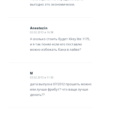
выгодно это экономически.
Anestezin
02.02.2013 в 16:58
says:
А сколько стоить будет Xkey lite 1175,
и я так понял если его поставлю
можно избежать бана в лайве?
М
03.02.2013 в 11:50
says:
дата выпуска 07/2012 прошить можно
или лучше фрибут? что ваще лучше
делать??