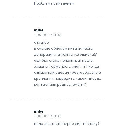
Проблема с питанием
mike
11.02.2013 в 01:37
says:
спасибо
в смысле с блоком питания(есть
донорский, на нем та же ошибка)?
ошибка стала появляться после
замены термопасты, мог ли я когда
снимал или одевал крестообразные
крепления повредить какой-нибудь
контакт или радиоэлемент?
mike
11.02.2013 в 01:38
says:
надо делать наверно диагностику?