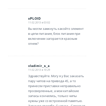
xPLOID
11.02.2013 в 03:02
says:
Вы могли замкнуть какойто элемент
в цепи питания, блок питания при
включении загорается красным
огнем?
vladimir_s_a
11.02.2013 в 10:29
says:
Здравствуйте. Могу я у Вас заказать
пару чипов на привода 4S, а то
принесли приставки неправильно
просверленные, а мои китайские
запасы кончились, только чипы
нужны уже со встроенной памятью.
Заранее спасибо. Сызрань, Самаская