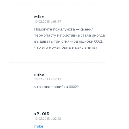
mike
10.02.2013 в 03:27
says:
Помогите пожалуйста — сменил
термопасту и приставка стала иногда
выдавать три огня -код ошибки 0002,
что это может быть и как лечить?
mike
10.02.2013 в 12:11
says:
что такое ошибка 0002?
xPLOID
10.02.2013 в 22:22
says:
mike