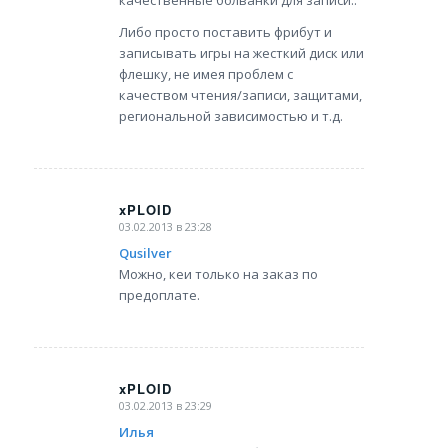
Либо просто поставить фрибут и
записывать игры на жесткий диск или
флешку, не имея проблем с
качеством чтения/записи, защитами,
региональной зависимостью и т.д.
xPLOID
03.02.2013 в 23:28
says:
Qusilver
Можно, кеи только на заказ по
предоплате.
xPLOID
03.02.2013 в 23:29
says:
Илья