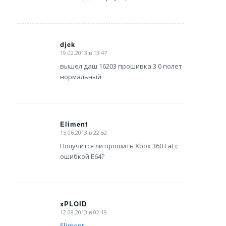
djek
19.02.2013 в 13:47
says:
вышел даш 16203 прошивка 3.0 полет
нормальный
Eliment
15.06.2013 в 22:52
says:
Получится ли прошить Xbox 360 Fat с
ошибкой E64?
xPLOID
12.08.2013 в 02:19
says:
Eliment