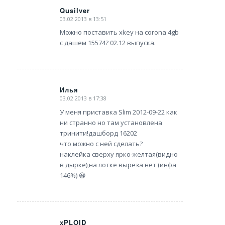
Qusilver
03.02.2013 в 13:51
says:
Можно поставить xkey на corona 4gb
с дашем 15574? 02.12 выпуска.
Илья
03.02.2013 в 17:38
says:
У меня приставка Slim 2012-09-22 как
ни странно но там установлена
тринити!дашборд 16202
что можно с ней сделать?
наклейка сверху ярко-желтая(видно
в дырке),на лотке выреза нет (инфа
146%) 😀
xPLOID