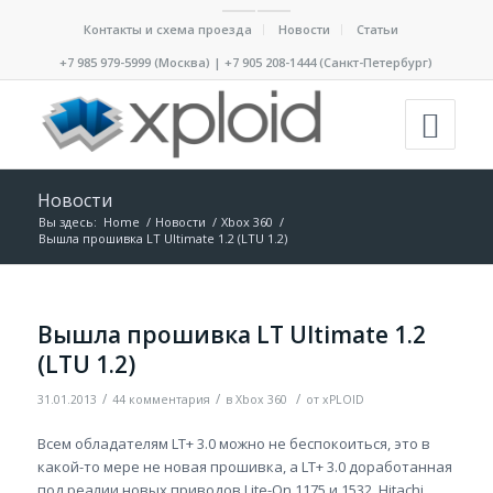
Контакты и схема проезда
Новости
Статьи
+7 985 979-5999 (Москва) | +7 905 208-1444 (Санкт-Петербург)
Новости
Вы здесь:
Home
/
Новости
/
Xbox 360
/
Вышла прошивка LT Ultimate 1.2 (LTU 1.2)
Вышла прошивка LT Ultimate 1.2
(LTU 1.2)
/
/
/
31.01.2013
44 комментария
в
Xbox 360
от
xPLOID
Всем обладателям LT+ 3.0 можно не беспокоиться, это в
какой-то мере не новая прошивка, а LT+ 3.0 доработанная
под реалии новых приводов Lite-On 1175 и 1532, Hitachi