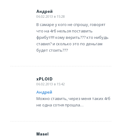
Андрей
06.02.2013 в 15:28
says:
В самаре у кого не спрошу, говорят
что на 4гб нельзя поставить
фрибут!!!! кому верить??? кто нибудь
ставил? и сколько это по деньгам
будет стоить???
xPLOID
06.02.2013 в 15:42
says:
Андрей
Можно ставить, через меня таких 4гб
не одна сотня прошла…
Masel