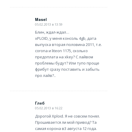
Masel
05.02.2013 в 13:59
says:
Блин, ждал-ждал…
xPLOID, у меня консоль 4gb, дата
выпуска вторая половина 2011, т.е.
corona и liteon 1175, сколько
предоплата на xkey? С лайвом
проблемы будут? Или тупо проще
фрибут сразу поставить и забыть
про лайв?..
Глеб
05.02.2013 в 16:22
says:
Дорогой Xploid. Я не совсем понял.
Прошивается ли мой привод? Та
самая корона в3 августа 12 года.