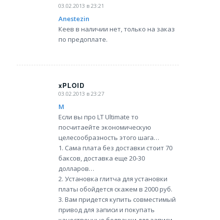
03.02.2013 в 23:21
says:
Anestezin
Кеев в наличии нет, только на заказ
по предоплате.
xPLOID
03.02.2013 в 23:27
says:
М
Если вы про LT Ultimate то
посчитаейте экономическую
целесообразность этого шага…
1. Сама плата без доставки стоит 70
баксов, доставка еще 20-30
долларов…
2. Установка глитча для установки
платы обойдется скажем в 2000 руб.
3. Вам придется купить совместимый
привод для записи и покупать
качественные болванки для записи..