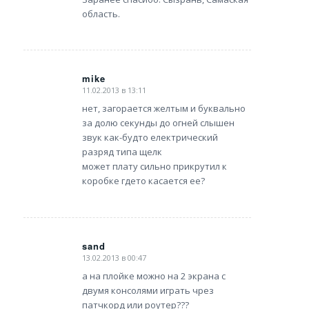
область.
mike
11.02.2013 в 13:11
says:
нет, загорается желтым и буквально
за долю секунды до огней слышен
звук как-будто електрический
разряд типа щелк
может плату сильно прикрутил к
коробке гдето касается ее?
sand
13.02.2013 в 00:47
says:
а на плойке можно на 2 экрана с
двумя консолями играть чрез
патчкорд или роутер???