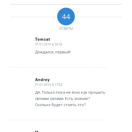
44
ОТВЕТЫ
Tomcat
31.01.2013 в 16:52
says:
Дождался, первый!
Andrey
31.01.2013 в 17:02
says:
ДА. Только пока не ясно как прошить
своими силами. Есть знание?
Сколько будет стоить это?