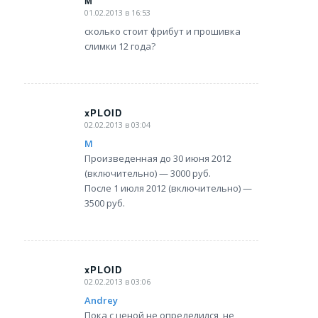
М
01.02.2013 в 16:53
says:
сколько стоит фрибут и прошивка
слимки 12 года?
xPLOID
02.02.2013 в 03:04
says:
М
Произведенная до 30 июня 2012
(включительно) — 3000 руб.
После 1 июля 2012 (включительно) —
3500 руб.
xPLOID
02.02.2013 в 03:06
says:
Andrey
Пока с ценой не определился, не