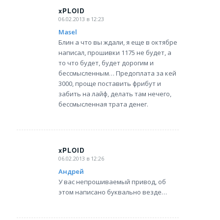
xPLOID
06.02.2013 в 12:23
says:
Masel
Блин а что вы ждали, я еще в октябре
написал, прошивки 1175 не будет, а
то что будет, будет дорогим и
бессмысленным… Предоплата за кей
3000, проще поставить фрибут и
забить на лайф, делать там нечего,
бессмысленная трата денег.
xPLOID
06.02.2013 в 12:26
says:
Андрей
У вас непрошиваемый привод, об
этом написано буквально везде…