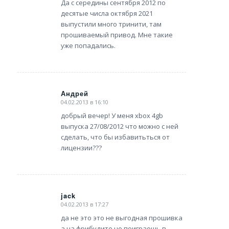
Да с середины сентября 2012 по
десятые числа октября 2021
выпустили много тринити, там
прошиваемый привод. Мне такие
уже попадались.
Андрей
04.02.2013 в 16:10
says:
добрый вечер! У меня xbox 4gb
выпуска 27/08/2012 что можно с ней
сделать, что бы избавитьться от
лицензии???
jack
04.02.2013 в 17:27
says:
да не это это не выгодная прошивка
а на фрибудите не поиграешь в