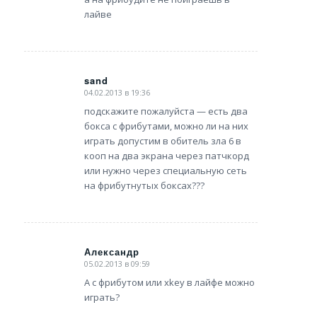
лайве
sand
04.02.2013 в 19:36
says:
подскажите пожалуйста — есть два
бокса с фрибутами, можно ли на них
играть допустим в обитель зла 6 в
кооп на два экрана через патчкорд
или нужно через специальную сеть
на фрибутнутых боксах???
Александр
05.02.2013 в 09:59
says:
А с фрибутом или xkey в лайфе можно
играть?