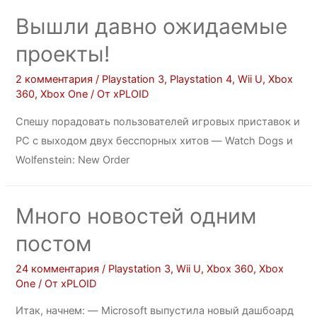
Вышли давно ожидаемые
проекты!
2 комментария
/
Playstation 3
,
Playstation 4
,
Wii U
,
Xbox
360
,
Xbox One
/ От
xPLOID
Спешу порадовать пользователей игровых приставок и
PC с выходом двух бесспорных хитов — Watch Dogs и
Wolfenstein: New Order
Много новостей одним
постом
24 комментария
/
Playstation 3
,
Wii U
,
Xbox 360
,
Xbox
One
/ От
xPLOID
Итак, начнем: — Microsoft выпустила новый дашбоард