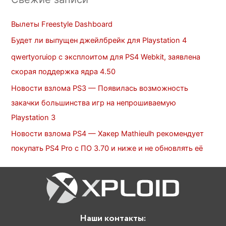
Вылеты Freestyle Dashboard
Будет ли выпущен джейлбрейк для Playstation 4
qwertyoruiop с эксплоитом для PS4 Webkit, заявлена
скорая поддержка ядра 4.50
Новости взлома PS3 — Появилась возможность
закачки большинства игр на непрошиваемую
Playstation 3
Новости взлома PS4 — Хакер Mathieulh рекомендует
покупать PS4 Pro c ПО 3.70 и ниже и не обновлять её
Наши контакты: