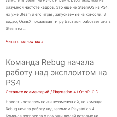
запустить Steam на PS4, с играми, работающими на
разумной частоте кадров. Это еще не SteamOS на PS4,
но уже Steam и его игры , запускаемые на консоли. В
видео, OsirisX показывает игру Бастион, работает она в
Steam на …
Читать полностью »
Команда Rebug начала
работу над эксплоитом на
PS4
Оставьте комментарий
/
Playstation 4
/ От
xPLOID
Новость осталась почти незамеченной, но команда
Rebug начала работу над взломом Playstation 4.
Команда попросила о помощи людей которые на