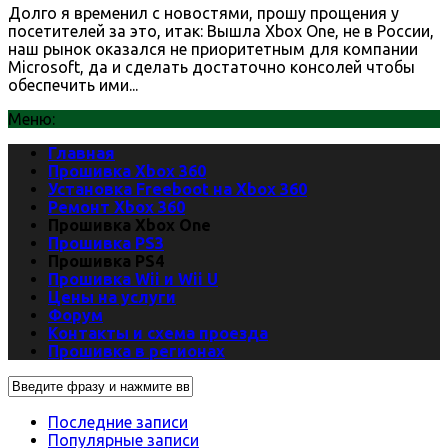
Долго я временил с новостями, прошу прощения у
посетителей за это, итак: Вышла Xbox One, не в России,
наш рынок оказался не приоритетным для компании
Microsoft, да и сделать достаточно консолей чтобы
обеспечить ими...
Меню:
Главная
Прошивка Xbox 360
Установка Freeboot на Xbox 360
Ремонт Xbox 360
Прошивка Xbox One
Прошивка PS3
Прошивка PS4
Прошивка Wii и Wii U
Цены на услуги
Форум
Контакты и схема проезда
Прошивка в регионах
Последние записи
Популярные записи