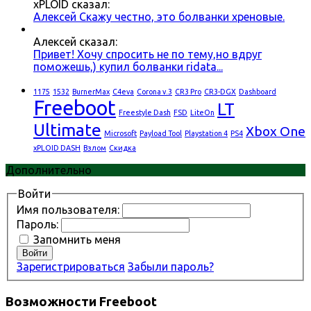
xPLOID сказал:
Алексей Скажу честно, это болванки хреновые.
Алексей сказал:
Привет! Хочу спросить не по тему,но вдруг
поможешь,) купил болванки ridata...
1175
1532
BurnerMax
C4eva
Corona v.3
CR3 Pro
CR3-DGX
Dashboard
Freeboot
LT
Freestyle Dash
FSD
LiteOn
Ultimate
Xbox One
Microsoft
Payload Tool
Playstation 4
PS4
xPLOID DASH
Взлом
Скидка
Дополнительно
Войти
Имя пользователя:
Пароль:
Запомнить меня
Войти
Зарегистрироваться
Забыли пароль?
Возможности Freeboot