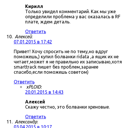
Кирилл
Только увидел комментарий. Как мы уже
определили проблема у вас оказалась в RF
плате, ждем деталь.
Ответить
Алексей
:
07.01.2015 в 17:42
Привет! Хочу спросить не по тему,но вдруг
поможешь,) купил болванки ridata ,а ящик их не
читает,может я не правильно их записываю,хотя
smarttrack пишет без проблем,заранее
спасибо,если поможешь советом)
Ответить
xPLOID
:
20.01.2015 в 14:43
Алексей
Скажу честно, это болванки хреновые.
Ответить
Александр
:
03.04.2015 в 10:17