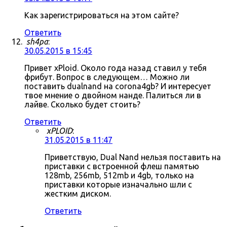
Как зарегистрироваться на этом сайте?
Ответить
sh4pa
:
30.05.2015 в 15:45
Привет xPloid. Около года назад ставил у тебя
фрибут. Вопрос в следующем… Можно ли
поставить dualnand на corona4gb? И интересует
твое мнение о двойном нанде. Палиться ли в
лайве. Сколько будет стоить?
Ответить
xPLOID
:
31.05.2015 в 11:47
Приветствую, Dual Nand нельзя поставить на
приставки с встроенной флеш памятью
128mb, 256mb, 512mb и 4gb, только на
приставки которые изначально шли с
жестким диском.
Ответить