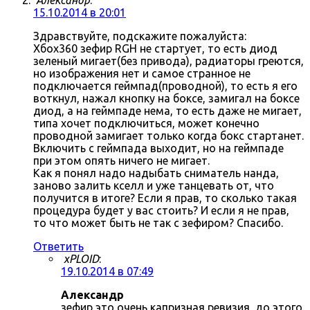
Александр
:
15.10.2014 в 20:01
Здравствуйте, подскажите пожалуйста:
Хбох360 зефир RGH не стартует, то есть диод
зеленый мигает(без привода), радиаторы греются,
но изображения нет и самое странное не
подключается геймпад(проводной), то есть я его
воткнул, нажал кнопку на боксе, замигал на боксе
диод, а на геймпаде нема, то есть даже не мигает,
типа хочет подключиться, может конечно
проводной замигает только когда бокс стартанет.
Включить с геймпада выходит, но на геймпаде
при этом опять ничего не мигает.
Как я понял надо надыбать сниматель нанда,
заново залить кселл и уже танцевать от, что
получится в итоге? Если я прав, то сколько такая
процедура будет у вас стоить? И если я не прав,
то что может быть не так с зефиром? Спасибо.
Ответить
xPLOID
:
19.10.2014 в 07:49
Александр
зефир это очень капризная ревизия, до этого