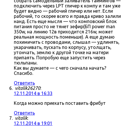
собрать самодельный заливатель таймингов —
подключить через LPT гличер к компу и там уже
будет видно — рабочий гличер или нет. Если
рабочий, то скорее всего и правда криво залили
нанд. Есть еще мысля — что комповский блок
питания просто не тянет зефир(БП power man
350w, на линию 12в приходится 216w, может
реальная мощность поменьше). А еще думаю
похимичить с проводами, слышал — удлинять,
укарачивать, пускать по корпусу, утолщать,
утончать, землю к другой точке на матери
припаять. Попробую еще запустить через
тюльпаны.
Как вы думаете — с чего сначала начать?
Спасибо.
Ответить
vitalik26270
:
12.11.2014 в 16:33
Когда можно приехать поставить фрибут
Ответить
vitalik
:
12.11.2014 в 19:01