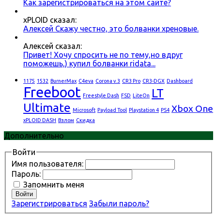
Как зарегистрироваться на этом сайте?
xPLOID сказал:
Алексей Скажу честно, это болванки хреновые.
Алексей сказал:
Привет! Хочу спросить не по тему,но вдруг
поможешь,) купил болванки ridata...
1175
1532
BurnerMax
C4eva
Corona v.3
CR3 Pro
CR3-DGX
Dashboard
Freeboot
LT
Freestyle Dash
FSD
LiteOn
Ultimate
Xbox One
Microsoft
Payload Tool
Playstation 4
PS4
xPLOID DASH
Взлом
Скидка
Дополнительно
Войти
Имя пользователя:
Пароль:
Запомнить меня
Войти
Зарегистрироваться
Забыли пароль?