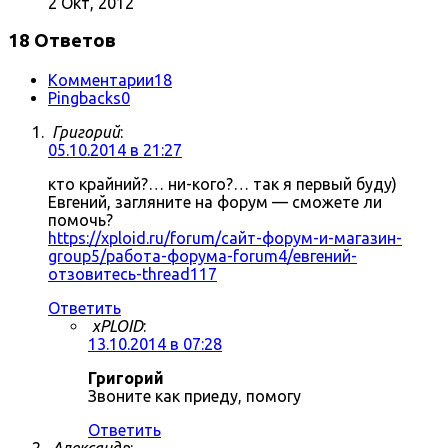
2 Окт, 2012
18 Ответов
Комментарии
18
Pingbacks
0
Григорий
:
05.10.2014 в 21:27
кто крайний?… ни-кого?… так я первый буду)
Евгений, загляните на форум — сможете ли
помочь?
https://xploid.ru/forum/сайт-форум-и-магазин-
group5/работа-форума-forum4/евгений-
отзовитесь-thread117
Ответить
xPLOID
:
13.10.2014 в 07:28
Григорий
Звоните как приеду, помогу
Ответить