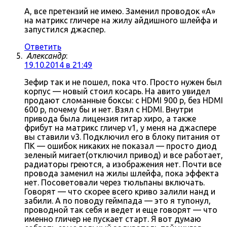
А, все претензий не имею. Заменил проводок «А»
на матрикс гличере на жилу айдишного шлейфа и
запустился джаспер.
Ответить
Александр
:
19.10.2014 в 21:49
Зефир так и не пошел, пока что. Просто нужен был
корпус — новый стоил косарь. На авито увидел
продают сломанные боксы: с HDMI 900 р, без HDMI
600 р, почему бы и нет. Взял с HDMI. Внутри
привода была лицензия гитар хиро, а также
фрибут на матрикс гличер v1, у меня на джаспере
вы ставили v3. Подключил его в блоку питания от
ПК — ошибок никаких не показал — просто диод
зеленый мигает(отключил привод) и все работает,
радиаторы греются, а изображения нет. Почти все
провода заменил на жилы шлейфа, пока эффекта
нет. Посоветовали через тюльпаны включать.
Говорят — что скорее всего криво залили нанд и
забили. А по поводу геймпада — это я тупонул,
проводной так себя и ведет и еще говорят — что
именно гличер не пускает старт. Я вот думаю