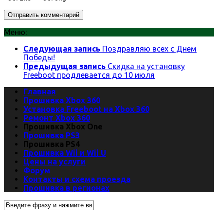
Меню:
Следующая запись
Поздравляю всех с Днем
Победы!
Предыдущая запись
Скидка на установку
Freeboot продлевается до 10 июля
Главная
Прошивка Xbox 360
Установка Freeboot на Xbox 360
Ремонт Xbox 360
Прошивка Xbox One
Прошивка PS3
Прошивка PS4
Прошивка Wii и Wii U
Цены на услуги
Форум
Контакты и схема проезда
Прошивка в регионах