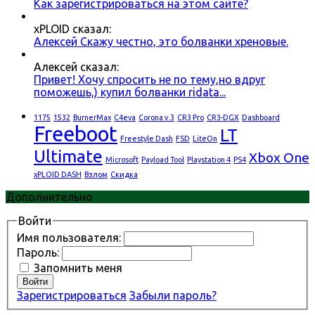
Как зарегистрироваться на этом сайте?
xPLOID сказал:
Алексей Скажу честно, это болванки хреновые.
Алексей сказал:
Привет! Хочу спросить не по тему,но вдруг
поможешь,) купил болванки ridata...
1175
1532
BurnerMax
C4eva
Corona v.3
CR3 Pro
CR3-DGX
Dashboard
Freeboot
LT
Freestyle Dash
FSD
LiteOn
Ultimate
Xbox One
Microsoft
Payload Tool
Playstation 4
PS4
xPLOID DASH
Взлом
Скидка
Дополнительно
Войти
Имя пользователя:
Пароль:
Запомнить меня
Войти
Зарегистрироваться
Забыли пароль?