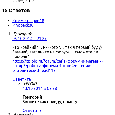
2 Окт, 2012
18 Ответов
Комментарии
18
Pingbacks
0
Григорий
:
05.10.2014 в 21:27
кто крайний?… ни-кого?… так я первый буду)
Евгений, загляните на форум — сможете ли
помочь?
https://xploid.ru/forum/сайт-форум-и-магазин-
group5/работа-форума-forum4/евгений-
отзовитесь-thread117
Ответить
xPLOID
:
13.10.2014 в 07:28
Григорий
Звоните как приеду, помогу
Ответить