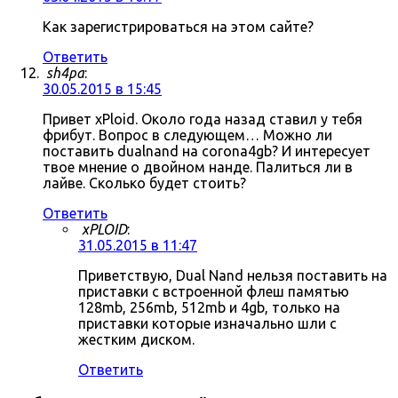
Как зарегистрироваться на этом сайте?
Ответить
sh4pa
:
30.05.2015 в 15:45
Привет xPloid. Около года назад ставил у тебя
фрибут. Вопрос в следующем… Можно ли
поставить dualnand на corona4gb? И интересует
твое мнение о двойном нанде. Палиться ли в
лайве. Сколько будет стоить?
Ответить
xPLOID
:
31.05.2015 в 11:47
Приветствую, Dual Nand нельзя поставить на
приставки с встроенной флеш памятью
128mb, 256mb, 512mb и 4gb, только на
приставки которые изначально шли с
жестким диском.
Ответить