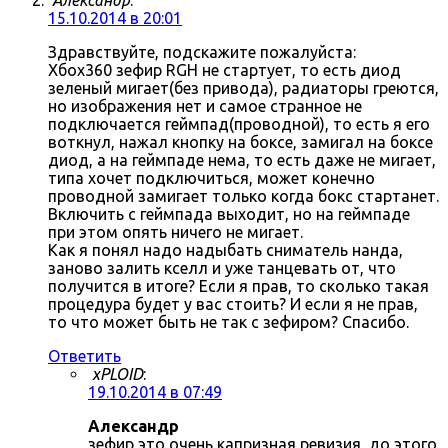
Александр
:
15.10.2014 в 20:01
Здравствуйте, подскажите пожалуйста:
Хбох360 зефир RGH не стартует, то есть диод
зеленый мигает(без привода), радиаторы греются,
но изображения нет и самое странное не
подключается геймпад(проводной), то есть я его
воткнул, нажал кнопку на боксе, замигал на боксе
диод, а на геймпаде нема, то есть даже не мигает,
типа хочет подключиться, может конечно
проводной замигает только когда бокс стартанет.
Включить с геймпада выходит, но на геймпаде
при этом опять ничего не мигает.
Как я понял надо надыбать сниматель нанда,
заново залить кселл и уже танцевать от, что
получится в итоге? Если я прав, то сколько такая
процедура будет у вас стоить? И если я не прав,
то что может быть не так с зефиром? Спасибо.
Ответить
xPLOID
:
19.10.2014 в 07:49
Александр
зефир это очень капризная ревизия, до этого