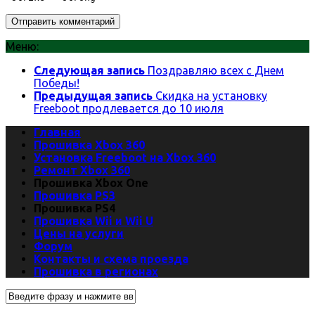
Меню:
Следующая запись
Поздравляю всех с Днем
Победы!
Предыдущая запись
Скидка на установку
Freeboot продлевается до 10 июля
Главная
Прошивка Xbox 360
Установка Freeboot на Xbox 360
Ремонт Xbox 360
Прошивка Xbox One
Прошивка PS3
Прошивка PS4
Прошивка Wii и Wii U
Цены на услуги
Форум
Контакты и схема проезда
Прошивка в регионах