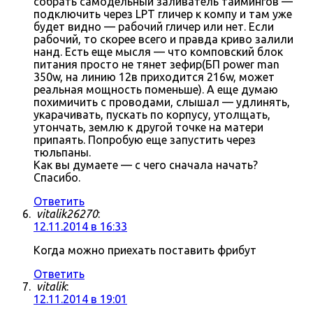
собрать самодельный заливатель таймингов —
подключить через LPT гличер к компу и там уже
будет видно — рабочий гличер или нет. Если
рабочий, то скорее всего и правда криво залили
нанд. Есть еще мысля — что комповский блок
питания просто не тянет зефир(БП power man
350w, на линию 12в приходится 216w, может
реальная мощность поменьше). А еще думаю
похимичить с проводами, слышал — удлинять,
укарачивать, пускать по корпусу, утолщать,
утончать, землю к другой точке на матери
припаять. Попробую еще запустить через
тюльпаны.
Как вы думаете — с чего сначала начать?
Спасибо.
Ответить
vitalik26270
:
12.11.2014 в 16:33
Когда можно приехать поставить фрибут
Ответить
vitalik
:
12.11.2014 в 19:01