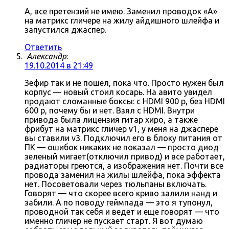
А, все претензий не имею. Заменил проводок «А»
на матрикс гличере на жилу айдишного шлейфа и
запустился джаспер.
Ответить
Александр
:
19.10.2014 в 21:49
Зефир так и не пошел, пока что. Просто нужен был
корпус — новый стоил косарь. На авито увидел
продают сломанные боксы: с HDMI 900 р, без HDMI
600 р, почему бы и нет. Взял с HDMI. Внутри
привода была лицензия гитар хиро, а также
фрибут на матрикс гличер v1, у меня на джаспере
вы ставили v3. Подключил его в блоку питания от
ПК — ошибок никаких не показал — просто диод
зеленый мигает(отключил привод) и все работает,
радиаторы греются, а изображения нет. Почти все
провода заменил на жилы шлейфа, пока эффекта
нет. Посоветовали через тюльпаны включать.
Говорят — что скорее всего криво залили нанд и
забили. А по поводу геймпада — это я тупонул,
проводной так себя и ведет и еще говорят — что
именно гличер не пускает старт. Я вот думаю