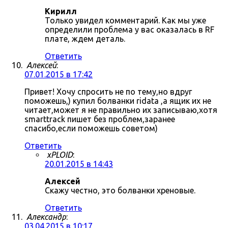
Кирилл
Только увидел комментарий. Как мы уже
определили проблема у вас оказалась в RF
плате, ждем деталь.
Ответить
Алексей
:
07.01.2015 в 17:42
Привет! Хочу спросить не по тему,но вдруг
поможешь,) купил болванки ridata ,а ящик их не
читает,может я не правильно их записываю,хотя
smarttrack пишет без проблем,заранее
спасибо,если поможешь советом)
Ответить
xPLOID
:
20.01.2015 в 14:43
Алексей
Скажу честно, это болванки хреновые.
Ответить
Александр
:
03.04.2015 в 10:17