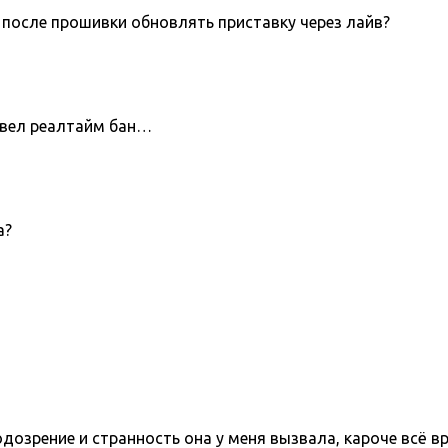
 после прошивки обновлять приставку через лайв?
 ввел реалтайм бан…
а?
одозрение и странность она у меня вызвала, кароче всё в