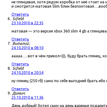
не глянцевая, хотя рядом коробка от неё стоит на
и смотрится матовая Slim блин безпонтовая….воо
Ответить
Scfield
:
23.10.2010 в 22:35
матовая — это версия xbox 360 slim 4 gb а глянцева
Ответить
Виталий.
:
24.10.2010 в 08:10
ааааа…. вот в чём прикол=))), буду брать глянец, 
Ответить
Scfield
:
24.10.2010 в 20:54
ну глянец (250 гб) само по себе выгодней брать иб
Ответить
Димыч
:
25.10.2010 в 11:36
День добрый! Хотел сыну на день варенья подарить