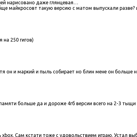
 ней нарисовано даже глянцевая…
бще майкросовт такую версию с матом выпускали разве?
я на 250 гигов)
хотя он и маркий и пыль собирает но блин мене он больше 
о памяти больше да и дороже 4гб версии всего на 2-3 тыщи
 xbox. Сам кстати тоже с удовольствием играю. Устал выб