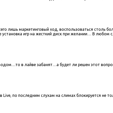
сего лишь маркетинговый ход, воспользоваться столь б
е установка игр на жесткий диск при желании… В любом
иводом…то в лайве забанят…а будет ли решен этот вопр
Live, по последним слухам на слимах блокируется не то