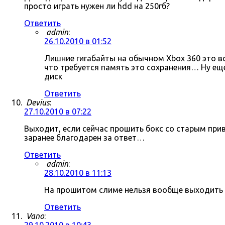
просто играть нужен ли hdd на 250гб?
Ответить
admin
:
26.10.2010 в 01:52
Лишние гигабайты на обычном Xbox 360 это в
что требуется память это сохранения… Ну ещ
диск
Ответить
Devius
:
27.10.2010 в 07:22
Выходит, если сейчас прошить бокс со старым пр
заранее благодарен за ответ…
Ответить
admin
:
28.10.2010 в 11:13
На прошитом слиме нельзя вообще выходить в 
Ответить
Vano
: