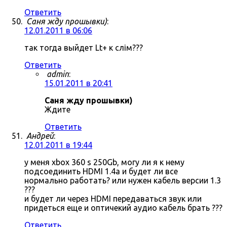
Ответить
Саня жду прошывки)
:
12.01.2011 в 06:06
так тогда выйдет Lt+ к слім???
Ответить
admin
:
15.01.2011 в 20:41
Саня жду прошывки)
Ждите
Ответить
Андрей
:
12.01.2011 в 19:44
у меня xbox 360 s 250Gb, могу ли я к нему
подсоединить HDMI 1.4a и будет ли все
нормально работать? или нужен кабель версии 1.3
???
и будет ли через HDMI передаваться звук или
придеться еще и оптичекий аудио кабель брать ???
Ответить