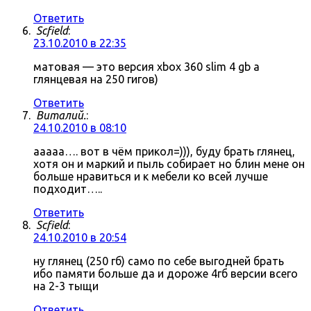
Ответить
Scfield
:
23.10.2010 в 22:35
матовая — это версия xbox 360 slim 4 gb а
глянцевая на 250 гигов)
Ответить
Виталий.
:
24.10.2010 в 08:10
ааааа…. вот в чём прикол=))), буду брать глянец,
хотя он и маркий и пыль собирает но блин мене он
больше нравиться и к мебели ко всей лучше
подходит…..
Ответить
Scfield
:
24.10.2010 в 20:54
ну глянец (250 гб) само по себе выгодней брать
ибо памяти больше да и дороже 4гб версии всего
на 2-3 тыщи
Ответить