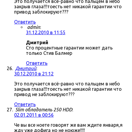
Это получается всё-равно что пальцем в небо
закрыв глаза!!!тоесть нет никакой гарантии что
привод заблокируют???
Ответить
admin
:
31.12.2010 в 11:55
Дмитрий
Сто процентные гарантии может дать
только Стив Балмер
Ответить
Дмитрий
:
30.12.2010 в 21:12
Это получается всё-равно что пальцем в небо
закрыв глаза!!!тоесть нет никакой гарантии что
привод не заблокируют???
Ответить
Slim обладатель 250 HDD
:
02.01.2011 в 00:56
Че вы все ноете говорят же вам ждите января,я
жду уже дофига но не ноюже!!!!