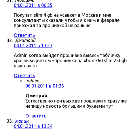
Мишаня
:
04.01.2011 в 00:35
Покупал slim 4 gb на «савке» в Москве и мне
консультанты сказали чтобы я к ним в феврале
приезжал за прошивкой не раньше
Ответить
Дмитрий
:
04.01.2011 в 13:23
Admin когда выйдет прошивка вывесь табличку
красным цветом «прошивка на xbox 360 slim 250gb
вышла» ок
Ответить
admin
:
06.01.2011 в 01:36
Дмитрий
Естественно при выходе прошивки я сразу же
напишу новость большими буквами тут!
Ответить
марик
:
04.01.2011 в 13:54