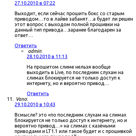
27.10.2010 в 07:22
Выходит, если сейчас прошить бокс со старым
приводом…то в лайве забанят…а будет ли решен
этот вопрос с выходом полной прошивки на
данный тип привода…заранее благодарен за
ответ…
Ответить
admin
:
28.10.2010 в 11:13
На прошитом слиме нельзя вообще
выходить в Live, по последним слухам на
слимах блокируется не только доступ к
интернету, но и вероятно привод…
Ответить
Vano
:
29.10.2010 в 10:43
Всмысле? это «по последним слухам на слимах
блокируется не только доступ к интернету, но и
вероятно привод…» на слимах с казёными
приводами и LT1.1 или такое будет и с прошивкой