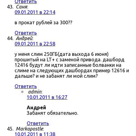
Ответить
Саня
:
09.01.2011 в 22:14
в прокат рублей за 300??
Ответить
Андрей
:
09.01.2011 в 22:58
у меня слим 250ГБ(дата выхода 6 июня)
прошитый на LT+ с заменой привода. дашборд
12416 будут ли идти записанные болванки на
слиме на следующих дашбордах пример 12616 и
дальше? и не забанят ли мой слим?
Ответить
admin
:
10.01.2011 в 16:27
Андрей
Забанят обязательно.
Ответить
Markapostle
:
10.01.2011 в 11:38