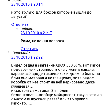
Рома
:
23.10.2010 в 20:14
и это только для боксов которые вышли до
августа?
Ответить
admin
:
23.10.2010 в 21:17
Рома
, не понял вопроса.
Ответить
Виталий.
:
23.10.2010 в 22:22
Видел сёдня в магазине XBOX 360 Slim, вот какое
подозрение и странность она у меня вызвала,
кароче всё вроде такоеже как и должно быть, но
блин она матовая а не глянцевая, хотя рядом
коробка от неё стоит на ней нарисовано даже
глянцевая…
и смотрится матовая Slim блин
безпонтовая….вообще майкросовт такую версию
с матом выпускали разве? или это прикол
какойто…….