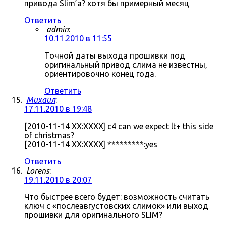
привода Slim’а? хотя бы примерный месяц
Ответить
admin
:
10.11.2010 в 11:55
Точной даты выхода прошивки под
оригинальный привод слима не известны,
ориентировочно конец года.
Ответить
Михаил
:
17.11.2010 в 19:48
[2010-11-14 XX:XXXX] c4 can we expect lt+ this side
of christmas?
[2010-11-14 XX:XXXX] *********:yes
Ответить
Lorens
:
19.11.2010 в 20:07
Что быстрее всего будет: возможность считать
ключ с «послеавгустовских слимок» или выход
прошивки для оригинального SLIM?