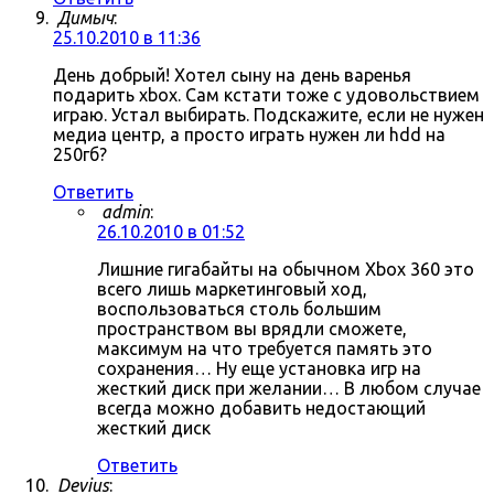
Димыч
:
25.10.2010 в 11:36
День добрый! Хотел сыну на день варенья
подарить xbox. Сам кстати тоже с удовольствием
играю. Устал выбирать. Подскажите, если не нужен
медиа центр, а просто играть нужен ли hdd на
250гб?
Ответить
admin
:
26.10.2010 в 01:52
Лишние гигабайты на обычном Xbox 360 это
всего лишь маркетинговый ход,
воспользоваться столь большим
пространством вы врядли сможете,
максимум на что требуется память это
сохранения… Ну еще установка игр на
жесткий диск при желании… В любом случае
всегда можно добавить недостающий
жесткий диск
Ответить
Devius
: