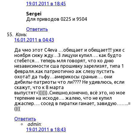
19.01.2011 в 18:45
Sergei
Для приводов 0225 и 9504
Ответить
Конь
:
16.01.2011 в 04:43
Да чмо этот C4eva …обещает и обещает!!! уже с
ноября сижу жду…3 лицухи купил…. как будто
стебется… теперь мля говорят, что ко дню
независимости сша прошивку зарелизят, типа 1
февраля..как патриотично аж слезу пустить
охота!! да тьфу…америкосы сраные…. они
дибилы-патриоты что ли???? Не удивлюсь, если
скажут, что к 8 марта
выпустят=))))))..Смешно,конечно, всё это, но мое
терпение на исходе…. жалею, что не купил
джаспер…. сосед в пиратки гамает, завидую……..=
((((
Ответить
admin
:
19.01.2011 в 18:43