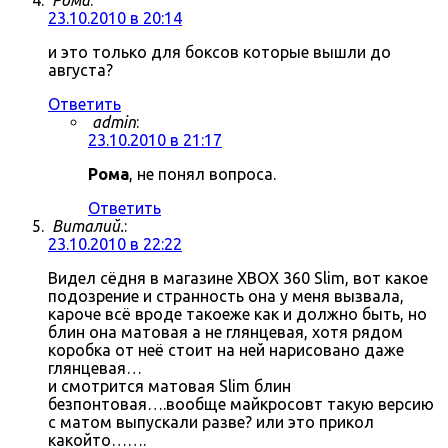
Рома
:
23.10.2010 в 20:14
и это только для боксов которые вышли до
августа?
Ответить
admin
:
23.10.2010 в 21:17
Рома
, не понял вопроса.
Ответить
Виталий.
:
23.10.2010 в 22:22
Видел сёдня в магазине XBOX 360 Slim, вот какое
подозрение и странность она у меня вызвала,
кароче всё вроде такоеже как и должно быть, но
блин она матовая а не глянцевая, хотя рядом
коробка от неё стоит на ней нарисовано даже
глянцевая…
и смотрится матовая Slim блин
безпонтовая….вообще майкросовт такую версию
с матом выпускали разве? или это прикол
какойто…….