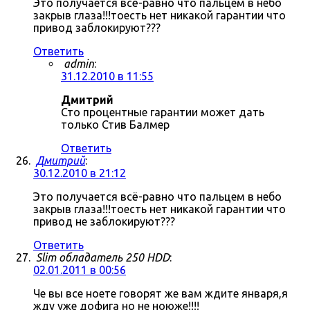
Это получается всё-равно что пальцем в небо
закрыв глаза!!!тоесть нет никакой гарантии что
привод заблокируют???
Ответить
admin
:
31.12.2010 в 11:55
Дмитрий
Сто процентные гарантии может дать
только Стив Балмер
Ответить
Дмитрий
:
30.12.2010 в 21:12
Это получается всё-равно что пальцем в небо
закрыв глаза!!!тоесть нет никакой гарантии что
привод не заблокируют???
Ответить
Slim обладатель 250 HDD
:
02.01.2011 в 00:56
Че вы все ноете говорят же вам ждите января,я
жду уже дофига но не ноюже!!!!