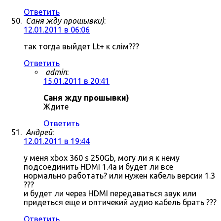
Ответить
Саня жду прошывки)
:
12.01.2011 в 06:06
так тогда выйдет Lt+ к слім???
Ответить
admin
:
15.01.2011 в 20:41
Саня жду прошывки)
Ждите
Ответить
Андрей
:
12.01.2011 в 19:44
у меня xbox 360 s 250Gb, могу ли я к нему
подсоединить HDMI 1.4a и будет ли все
нормально работать? или нужен кабель версии 1.3
???
и будет ли через HDMI передаваться звук или
придеться еще и оптичекий аудио кабель брать ???
Ответить