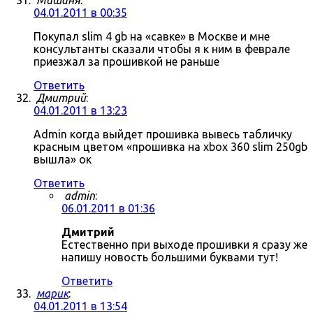
Мишаня
:
04.01.2011 в 00:35
Покупал slim 4 gb на «савке» в Москве и мне
консультанты сказали чтобы я к ним в феврале
приезжал за прошивкой не раньше
Ответить
Дмитрий
:
04.01.2011 в 13:23
Admin когда выйдет прошивка вывесь табличку
красным цветом «прошивка на xbox 360 slim 250gb
вышла» ок
Ответить
admin
:
06.01.2011 в 01:36
Дмитрий
Естественно при выходе прошивки я сразу же
напишу новость большими буквами тут!
Ответить
марик
:
04.01.2011 в 13:54