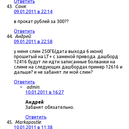
Ответить
Саня
:
09.01.2011 в 22:14
в прокат рублей за 300??
Ответить
Андрей
:
09.01.2011 в 22:58
у меня слим 250ГБ(дата выхода 6 июня)
прошитый на LT+ с заменой привода. дашборд
12416 будут ли идти записанные болванки на
слиме на следующих дашбордах пример 12616 и
дальше? и не забанят ли мой слим?
Ответить
admin
:
10.01.2011 в 16:27
Андрей
Забанят обязательно.
Ответить
Markapostle
:
10.01.2011 в 11:38