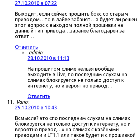
27.10.2010 в 07:22
Выходит, если сейчас прошить бокс со старым
приводом…то в лайве забанят…а будет ли решен
этот вопрос с выходом полной прошивки на
данный тип привода…заранее благодарен за
ответ…
Ответить
admin
:
28.10.2010 в 11:13
На прошитом слиме нельзя вообще
выходить в Live, по последним слухам на
слимах блокируется не только доступ к
интернету, но и вероятно привод…
Ответить
Vano
:
29.10.2010 в 10:43
Всмысле? это «по последним слухам на слимах
блокируется не только доступ к интернету, но и
вероятно привод…» на слимах с казёными
приводами и LT1.1 или такое будет и с прошивкой