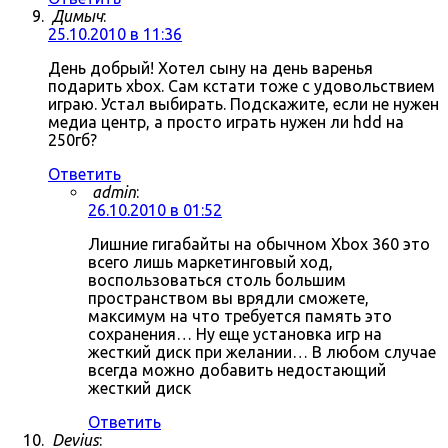
Димыч
:
25.10.2010 в 11:36
День добрый! Хотел сыну на день варенья
подарить xbox. Сам кстати тоже с удовольствием
играю. Устал выбирать. Подскажите, если не нужен
медиа центр, а просто играть нужен ли hdd на
250гб?
Ответить
admin
:
26.10.2010 в 01:52
Лишние гигабайты на обычном Xbox 360 это
всего лишь маркетинговый ход,
воспользоваться столь большим
пространством вы врядли сможете,
максимум на что требуется память это
сохранения… Ну еще установка игр на
жесткий диск при желании… В любом случае
всегда можно добавить недостающий
жесткий диск
Ответить
Devius
: