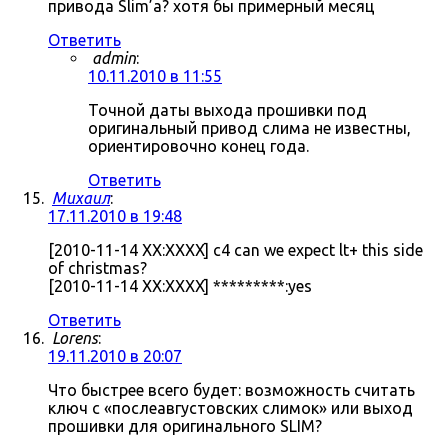
привода Slim’а? хотя бы примерный месяц
Ответить
admin
:
10.11.2010 в 11:55
Точной даты выхода прошивки под
оригинальный привод слима не известны,
ориентировочно конец года.
Ответить
Михаил
:
17.11.2010 в 19:48
[2010-11-14 XX:XXXX] c4 can we expect lt+ this side
of christmas?
[2010-11-14 XX:XXXX] *********:yes
Ответить
Lorens
:
19.11.2010 в 20:07
Что быстрее всего будет: возможность считать
ключ с «послеавгустовских слимок» или выход
прошивки для оригинального SLIM?