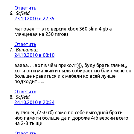
Ответить
Scfield
:
23.10.2010 в 22:35
матовая — это версия xbox 360 slim 4 gb а
глянцевая на 250 гигов)
Ответить
Виталий.
:
24.10.2010 в 08:10
ааааа…. вот в чём прикол=))), буду брать глянец,
хотя он и маркий и пыль собирает но блин мене он
больше нравиться и к мебели ко всей лучше
подходит…..
Ответить
Scfield
:
24.10.2010 в 20:54
ну глянец (250 гб) само по себе выгодней брать
ибо памяти больше да и дороже 4гб версии всего
на 2-3 тыщи
Ответить