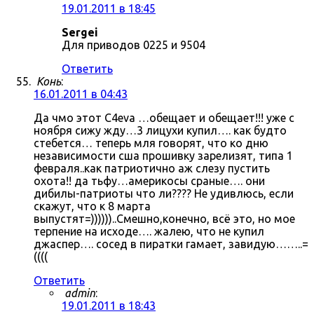
19.01.2011 в 18:45
Sergei
Для приводов 0225 и 9504
Ответить
Конь
:
16.01.2011 в 04:43
Да чмо этот C4eva …обещает и обещает!!! уже с
ноября сижу жду…3 лицухи купил…. как будто
стебется… теперь мля говорят, что ко дню
независимости сша прошивку зарелизят, типа 1
февраля..как патриотично аж слезу пустить
охота!! да тьфу…америкосы сраные…. они
дибилы-патриоты что ли???? Не удивлюсь, если
скажут, что к 8 марта
выпустят=))))))..Смешно,конечно, всё это, но мое
терпение на исходе…. жалею, что не купил
джаспер…. сосед в пиратки гамает, завидую……..=
((((
Ответить
admin
:
19.01.2011 в 18:43