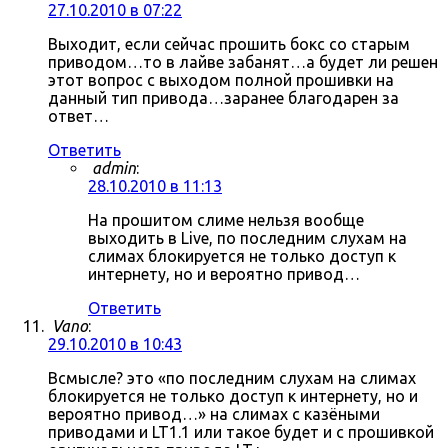
27.10.2010 в 07:22
Выходит, если сейчас прошить бокс со старым
приводом…то в лайве забанят…а будет ли решен
этот вопрос с выходом полной прошивки на
данный тип привода…заранее благодарен за
ответ…
Ответить
admin
:
28.10.2010 в 11:13
На прошитом слиме нельзя вообще
выходить в Live, по последним слухам на
слимах блокируется не только доступ к
интернету, но и вероятно привод…
Ответить
Vano
:
29.10.2010 в 10:43
Всмысле? это «по последним слухам на слимах
блокируется не только доступ к интернету, но и
вероятно привод…» на слимах с казёными
приводами и LT1.1 или такое будет и с прошивкой