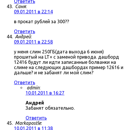
Ответить
Саня
:
09.01.2011 в 22:14
в прокат рублей за 300??
Ответить
Андрей
:
09.01.2011 в 22:58
у меня слим 250ГБ(дата выхода 6 июня)
прошитый на LT+ с заменой привода. дашборд
12416 будут ли идти записанные болванки на
слиме на следующих дашбордах пример 12616 и
дальше? и не забанят ли мой слим?
Ответить
admin
:
10.01.2011 в 16:27
Андрей
Забанят обязательно.
Ответить
Markapostle
:
10.01.2011 в 11:38