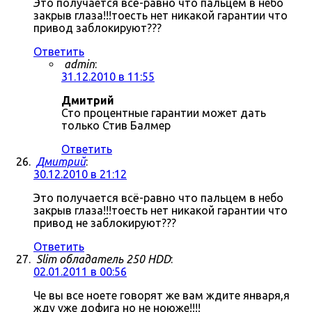
Это получается всё-равно что пальцем в небо
закрыв глаза!!!тоесть нет никакой гарантии что
привод заблокируют???
Ответить
admin
:
31.12.2010 в 11:55
Дмитрий
Сто процентные гарантии может дать
только Стив Балмер
Ответить
Дмитрий
:
30.12.2010 в 21:12
Это получается всё-равно что пальцем в небо
закрыв глаза!!!тоесть нет никакой гарантии что
привод не заблокируют???
Ответить
Slim обладатель 250 HDD
:
02.01.2011 в 00:56
Че вы все ноете говорят же вам ждите января,я
жду уже дофига но не ноюже!!!!