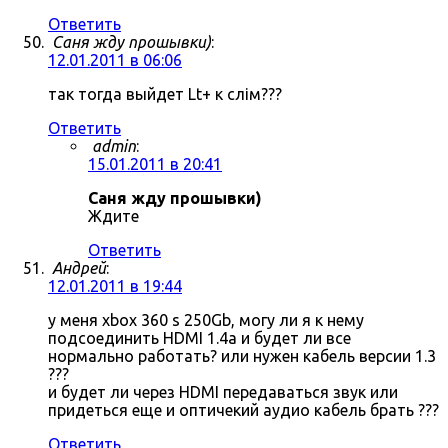
Ответить
Саня жду прошывки)
:
12.01.2011 в 06:06
так тогда выйдет Lt+ к слім???
Ответить
admin
:
15.01.2011 в 20:41
Саня жду прошывки)
Ждите
Ответить
Андрей
:
12.01.2011 в 19:44
у меня xbox 360 s 250Gb, могу ли я к нему
подсоединить HDMI 1.4a и будет ли все
нормально работать? или нужен кабель версии 1.3
???
и будет ли через HDMI передаваться звук или
придеться еще и оптичекий аудио кабель брать ???
Ответить