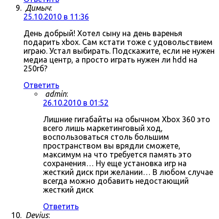
Димыч
:
25.10.2010 в 11:36
День добрый! Хотел сыну на день варенья
подарить xbox. Сам кстати тоже с удовольствием
играю. Устал выбирать. Подскажите, если не нужен
медиа центр, а просто играть нужен ли hdd на
250гб?
Ответить
admin
:
26.10.2010 в 01:52
Лишние гигабайты на обычном Xbox 360 это
всего лишь маркетинговый ход,
воспользоваться столь большим
пространством вы врядли сможете,
максимум на что требуется память это
сохранения… Ну еще установка игр на
жесткий диск при желании… В любом случае
всегда можно добавить недостающий
жесткий диск
Ответить
Devius
: