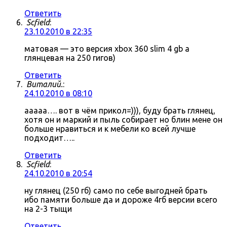
Ответить
Scfield
:
23.10.2010 в 22:35
матовая — это версия xbox 360 slim 4 gb а
глянцевая на 250 гигов)
Ответить
Виталий.
:
24.10.2010 в 08:10
ааааа…. вот в чём прикол=))), буду брать глянец,
хотя он и маркий и пыль собирает но блин мене он
больше нравиться и к мебели ко всей лучше
подходит…..
Ответить
Scfield
:
24.10.2010 в 20:54
ну глянец (250 гб) само по себе выгодней брать
ибо памяти больше да и дороже 4гб версии всего
на 2-3 тыщи
Ответить