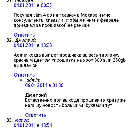
Мишаня
:
04.01.2011 в 00:35
Покупал slim 4 gb на «савке» в Москве и мне
консультанты сказали чтобы я к ним в феврале
приезжал за прошивкой не раньше
Ответить
Дмитрий
:
04.01.2011 в 13:23
Admin когда выйдет прошивка вывесь табличку
красным цветом «прошивка на xbox 360 slim 250gb
вышла» ок
Ответить
admin
:
06.01.2011 в 01:36
Дмитрий
Естественно при выходе прошивки я сразу же
напишу новость большими буквами тут!
Ответить
марик
:
04.01.2011 в 13:54