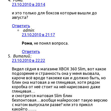
Рома
:
23.10.2010 в 20:14
и это только для боксов которые вышли до
августа?
Ответить
admin
:
23.10.2010 в 21:17
Рома
, не понял вопроса.
Ответить
Виталий.
:
23.10.2010 в 22:22
Видел сёдня в магазине XBOX 360 Slim, вот какое
подозрение и странность она у меня вызвала,
кароче всё вроде такоеже как и должно быть, но
блин она матовая а не глянцевая, хотя рядом
коробка от неё стоит на ней нарисовано даже
глянцевая…
и смотрится матовая Slim блин
безпонтовая….вообще майкросовт такую версию
с матом выпускали разве? или это прикол
какойто…….