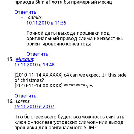
привода Slim’а? хотя бы примерный месяц
Ответить
admin
:
10.11.2010 в 11:55
Точной даты выхода прошивки под
оригинальный привод слима не известны,
ориентировочно конец года.
Ответить
Михаил
:
17.11.2010 в 19:48
[2010-11-14 XX:XXXX] c4 can we expect lt+ this side
of christmas?
[2010-11-14 XX:XXXX] *********:yes
Ответить
Lorens
:
19.11.2010 в 20:07
Что быстрее всего будет: возможность считать
ключ с «послеавгустовских слимок» или выход
прошивки для оригинального SLIM?