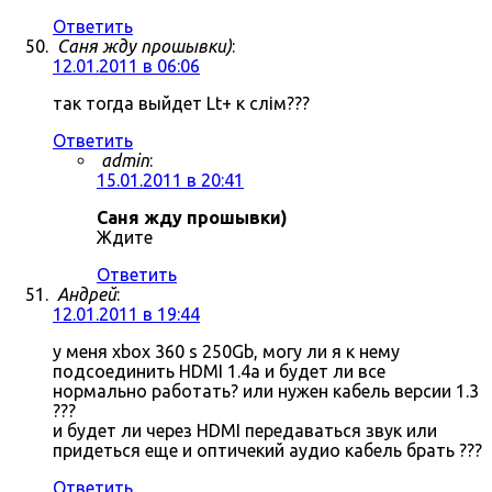
Ответить
Саня жду прошывки)
:
12.01.2011 в 06:06
так тогда выйдет Lt+ к слім???
Ответить
admin
:
15.01.2011 в 20:41
Саня жду прошывки)
Ждите
Ответить
Андрей
:
12.01.2011 в 19:44
у меня xbox 360 s 250Gb, могу ли я к нему
подсоединить HDMI 1.4a и будет ли все
нормально работать? или нужен кабель версии 1.3
???
и будет ли через HDMI передаваться звук или
придеться еще и оптичекий аудио кабель брать ???
Ответить