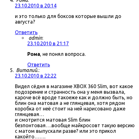
Рома
:
23.10.2010 в 20:14
и это только для боксов которые вышли до
августа?
Ответить
admin
:
23.10.2010 в 21:17
Рома
, не понял вопроса.
Ответить
Виталий.
:
23.10.2010 в 22:22
Видел сёдня в магазине XBOX 360 Slim, вот какое
подозрение и странность она у меня вызвала,
кароче всё вроде такоеже как и должно быть, но
блин она матовая а не глянцевая, хотя рядом
коробка от неё стоит на ней нарисовано даже
глянцевая…
и смотрится матовая Slim блин
безпонтовая….вообще майкросовт такую версию
с матом выпускали разве? или это прикол
какойто…….