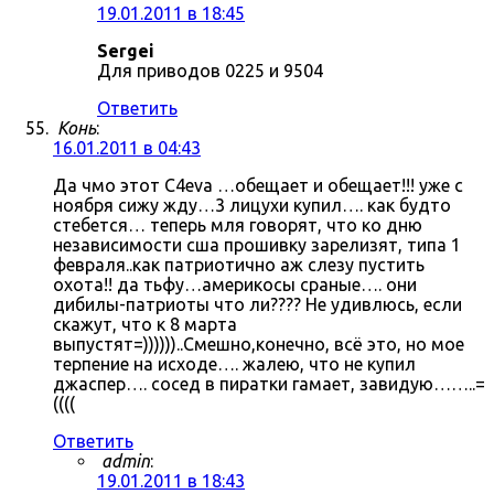
19.01.2011 в 18:45
Sergei
Для приводов 0225 и 9504
Ответить
Конь
:
16.01.2011 в 04:43
Да чмо этот C4eva …обещает и обещает!!! уже с
ноября сижу жду…3 лицухи купил…. как будто
стебется… теперь мля говорят, что ко дню
независимости сша прошивку зарелизят, типа 1
февраля..как патриотично аж слезу пустить
охота!! да тьфу…америкосы сраные…. они
дибилы-патриоты что ли???? Не удивлюсь, если
скажут, что к 8 марта
выпустят=))))))..Смешно,конечно, всё это, но мое
терпение на исходе…. жалею, что не купил
джаспер…. сосед в пиратки гамает, завидую……..=
((((
Ответить
admin
:
19.01.2011 в 18:43