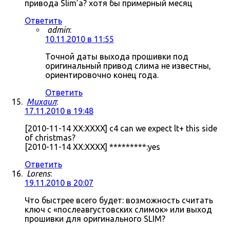
привода Slim’а? хотя бы примерный месяц
Ответить
admin
:
10.11.2010 в 11:55
Точной даты выхода прошивки под
оригинальный привод слима не известны,
ориентировочно конец года.
Ответить
Михаил
:
17.11.2010 в 19:48
[2010-11-14 XX:XXXX] c4 can we expect lt+ this side
of christmas?
[2010-11-14 XX:XXXX] *********:yes
Ответить
Lorens
:
19.11.2010 в 20:07
Что быстрее всего будет: возможность считать
ключ с «послеавгустовских слимок» или выход
прошивки для оригинального SLIM?