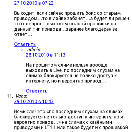
27.10.2010 в 07:22
Выходит, если сейчас прошить бокс со старым
приводом…то в лайве забанят…а будет ли решен
этот вопрос с выходом полной прошивки на
данный тип привода…заранее благодарен за
ответ…
Ответить
admin
:
28.10.2010 в 11:13
На прошитом слиме нельзя вообще
выходить в Live, по последним слухам на
слимах блокируется не только доступ к
интернету, но и вероятно привод…
Ответить
Vano
:
29.10.2010 в 10:43
Всмысле? это «по последним слухам на слимах
блокируется не только доступ к интернету, но и
вероятно привод…» на слимах с казёными
приводами и LT1.1 или такое будет и с прошивкой