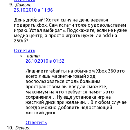
Димыч
:
25.10.2010 в 11:36
День добрый! Хотел сыну на день варенья
подарить xbox. Сам кстати тоже с удовольствием
играю. Устал выбирать. Подскажите, если не нужен
медиа центр, а просто играть нужен ли hdd на
250гб?
Ответить
admin
:
26.10.2010 в 01:52
Лишние гигабайты на обычном Xbox 360 это
всего лишь маркетинговый ход,
воспользоваться столь большим
пространством вы врядли сможете,
максимум на что требуется память это
сохранения… Ну еще установка игр на
жесткий диск при желании… В любом случае
всегда можно добавить недостающий
жесткий диск
Ответить
Devius
: