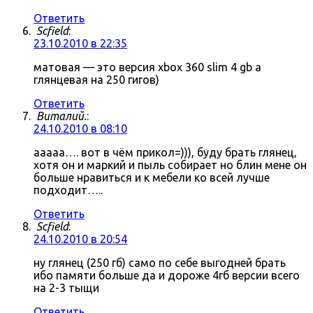
Ответить
Scfield
:
23.10.2010 в 22:35
матовая — это версия xbox 360 slim 4 gb а
глянцевая на 250 гигов)
Ответить
Виталий.
:
24.10.2010 в 08:10
ааааа…. вот в чём прикол=))), буду брать глянец,
хотя он и маркий и пыль собирает но блин мене он
больше нравиться и к мебели ко всей лучше
подходит…..
Ответить
Scfield
:
24.10.2010 в 20:54
ну глянец (250 гб) само по себе выгодней брать
ибо памяти больше да и дороже 4гб версии всего
на 2-3 тыщи
Ответить