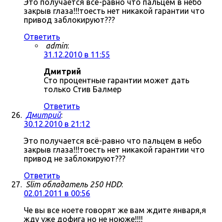
Это получается всё-равно что пальцем в небо
закрыв глаза!!!тоесть нет никакой гарантии что
привод заблокируют???
Ответить
admin
:
31.12.2010 в 11:55
Дмитрий
Сто процентные гарантии может дать
только Стив Балмер
Ответить
Дмитрий
:
30.12.2010 в 21:12
Это получается всё-равно что пальцем в небо
закрыв глаза!!!тоесть нет никакой гарантии что
привод не заблокируют???
Ответить
Slim обладатель 250 HDD
:
02.01.2011 в 00:56
Че вы все ноете говорят же вам ждите января,я
жду уже дофига но не ноюже!!!!