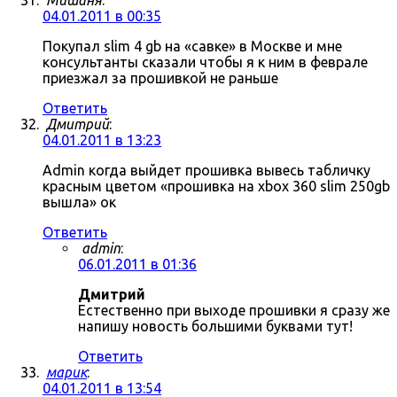
Мишаня
:
04.01.2011 в 00:35
Покупал slim 4 gb на «савке» в Москве и мне
консультанты сказали чтобы я к ним в феврале
приезжал за прошивкой не раньше
Ответить
Дмитрий
:
04.01.2011 в 13:23
Admin когда выйдет прошивка вывесь табличку
красным цветом «прошивка на xbox 360 slim 250gb
вышла» ок
Ответить
admin
:
06.01.2011 в 01:36
Дмитрий
Естественно при выходе прошивки я сразу же
напишу новость большими буквами тут!
Ответить
марик
:
04.01.2011 в 13:54