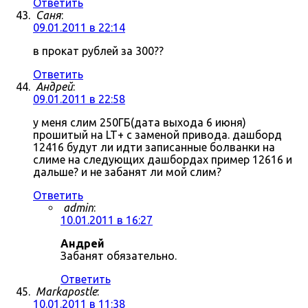
Ответить
Саня
:
09.01.2011 в 22:14
в прокат рублей за 300??
Ответить
Андрей
:
09.01.2011 в 22:58
у меня слим 250ГБ(дата выхода 6 июня)
прошитый на LT+ с заменой привода. дашборд
12416 будут ли идти записанные болванки на
слиме на следующих дашбордах пример 12616 и
дальше? и не забанят ли мой слим?
Ответить
admin
:
10.01.2011 в 16:27
Андрей
Забанят обязательно.
Ответить
Markapostle
:
10.01.2011 в 11:38