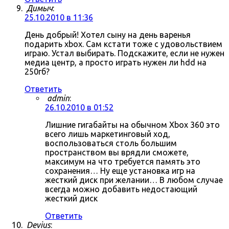
Димыч
:
25.10.2010 в 11:36
День добрый! Хотел сыну на день варенья
подарить xbox. Сам кстати тоже с удовольствием
играю. Устал выбирать. Подскажите, если не нужен
медиа центр, а просто играть нужен ли hdd на
250гб?
Ответить
admin
:
26.10.2010 в 01:52
Лишние гигабайты на обычном Xbox 360 это
всего лишь маркетинговый ход,
воспользоваться столь большим
пространством вы врядли сможете,
максимум на что требуется память это
сохранения… Ну еще установка игр на
жесткий диск при желании… В любом случае
всегда можно добавить недостающий
жесткий диск
Ответить
Devius
: