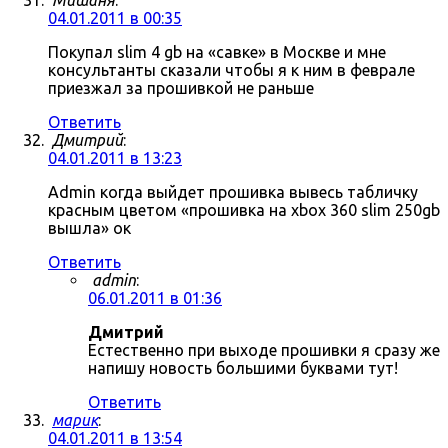
Мишаня
:
04.01.2011 в 00:35
Покупал slim 4 gb на «савке» в Москве и мне
консультанты сказали чтобы я к ним в феврале
приезжал за прошивкой не раньше
Ответить
Дмитрий
:
04.01.2011 в 13:23
Admin когда выйдет прошивка вывесь табличку
красным цветом «прошивка на xbox 360 slim 250gb
вышла» ок
Ответить
admin
:
06.01.2011 в 01:36
Дмитрий
Естественно при выходе прошивки я сразу же
напишу новость большими буквами тут!
Ответить
марик
:
04.01.2011 в 13:54