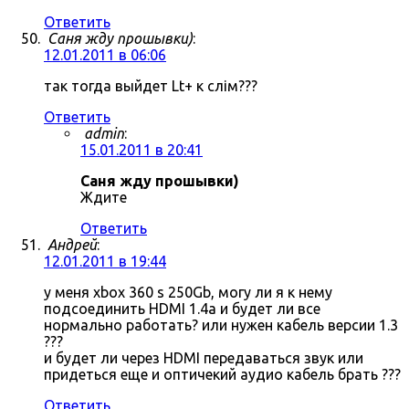
Ответить
Саня жду прошывки)
:
12.01.2011 в 06:06
так тогда выйдет Lt+ к слім???
Ответить
admin
:
15.01.2011 в 20:41
Саня жду прошывки)
Ждите
Ответить
Андрей
:
12.01.2011 в 19:44
у меня xbox 360 s 250Gb, могу ли я к нему
подсоединить HDMI 1.4a и будет ли все
нормально работать? или нужен кабель версии 1.3
???
и будет ли через HDMI передаваться звук или
придеться еще и оптичекий аудио кабель брать ???
Ответить