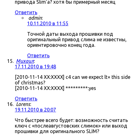
привода Slim’а? хотя бы примерный месяц
Ответить
admin
:
10.11.2010 в 11:55
Точной даты выхода прошивки под
оригинальный привод слима не известны,
ориентировочно конец года.
Ответить
Михаил
:
17.11.2010 в 19:48
[2010-11-14 XX:XXXX] c4 can we expect lt+ this side
of christmas?
[2010-11-14 XX:XXXX] *********:yes
Ответить
Lorens
:
19.11.2010 в 20:07
Что быстрее всего будет: возможность считать
ключ с «послеавгустовских слимок» или выход
прошивки для оригинального SLIM?