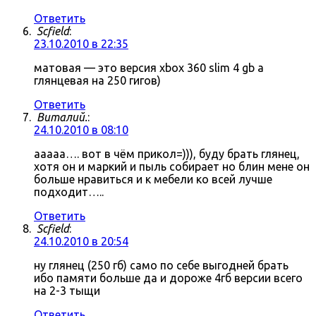
Ответить
Scfield
:
23.10.2010 в 22:35
матовая — это версия xbox 360 slim 4 gb а
глянцевая на 250 гигов)
Ответить
Виталий.
:
24.10.2010 в 08:10
ааааа…. вот в чём прикол=))), буду брать глянец,
хотя он и маркий и пыль собирает но блин мене он
больше нравиться и к мебели ко всей лучше
подходит…..
Ответить
Scfield
:
24.10.2010 в 20:54
ну глянец (250 гб) само по себе выгодней брать
ибо памяти больше да и дороже 4гб версии всего
на 2-3 тыщи
Ответить