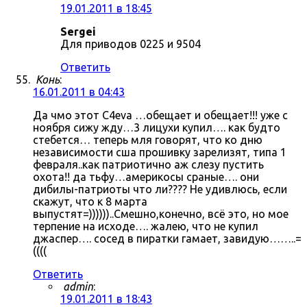
19.01.2011 в 18:45
Sergei
Для приводов 0225 и 9504
Ответить
Конь
:
16.01.2011 в 04:43
Да чмо этот C4eva …обещает и обещает!!! уже с
ноября сижу жду…3 лицухи купил…. как будто
стебется… теперь мля говорят, что ко дню
независимости сша прошивку зарелизят, типа 1
февраля..как патриотично аж слезу пустить
охота!! да тьфу…америкосы сраные…. они
дибилы-патриоты что ли???? Не удивлюсь, если
скажут, что к 8 марта
выпустят=))))))..Смешно,конечно, всё это, но мое
терпение на исходе…. жалею, что не купил
джаспер…. сосед в пиратки гамает, завидую……..=
((((
Ответить
admin
:
19.01.2011 в 18:43