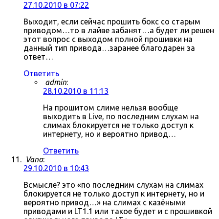
27.10.2010 в 07:22
Выходит, если сейчас прошить бокс со старым
приводом…то в лайве забанят…а будет ли решен
этот вопрос с выходом полной прошивки на
данный тип привода…заранее благодарен за
ответ…
Ответить
admin
:
28.10.2010 в 11:13
На прошитом слиме нельзя вообще
выходить в Live, по последним слухам на
слимах блокируется не только доступ к
интернету, но и вероятно привод…
Ответить
Vano
:
29.10.2010 в 10:43
Всмысле? это «по последним слухам на слимах
блокируется не только доступ к интернету, но и
вероятно привод…» на слимах с казёными
приводами и LT1.1 или такое будет и с прошивкой