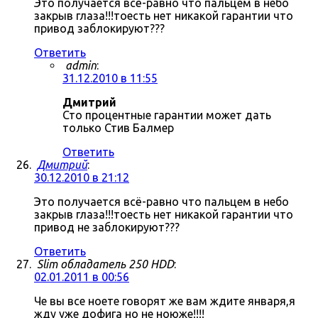
Это получается всё-равно что пальцем в небо
закрыв глаза!!!тоесть нет никакой гарантии что
привод заблокируют???
Ответить
admin
:
31.12.2010 в 11:55
Дмитрий
Сто процентные гарантии может дать
только Стив Балмер
Ответить
Дмитрий
:
30.12.2010 в 21:12
Это получается всё-равно что пальцем в небо
закрыв глаза!!!тоесть нет никакой гарантии что
привод не заблокируют???
Ответить
Slim обладатель 250 HDD
:
02.01.2011 в 00:56
Че вы все ноете говорят же вам ждите января,я
жду уже дофига но не ноюже!!!!