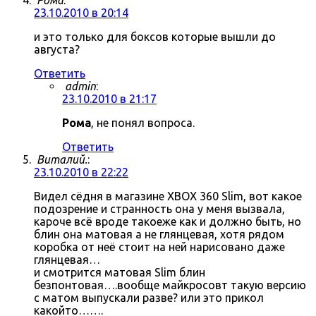
Рома
:
23.10.2010 в 20:14
и это только для боксов которые вышли до
августа?
Ответить
admin
:
23.10.2010 в 21:17
Рома
, не понял вопроса.
Ответить
Виталий.
:
23.10.2010 в 22:22
Видел сёдня в магазине XBOX 360 Slim, вот какое
подозрение и странность она у меня вызвала,
кароче всё вроде такоеже как и должно быть, но
блин она матовая а не глянцевая, хотя рядом
коробка от неё стоит на ней нарисовано даже
глянцевая…
и смотрится матовая Slim блин
безпонтовая….вообще майкросовт такую версию
с матом выпускали разве? или это прикол
какойто…….