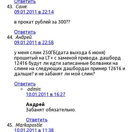
Ответить
Саня
:
09.01.2011 в 22:14
в прокат рублей за 300??
Ответить
Андрей
:
09.01.2011 в 22:58
у меня слим 250ГБ(дата выхода 6 июня)
прошитый на LT+ с заменой привода. дашборд
12416 будут ли идти записанные болванки на
слиме на следующих дашбордах пример 12616 и
дальше? и не забанят ли мой слим?
Ответить
admin
:
10.01.2011 в 16:27
Андрей
Забанят обязательно.
Ответить
Markapostle
:
10.01.2011 в 11:38