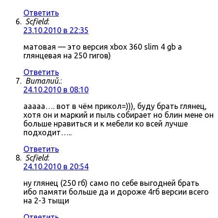
Ответить
Scfield
:
23.10.2010 в 22:35
матовая — это версия xbox 360 slim 4 gb а
глянцевая на 250 гигов)
Ответить
Виталий.
:
24.10.2010 в 08:10
ааааа…. вот в чём прикол=))), буду брать глянец,
хотя он и маркий и пыль собирает но блин мене он
больше нравиться и к мебели ко всей лучше
подходит…..
Ответить
Scfield
:
24.10.2010 в 20:54
ну глянец (250 гб) само по себе выгодней брать
ибо памяти больше да и дороже 4гб версии всего
на 2-3 тыщи
Ответить