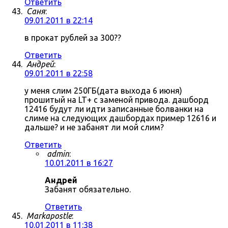
Ответить
Саня
:
09.01.2011 в 22:14
в прокат рублей за 300??
Ответить
Андрей
:
09.01.2011 в 22:58
у меня слим 250ГБ(дата выхода 6 июня)
прошитый на LT+ с заменой привода. дашборд
12416 будут ли идти записанные болванки на
слиме на следующих дашбордах пример 12616 и
дальше? и не забанят ли мой слим?
Ответить
admin
:
10.01.2011 в 16:27
Андрей
Забанят обязательно.
Ответить
Markapostle
:
10.01.2011 в 11:38