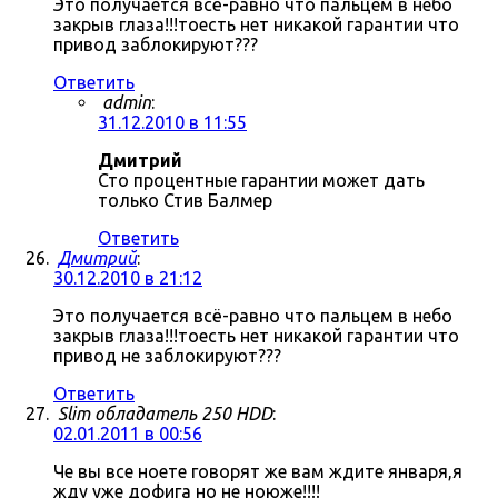
Это получается всё-равно что пальцем в небо
закрыв глаза!!!тоесть нет никакой гарантии что
привод заблокируют???
Ответить
admin
:
31.12.2010 в 11:55
Дмитрий
Сто процентные гарантии может дать
только Стив Балмер
Ответить
Дмитрий
:
30.12.2010 в 21:12
Это получается всё-равно что пальцем в небо
закрыв глаза!!!тоесть нет никакой гарантии что
привод не заблокируют???
Ответить
Slim обладатель 250 HDD
:
02.01.2011 в 00:56
Че вы все ноете говорят же вам ждите января,я
жду уже дофига но не ноюже!!!!