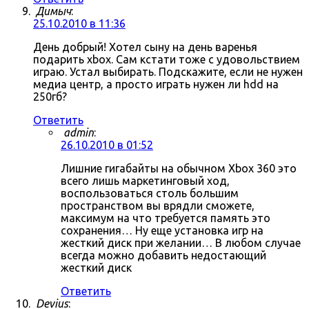
Димыч
:
25.10.2010 в 11:36
День добрый! Хотел сыну на день варенья
подарить xbox. Сам кстати тоже с удовольствием
играю. Устал выбирать. Подскажите, если не нужен
медиа центр, а просто играть нужен ли hdd на
250гб?
Ответить
admin
:
26.10.2010 в 01:52
Лишние гигабайты на обычном Xbox 360 это
всего лишь маркетинговый ход,
воспользоваться столь большим
пространством вы врядли сможете,
максимум на что требуется память это
сохранения… Ну еще установка игр на
жесткий диск при желании… В любом случае
всегда можно добавить недостающий
жесткий диск
Ответить
Devius
: