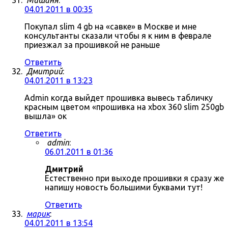
Мишаня
:
04.01.2011 в 00:35
Покупал slim 4 gb на «савке» в Москве и мне
консультанты сказали чтобы я к ним в феврале
приезжал за прошивкой не раньше
Ответить
Дмитрий
:
04.01.2011 в 13:23
Admin когда выйдет прошивка вывесь табличку
красным цветом «прошивка на xbox 360 slim 250gb
вышла» ок
Ответить
admin
:
06.01.2011 в 01:36
Дмитрий
Естественно при выходе прошивки я сразу же
напишу новость большими буквами тут!
Ответить
марик
:
04.01.2011 в 13:54