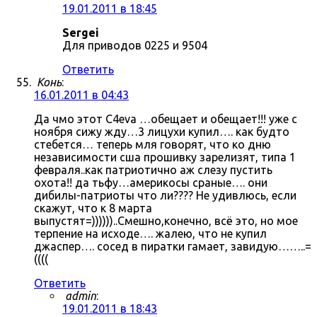
19.01.2011 в 18:45
Sergei
Для приводов 0225 и 9504
Ответить
Конь
:
16.01.2011 в 04:43
Да чмо этот C4eva …обещает и обещает!!! уже с
ноября сижу жду…3 лицухи купил…. как будто
стебется… теперь мля говорят, что ко дню
независимости сша прошивку зарелизят, типа 1
февраля..как патриотично аж слезу пустить
охота!! да тьфу…америкосы сраные…. они
дибилы-патриоты что ли???? Не удивлюсь, если
скажут, что к 8 марта
выпустят=))))))..Смешно,конечно, всё это, но мое
терпение на исходе…. жалею, что не купил
джаспер…. сосед в пиратки гамает, завидую……..=
((((
Ответить
admin
:
19.01.2011 в 18:43