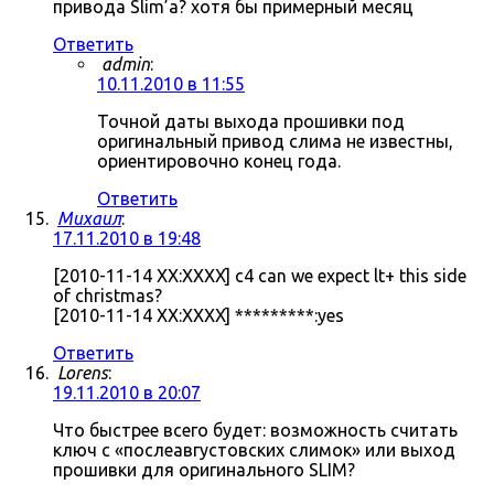
привода Slim’а? хотя бы примерный месяц
Ответить
admin
:
10.11.2010 в 11:55
Точной даты выхода прошивки под
оригинальный привод слима не известны,
ориентировочно конец года.
Ответить
Михаил
:
17.11.2010 в 19:48
[2010-11-14 XX:XXXX] c4 can we expect lt+ this side
of christmas?
[2010-11-14 XX:XXXX] *********:yes
Ответить
Lorens
:
19.11.2010 в 20:07
Что быстрее всего будет: возможность считать
ключ с «послеавгустовских слимок» или выход
прошивки для оригинального SLIM?