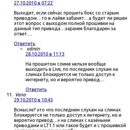
27.10.2010 в 07:22
Выходит, если сейчас прошить бокс со старым
приводом…то в лайве забанят…а будет ли решен
этот вопрос с выходом полной прошивки на
данный тип привода…заранее благодарен за
ответ…
Ответить
admin
:
28.10.2010 в 11:13
На прошитом слиме нельзя вообще
выходить в Live, по последним слухам на
слимах блокируется не только доступ к
интернету, но и вероятно привод…
Ответить
Vano
:
29.10.2010 в 10:43
Всмысле? это «по последним слухам на слимах
блокируется не только доступ к интернету, но и
вероятно привод…» на слимах с казёными
приводами и LT1.1 или такое будет и с прошивкой