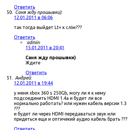
Ответить
Саня жду прошывки)
:
12.01.2011 в 06:06
так тогда выйдет Lt+ к слім???
Ответить
admin
:
15.01.2011 в 20:41
Саня жду прошывки)
Ждите
Ответить
Андрей
:
12.01.2011 в 19:44
у меня xbox 360 s 250Gb, могу ли я к нему
подсоединить HDMI 1.4a и будет ли все
нормально работать? или нужен кабель версии 1.3
???
и будет ли через HDMI передаваться звук или
придеться еще и оптичекий аудио кабель брать ???
Ответить