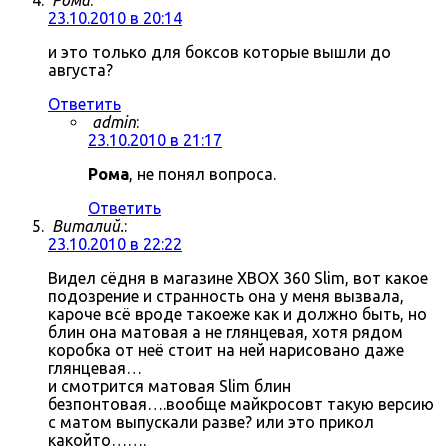
Рома
:
23.10.2010 в 20:14
и это только для боксов которые вышли до
августа?
Ответить
admin
:
23.10.2010 в 21:17
Рома
, не понял вопроса.
Ответить
Виталий.
:
23.10.2010 в 22:22
Видел сёдня в магазине XBOX 360 Slim, вот какое
подозрение и странность она у меня вызвала,
кароче всё вроде такоеже как и должно быть, но
блин она матовая а не глянцевая, хотя рядом
коробка от неё стоит на ней нарисовано даже
глянцевая…
и смотрится матовая Slim блин
безпонтовая….вообще майкросовт такую версию
с матом выпускали разве? или это прикол
какойто…….