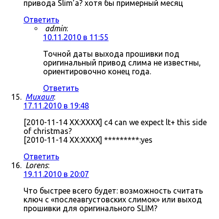
привода Slim’а? хотя бы примерный месяц
Ответить
admin
:
10.11.2010 в 11:55
Точной даты выхода прошивки под
оригинальный привод слима не известны,
ориентировочно конец года.
Ответить
Михаил
:
17.11.2010 в 19:48
[2010-11-14 XX:XXXX] c4 can we expect lt+ this side
of christmas?
[2010-11-14 XX:XXXX] *********:yes
Ответить
Lorens
:
19.11.2010 в 20:07
Что быстрее всего будет: возможность считать
ключ с «послеавгустовских слимок» или выход
прошивки для оригинального SLIM?