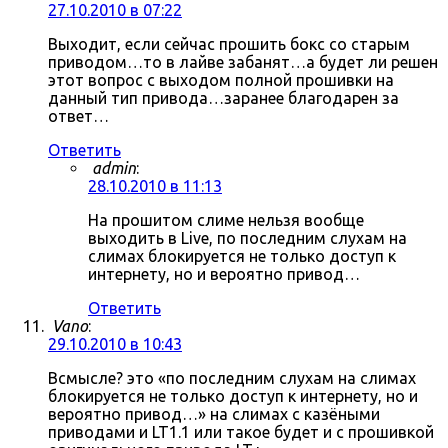
27.10.2010 в 07:22
Выходит, если сейчас прошить бокс со старым
приводом…то в лайве забанят…а будет ли решен
этот вопрос с выходом полной прошивки на
данный тип привода…заранее благодарен за
ответ…
Ответить
admin
:
28.10.2010 в 11:13
На прошитом слиме нельзя вообще
выходить в Live, по последним слухам на
слимах блокируется не только доступ к
интернету, но и вероятно привод…
Ответить
Vano
:
29.10.2010 в 10:43
Всмысле? это «по последним слухам на слимах
блокируется не только доступ к интернету, но и
вероятно привод…» на слимах с казёными
приводами и LT1.1 или такое будет и с прошивкой