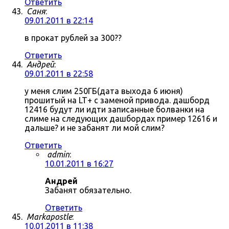
Ответить
Саня
:
09.01.2011 в 22:14
в прокат рублей за 300??
Ответить
Андрей
:
09.01.2011 в 22:58
у меня слим 250ГБ(дата выхода 6 июня)
прошитый на LT+ с заменой привода. дашборд
12416 будут ли идти записанные болванки на
слиме на следующих дашбордах пример 12616 и
дальше? и не забанят ли мой слим?
Ответить
admin
:
10.01.2011 в 16:27
Андрей
Забанят обязательно.
Ответить
Markapostle
:
10.01.2011 в 11:38