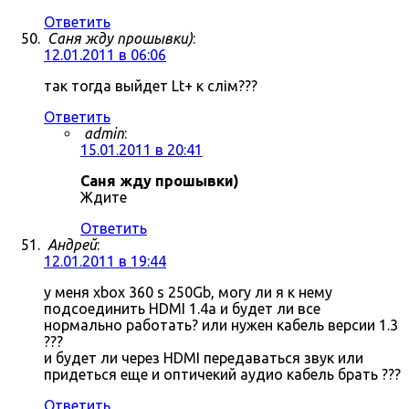
Ответить
Саня жду прошывки)
:
12.01.2011 в 06:06
так тогда выйдет Lt+ к слім???
Ответить
admin
:
15.01.2011 в 20:41
Саня жду прошывки)
Ждите
Ответить
Андрей
:
12.01.2011 в 19:44
у меня xbox 360 s 250Gb, могу ли я к нему
подсоединить HDMI 1.4a и будет ли все
нормально работать? или нужен кабель версии 1.3
???
и будет ли через HDMI передаваться звук или
придеться еще и оптичекий аудио кабель брать ???
Ответить