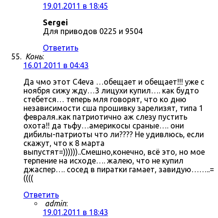
19.01.2011 в 18:45
Sergei
Для приводов 0225 и 9504
Ответить
Конь
:
16.01.2011 в 04:43
Да чмо этот C4eva …обещает и обещает!!! уже с
ноября сижу жду…3 лицухи купил…. как будто
стебется… теперь мля говорят, что ко дню
независимости сша прошивку зарелизят, типа 1
февраля..как патриотично аж слезу пустить
охота!! да тьфу…америкосы сраные…. они
дибилы-патриоты что ли???? Не удивлюсь, если
скажут, что к 8 марта
выпустят=))))))..Смешно,конечно, всё это, но мое
терпение на исходе…. жалею, что не купил
джаспер…. сосед в пиратки гамает, завидую……..=
((((
Ответить
admin
:
19.01.2011 в 18:43