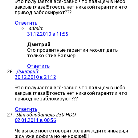
Это получается всё-равно что пальцем в небо
закрыв глаза!!!тоесть нет никакой гарантии что
привод заблокируют???
Ответить
admin
:
31.12.2010 в 11:55
Дмитрий
Сто процентные гарантии может дать
только Стив Балмер
Ответить
Дмитрий
:
30.12.2010 в 21:12
Это получается всё-равно что пальцем в небо
закрыв глаза!!!тоесть нет никакой гарантии что
привод не заблокируют???
Ответить
Slim обладатель 250 HDD
:
02.01.2011 в 00:56
Че вы все ноете говорят же вам ждите января,я
жду уже дофига но не ноюже!!!!