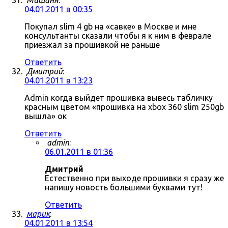
Мишаня
:
04.01.2011 в 00:35
Покупал slim 4 gb на «савке» в Москве и мне
консультанты сказали чтобы я к ним в феврале
приезжал за прошивкой не раньше
Ответить
Дмитрий
:
04.01.2011 в 13:23
Admin когда выйдет прошивка вывесь табличку
красным цветом «прошивка на xbox 360 slim 250gb
вышла» ок
Ответить
admin
:
06.01.2011 в 01:36
Дмитрий
Естественно при выходе прошивки я сразу же
напишу новость большими буквами тут!
Ответить
марик
:
04.01.2011 в 13:54