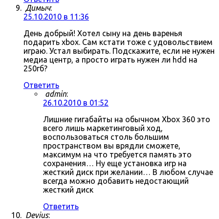
Димыч
:
25.10.2010 в 11:36
День добрый! Хотел сыну на день варенья
подарить xbox. Сам кстати тоже с удовольствием
играю. Устал выбирать. Подскажите, если не нужен
медиа центр, а просто играть нужен ли hdd на
250гб?
Ответить
admin
:
26.10.2010 в 01:52
Лишние гигабайты на обычном Xbox 360 это
всего лишь маркетинговый ход,
воспользоваться столь большим
пространством вы врядли сможете,
максимум на что требуется память это
сохранения… Ну еще установка игр на
жесткий диск при желании… В любом случае
всегда можно добавить недостающий
жесткий диск
Ответить
Devius
: