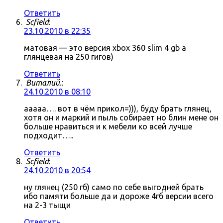
Ответить
Scfield
:
23.10.2010 в 22:35
матовая — это версия xbox 360 slim 4 gb а
глянцевая на 250 гигов)
Ответить
Виталий.
:
24.10.2010 в 08:10
ааааа…. вот в чём прикол=))), буду брать глянец,
хотя он и маркий и пыль собирает но блин мене он
больше нравиться и к мебели ко всей лучше
подходит…..
Ответить
Scfield
:
24.10.2010 в 20:54
ну глянец (250 гб) само по себе выгодней брать
ибо памяти больше да и дороже 4гб версии всего
на 2-3 тыщи
Ответить