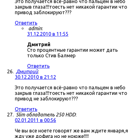
Это получается всё-равно что пальцем в небо
закрыв глаза!!!тоесть нет никакой гарантии что
привод заблокируют???
Ответить
admin
:
31.12.2010 в 11:55
Дмитрий
Сто процентные гарантии может дать
только Стив Балмер
Ответить
Дмитрий
:
30.12.2010 в 21:12
Это получается всё-равно что пальцем в небо
закрыв глаза!!!тоесть нет никакой гарантии что
привод не заблокируют???
Ответить
Slim обладатель 250 HDD
:
02.01.2011 в 00:56
Че вы все ноете говорят же вам ждите января,я
жду уже дофига но не ноюже!!!!