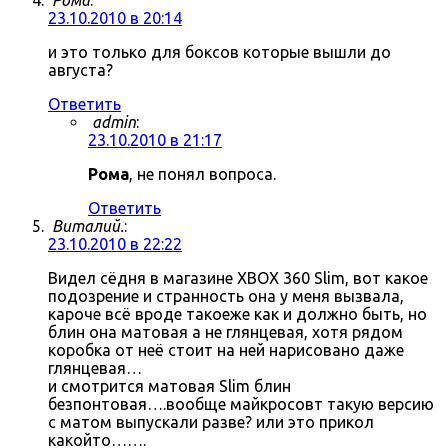
Рома
:
23.10.2010 в 20:14
и это только для боксов которые вышли до
августа?
Ответить
admin
:
23.10.2010 в 21:17
Рома
, не понял вопроса.
Ответить
Виталий.
:
23.10.2010 в 22:22
Видел сёдня в магазине XBOX 360 Slim, вот какое
подозрение и странность она у меня вызвала,
кароче всё вроде такоеже как и должно быть, но
блин она матовая а не глянцевая, хотя рядом
коробка от неё стоит на ней нарисовано даже
глянцевая…
и смотрится матовая Slim блин
безпонтовая….вообще майкросовт такую версию
с матом выпускали разве? или это прикол
какойто…….