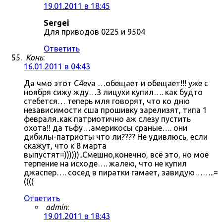
19.01.2011 в 18:45
Sergei
Для приводов 0225 и 9504
Ответить
Конь
:
16.01.2011 в 04:43
Да чмо этот C4eva …обещает и обещает!!! уже с
ноября сижу жду…3 лицухи купил…. как будто
стебется… теперь мля говорят, что ко дню
независимости сша прошивку зарелизят, типа 1
февраля..как патриотично аж слезу пустить
охота!! да тьфу…америкосы сраные…. они
дибилы-патриоты что ли???? Не удивлюсь, если
скажут, что к 8 марта
выпустят=))))))..Смешно,конечно, всё это, но мое
терпение на исходе…. жалею, что не купил
джаспер…. сосед в пиратки гамает, завидую……..=
((((
Ответить
admin
:
19.01.2011 в 18:43