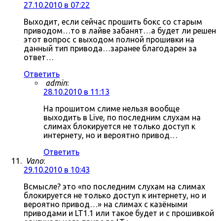
27.10.2010 в 07:22
Выходит, если сейчас прошить бокс со старым
приводом…то в лайве забанят…а будет ли решен
этот вопрос с выходом полной прошивки на
данный тип привода…заранее благодарен за
ответ…
Ответить
admin
:
28.10.2010 в 11:13
На прошитом слиме нельзя вообще
выходить в Live, по последним слухам на
слимах блокируется не только доступ к
интернету, но и вероятно привод…
Ответить
Vano
:
29.10.2010 в 10:43
Всмысле? это «по последним слухам на слимах
блокируется не только доступ к интернету, но и
вероятно привод…» на слимах с казёными
приводами и LT1.1 или такое будет и с прошивкой