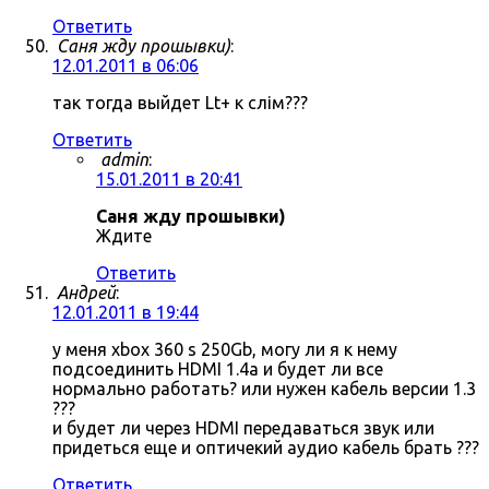
Ответить
Саня жду прошывки)
:
12.01.2011 в 06:06
так тогда выйдет Lt+ к слім???
Ответить
admin
:
15.01.2011 в 20:41
Саня жду прошывки)
Ждите
Ответить
Андрей
:
12.01.2011 в 19:44
у меня xbox 360 s 250Gb, могу ли я к нему
подсоединить HDMI 1.4a и будет ли все
нормально работать? или нужен кабель версии 1.3
???
и будет ли через HDMI передаваться звук или
придеться еще и оптичекий аудио кабель брать ???
Ответить