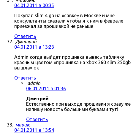
Мишаня
:
04.01.2011 в 00:35
Покупал slim 4 gb на «савке» в Москве и мне
консультанты сказали чтобы я к ним в феврале
приезжал за прошивкой не раньше
Ответить
Дмитрий
:
04.01.2011 в 13:23
Admin когда выйдет прошивка вывесь табличку
красным цветом «прошивка на xbox 360 slim 250gb
вышла» ок
Ответить
admin
:
06.01.2011 в 01:36
Дмитрий
Естественно при выходе прошивки я сразу же
напишу новость большими буквами тут!
Ответить
марик
:
04.01.2011 в 13:54