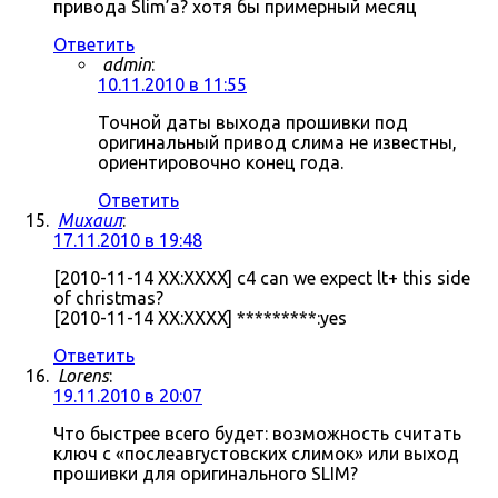
привода Slim’а? хотя бы примерный месяц
Ответить
admin
:
10.11.2010 в 11:55
Точной даты выхода прошивки под
оригинальный привод слима не известны,
ориентировочно конец года.
Ответить
Михаил
:
17.11.2010 в 19:48
[2010-11-14 XX:XXXX] c4 can we expect lt+ this side
of christmas?
[2010-11-14 XX:XXXX] *********:yes
Ответить
Lorens
:
19.11.2010 в 20:07
Что быстрее всего будет: возможность считать
ключ с «послеавгустовских слимок» или выход
прошивки для оригинального SLIM?