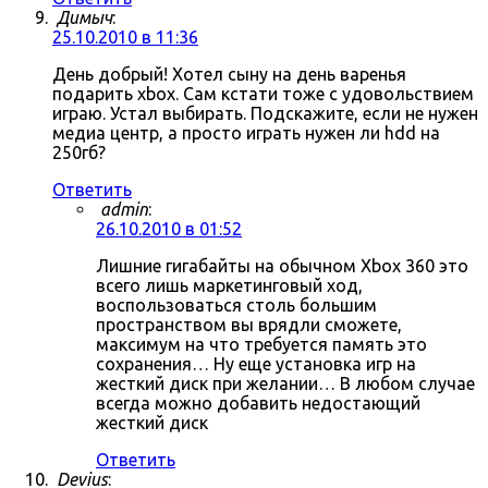
Димыч
:
25.10.2010 в 11:36
День добрый! Хотел сыну на день варенья
подарить xbox. Сам кстати тоже с удовольствием
играю. Устал выбирать. Подскажите, если не нужен
медиа центр, а просто играть нужен ли hdd на
250гб?
Ответить
admin
:
26.10.2010 в 01:52
Лишние гигабайты на обычном Xbox 360 это
всего лишь маркетинговый ход,
воспользоваться столь большим
пространством вы врядли сможете,
максимум на что требуется память это
сохранения… Ну еще установка игр на
жесткий диск при желании… В любом случае
всегда можно добавить недостающий
жесткий диск
Ответить
Devius
: