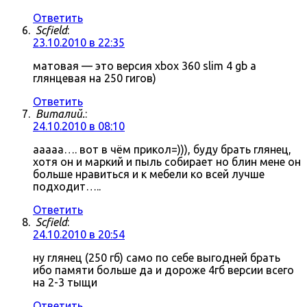
Ответить
Scfield
:
23.10.2010 в 22:35
матовая — это версия xbox 360 slim 4 gb а
глянцевая на 250 гигов)
Ответить
Виталий.
:
24.10.2010 в 08:10
ааааа…. вот в чём прикол=))), буду брать глянец,
хотя он и маркий и пыль собирает но блин мене он
больше нравиться и к мебели ко всей лучше
подходит…..
Ответить
Scfield
:
24.10.2010 в 20:54
ну глянец (250 гб) само по себе выгодней брать
ибо памяти больше да и дороже 4гб версии всего
на 2-3 тыщи
Ответить