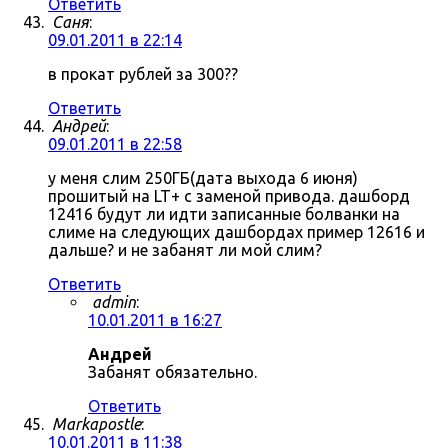
Ответить
Саня
:
09.01.2011 в 22:14
в прокат рублей за 300??
Ответить
Андрей
:
09.01.2011 в 22:58
у меня слим 250ГБ(дата выхода 6 июня)
прошитый на LT+ с заменой привода. дашборд
12416 будут ли идти записанные болванки на
слиме на следующих дашбордах пример 12616 и
дальше? и не забанят ли мой слим?
Ответить
admin
:
10.01.2011 в 16:27
Андрей
Забанят обязательно.
Ответить
Markapostle
:
10.01.2011 в 11:38