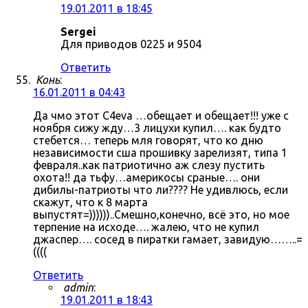
19.01.2011 в 18:45
Sergei
Для приводов 0225 и 9504
Ответить
Конь
:
16.01.2011 в 04:43
Да чмо этот C4eva …обещает и обещает!!! уже с
ноября сижу жду…3 лицухи купил…. как будто
стебется… теперь мля говорят, что ко дню
независимости сша прошивку зарелизят, типа 1
февраля..как патриотично аж слезу пустить
охота!! да тьфу…америкосы сраные…. они
дибилы-патриоты что ли???? Не удивлюсь, если
скажут, что к 8 марта
выпустят=))))))..Смешно,конечно, всё это, но мое
терпение на исходе…. жалею, что не купил
джаспер…. сосед в пиратки гамает, завидую……..=
((((
Ответить
admin
:
19.01.2011 в 18:43