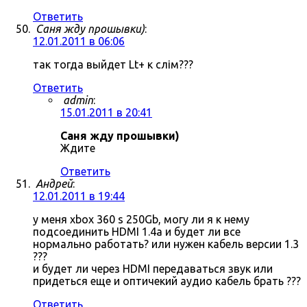
Ответить
Саня жду прошывки)
:
12.01.2011 в 06:06
так тогда выйдет Lt+ к слім???
Ответить
admin
:
15.01.2011 в 20:41
Саня жду прошывки)
Ждите
Ответить
Андрей
:
12.01.2011 в 19:44
у меня xbox 360 s 250Gb, могу ли я к нему
подсоединить HDMI 1.4a и будет ли все
нормально работать? или нужен кабель версии 1.3
???
и будет ли через HDMI передаваться звук или
придеться еще и оптичекий аудио кабель брать ???
Ответить