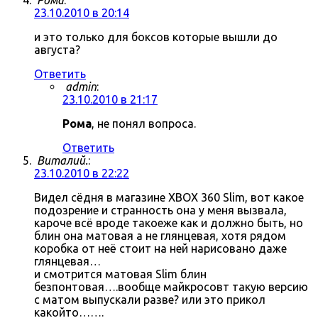
Рома
:
23.10.2010 в 20:14
и это только для боксов которые вышли до
августа?
Ответить
admin
:
23.10.2010 в 21:17
Рома
, не понял вопроса.
Ответить
Виталий.
:
23.10.2010 в 22:22
Видел сёдня в магазине XBOX 360 Slim, вот какое
подозрение и странность она у меня вызвала,
кароче всё вроде такоеже как и должно быть, но
блин она матовая а не глянцевая, хотя рядом
коробка от неё стоит на ней нарисовано даже
глянцевая…
и смотрится матовая Slim блин
безпонтовая….вообще майкросовт такую версию
с матом выпускали разве? или это прикол
какойто…….