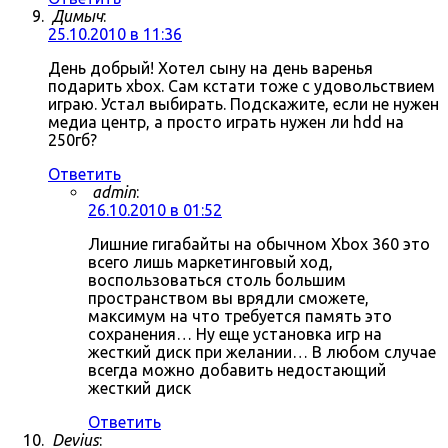
Димыч
:
25.10.2010 в 11:36
День добрый! Хотел сыну на день варенья
подарить xbox. Сам кстати тоже с удовольствием
играю. Устал выбирать. Подскажите, если не нужен
медиа центр, а просто играть нужен ли hdd на
250гб?
Ответить
admin
:
26.10.2010 в 01:52
Лишние гигабайты на обычном Xbox 360 это
всего лишь маркетинговый ход,
воспользоваться столь большим
пространством вы врядли сможете,
максимум на что требуется память это
сохранения… Ну еще установка игр на
жесткий диск при желании… В любом случае
всегда можно добавить недостающий
жесткий диск
Ответить
Devius
: