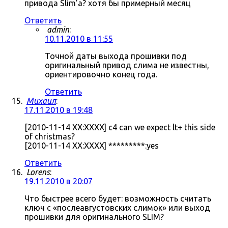
привода Slim’а? хотя бы примерный месяц
Ответить
admin
:
10.11.2010 в 11:55
Точной даты выхода прошивки под
оригинальный привод слима не известны,
ориентировочно конец года.
Ответить
Михаил
:
17.11.2010 в 19:48
[2010-11-14 XX:XXXX] c4 can we expect lt+ this side
of christmas?
[2010-11-14 XX:XXXX] *********:yes
Ответить
Lorens
:
19.11.2010 в 20:07
Что быстрее всего будет: возможность считать
ключ с «послеавгустовских слимок» или выход
прошивки для оригинального SLIM?