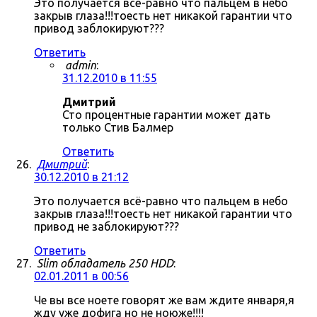
Это получается всё-равно что пальцем в небо
закрыв глаза!!!тоесть нет никакой гарантии что
привод заблокируют???
Ответить
admin
:
31.12.2010 в 11:55
Дмитрий
Сто процентные гарантии может дать
только Стив Балмер
Ответить
Дмитрий
:
30.12.2010 в 21:12
Это получается всё-равно что пальцем в небо
закрыв глаза!!!тоесть нет никакой гарантии что
привод не заблокируют???
Ответить
Slim обладатель 250 HDD
:
02.01.2011 в 00:56
Че вы все ноете говорят же вам ждите января,я
жду уже дофига но не ноюже!!!!