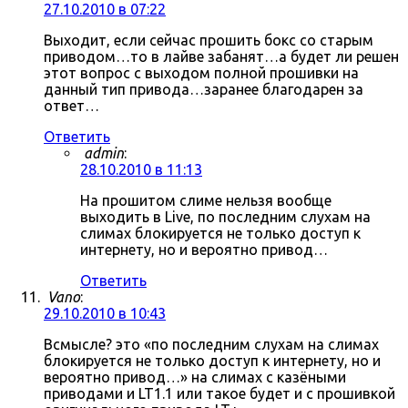
27.10.2010 в 07:22
Выходит, если сейчас прошить бокс со старым
приводом…то в лайве забанят…а будет ли решен
этот вопрос с выходом полной прошивки на
данный тип привода…заранее благодарен за
ответ…
Ответить
admin
:
28.10.2010 в 11:13
На прошитом слиме нельзя вообще
выходить в Live, по последним слухам на
слимах блокируется не только доступ к
интернету, но и вероятно привод…
Ответить
Vano
:
29.10.2010 в 10:43
Всмысле? это «по последним слухам на слимах
блокируется не только доступ к интернету, но и
вероятно привод…» на слимах с казёными
приводами и LT1.1 или такое будет и с прошивкой