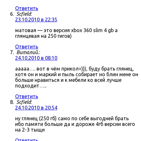
Ответить
Scfield
:
23.10.2010 в 22:35
матовая — это версия xbox 360 slim 4 gb а
глянцевая на 250 гигов)
Ответить
Виталий.
:
24.10.2010 в 08:10
ааааа…. вот в чём прикол=))), буду брать глянец,
хотя он и маркий и пыль собирает но блин мене он
больше нравиться и к мебели ко всей лучше
подходит…..
Ответить
Scfield
:
24.10.2010 в 20:54
ну глянец (250 гб) само по себе выгодней брать
ибо памяти больше да и дороже 4гб версии всего
на 2-3 тыщи
Ответить