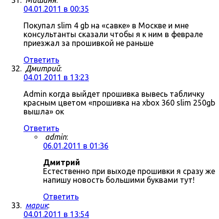
Мишаня
:
04.01.2011 в 00:35
Покупал slim 4 gb на «савке» в Москве и мне
консультанты сказали чтобы я к ним в феврале
приезжал за прошивкой не раньше
Ответить
Дмитрий
:
04.01.2011 в 13:23
Admin когда выйдет прошивка вывесь табличку
красным цветом «прошивка на xbox 360 slim 250gb
вышла» ок
Ответить
admin
:
06.01.2011 в 01:36
Дмитрий
Естественно при выходе прошивки я сразу же
напишу новость большими буквами тут!
Ответить
марик
:
04.01.2011 в 13:54