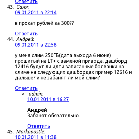
Ответить
Саня
:
09.01.2011 в 22:14
в прокат рублей за 300??
Ответить
Андрей
:
09.01.2011 в 22:58
у меня слим 250ГБ(дата выхода 6 июня)
прошитый на LT+ с заменой привода. дашборд
12416 будут ли идти записанные болванки на
слиме на следующих дашбордах пример 12616 и
дальше? и не забанят ли мой слим?
Ответить
admin
:
10.01.2011 в 16:27
Андрей
Забанят обязательно.
Ответить
Markapostle
:
10.01.2011 в 11:38