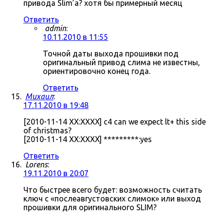
привода Slim’а? хотя бы примерный месяц
Ответить
admin
:
10.11.2010 в 11:55
Точной даты выхода прошивки под
оригинальный привод слима не известны,
ориентировочно конец года.
Ответить
Михаил
:
17.11.2010 в 19:48
[2010-11-14 XX:XXXX] c4 can we expect lt+ this side
of christmas?
[2010-11-14 XX:XXXX] *********:yes
Ответить
Lorens
:
19.11.2010 в 20:07
Что быстрее всего будет: возможность считать
ключ с «послеавгустовских слимок» или выход
прошивки для оригинального SLIM?