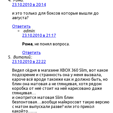
Рома
:
23.10.2010 в 20:14
и это только для боксов которые вышли до
августа?
Ответить
admin
:
23.10.2010 в 21:17
Рома
, не понял вопроса.
Ответить
Виталий.
:
23.10.2010 в 22:22
Видел сёдня в магазине XBOX 360 Slim, вот какое
подозрение и странность она у меня вызвала,
кароче всё вроде такоеже как и должно быть, но
блин она матовая а не глянцевая, хотя рядом
коробка от неё стоит на ней нарисовано даже
глянцевая…
и смотрится матовая Slim блин
безпонтовая….вообще майкросовт такую версию
с матом выпускали разве? или это прикол
какойто…….