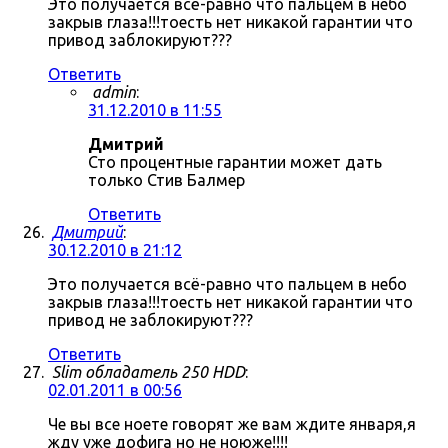
Это получается всё-равно что пальцем в небо
закрыв глаза!!!тоесть нет никакой гарантии что
привод заблокируют???
Ответить
admin
:
31.12.2010 в 11:55
Дмитрий
Сто процентные гарантии может дать
только Стив Балмер
Ответить
Дмитрий
:
30.12.2010 в 21:12
Это получается всё-равно что пальцем в небо
закрыв глаза!!!тоесть нет никакой гарантии что
привод не заблокируют???
Ответить
Slim обладатель 250 HDD
:
02.01.2011 в 00:56
Че вы все ноете говорят же вам ждите января,я
жду уже дофига но не ноюже!!!!