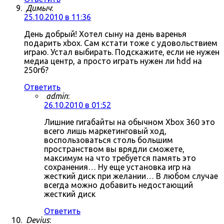
Димыч
:
25.10.2010 в 11:36
День добрый! Хотел сыну на день варенья
подарить xbox. Сам кстати тоже с удовольствием
играю. Устал выбирать. Подскажите, если не нужен
медиа центр, а просто играть нужен ли hdd на
250гб?
Ответить
admin
:
26.10.2010 в 01:52
Лишние гигабайты на обычном Xbox 360 это
всего лишь маркетинговый ход,
воспользоваться столь большим
пространством вы врядли сможете,
максимум на что требуется память это
сохранения… Ну еще установка игр на
жесткий диск при желании… В любом случае
всегда можно добавить недостающий
жесткий диск
Ответить
Devius
: