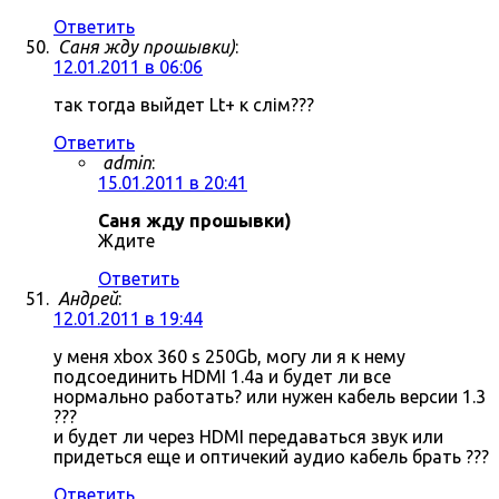
Ответить
Саня жду прошывки)
:
12.01.2011 в 06:06
так тогда выйдет Lt+ к слім???
Ответить
admin
:
15.01.2011 в 20:41
Саня жду прошывки)
Ждите
Ответить
Андрей
:
12.01.2011 в 19:44
у меня xbox 360 s 250Gb, могу ли я к нему
подсоединить HDMI 1.4a и будет ли все
нормально работать? или нужен кабель версии 1.3
???
и будет ли через HDMI передаваться звук или
придеться еще и оптичекий аудио кабель брать ???
Ответить