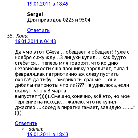
19.01.2011 в 18:45
Sergei
Для приводов 0225 и 9504
Ответить
Конь
:
16.01.2011 в 04:43
Да чмо этот C4eva …обещает и обещает!!! уже с
ноября сижу жду…3 лицухи купил…. как будто
стебется… теперь мля говорят, что ко дню
независимости сша прошивку зарелизят, типа 1
февраля..как патриотично аж слезу пустить
охота!! да тьфу…америкосы сраные…. они
дибилы-патриоты что ли???? Не удивлюсь, если
скажут, что к 8 марта
выпустят=))))))..Смешно,конечно, всё это, но мое
терпение на исходе…. жалею, что не купил
джаспер…. сосед в пиратки гамает, завидую……..=
((((
Ответить
admin
:
19.01.2011 в 18:43