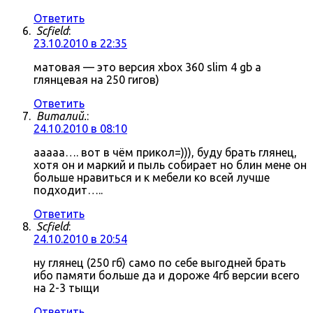
Ответить
Scfield
:
23.10.2010 в 22:35
матовая — это версия xbox 360 slim 4 gb а
глянцевая на 250 гигов)
Ответить
Виталий.
:
24.10.2010 в 08:10
ааааа…. вот в чём прикол=))), буду брать глянец,
хотя он и маркий и пыль собирает но блин мене он
больше нравиться и к мебели ко всей лучше
подходит…..
Ответить
Scfield
:
24.10.2010 в 20:54
ну глянец (250 гб) само по себе выгодней брать
ибо памяти больше да и дороже 4гб версии всего
на 2-3 тыщи
Ответить