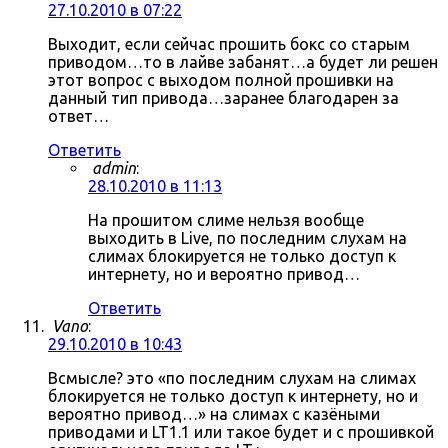
27.10.2010 в 07:22
Выходит, если сейчас прошить бокс со старым
приводом…то в лайве забанят…а будет ли решен
этот вопрос с выходом полной прошивки на
данный тип привода…заранее благодарен за
ответ…
Ответить
admin
:
28.10.2010 в 11:13
На прошитом слиме нельзя вообще
выходить в Live, по последним слухам на
слимах блокируется не только доступ к
интернету, но и вероятно привод…
Ответить
Vano
:
29.10.2010 в 10:43
Всмысле? это «по последним слухам на слимах
блокируется не только доступ к интернету, но и
вероятно привод…» на слимах с казёными
приводами и LT1.1 или такое будет и с прошивкой