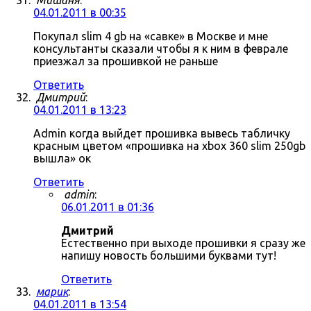
Мишаня
:
04.01.2011 в 00:35
Покупал slim 4 gb на «савке» в Москве и мне
консультанты сказали чтобы я к ним в феврале
приезжал за прошивкой не раньше
Ответить
Дмитрий
:
04.01.2011 в 13:23
Admin когда выйдет прошивка вывесь табличку
красным цветом «прошивка на xbox 360 slim 250gb
вышла» ок
Ответить
admin
:
06.01.2011 в 01:36
Дмитрий
Естественно при выходе прошивки я сразу же
напишу новость большими буквами тут!
Ответить
марик
:
04.01.2011 в 13:54