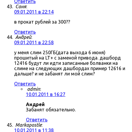
Ответить
Саня
:
09.01.2011 в 22:14
в прокат рублей за 300??
Ответить
Андрей
:
09.01.2011 в 22:58
у меня слим 250ГБ(дата выхода 6 июня)
прошитый на LT+ с заменой привода. дашборд
12416 будут ли идти записанные болванки на
слиме на следующих дашбордах пример 12616 и
дальше? и не забанят ли мой слим?
Ответить
admin
:
10.01.2011 в 16:27
Андрей
Забанят обязательно.
Ответить
Markapostle
:
10.01.2011 в 11:38