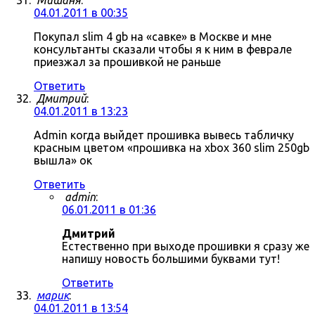
Мишаня
:
04.01.2011 в 00:35
Покупал slim 4 gb на «савке» в Москве и мне
консультанты сказали чтобы я к ним в феврале
приезжал за прошивкой не раньше
Ответить
Дмитрий
:
04.01.2011 в 13:23
Admin когда выйдет прошивка вывесь табличку
красным цветом «прошивка на xbox 360 slim 250gb
вышла» ок
Ответить
admin
:
06.01.2011 в 01:36
Дмитрий
Естественно при выходе прошивки я сразу же
напишу новость большими буквами тут!
Ответить
марик
:
04.01.2011 в 13:54