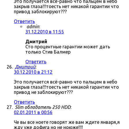
Это получается всё-равно что пальцем в небо
закрыв глаза!!!тоесть нет никакой гарантии что
привод заблокируют???
Ответить
admin
:
31.12.2010 в 11:55
Дмитрий
Сто процентные гарантии может дать
только Стив Балмер
Ответить
Дмитрий
:
30.12.2010 в 21:12
Это получается всё-равно что пальцем в небо
закрыв глаза!!!тоесть нет никакой гарантии что
привод не заблокируют???
Ответить
Slim обладатель 250 HDD
:
02.01.2011 в 00:56
Че вы все ноете говорят же вам ждите января,я
жду уже дофига но не ноюже!!!!