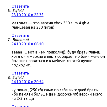
Ответить
Scfield
:
23.10.2010 в 22:35
матовая — это версия xbox 360 slim 4 gb а
глянцевая на 250 гигов)
Ответить
Виталий.
:
24.10.2010 в 08:10
ааааа…. вот в чём прикол=))), буду брать глянец,
хотя он и маркий и пыль собирает но блин мене он
больше нравиться и к мебели ко всей лучше
подходит…..
Ответить
Scfield
:
24.10.2010 в 20:54
ну глянец (250 гб) само по себе выгодней брать
ибо памяти больше да и дороже 4гб версии всего
на 2-3 тыщи
Ответить