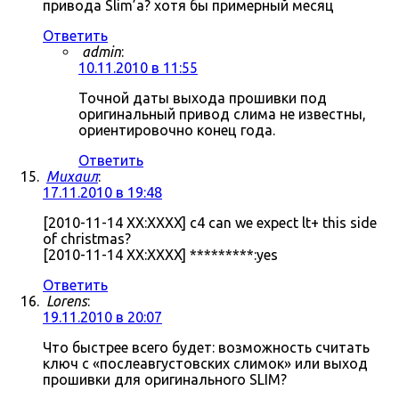
привода Slim’а? хотя бы примерный месяц
Ответить
admin
:
10.11.2010 в 11:55
Точной даты выхода прошивки под
оригинальный привод слима не известны,
ориентировочно конец года.
Ответить
Михаил
:
17.11.2010 в 19:48
[2010-11-14 XX:XXXX] c4 can we expect lt+ this side
of christmas?
[2010-11-14 XX:XXXX] *********:yes
Ответить
Lorens
:
19.11.2010 в 20:07
Что быстрее всего будет: возможность считать
ключ с «послеавгустовских слимок» или выход
прошивки для оригинального SLIM?