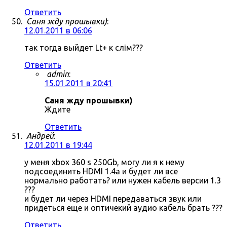
Ответить
Саня жду прошывки)
:
12.01.2011 в 06:06
так тогда выйдет Lt+ к слім???
Ответить
admin
:
15.01.2011 в 20:41
Саня жду прошывки)
Ждите
Ответить
Андрей
:
12.01.2011 в 19:44
у меня xbox 360 s 250Gb, могу ли я к нему
подсоединить HDMI 1.4a и будет ли все
нормально работать? или нужен кабель версии 1.3
???
и будет ли через HDMI передаваться звук или
придеться еще и оптичекий аудио кабель брать ???
Ответить