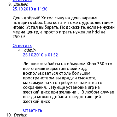
Димыч
:
25.10.2010 в 11:36
День добрый! Хотел сыну на день варенья
подарить xbox. Сам кстати тоже с удовольствием
играю. Устал выбирать. Подскажите, если не нужен
медиа центр, а просто играть нужен ли hdd на
250гб?
Ответить
admin
:
26.10.2010 в 01:52
Лишние гигабайты на обычном Xbox 360 это
всего лишь маркетинговый ход,
воспользоваться столь большим
пространством вы врядли сможете,
максимум на что требуется память это
сохранения… Ну еще установка игр на
жесткий диск при желании… В любом случае
всегда можно добавить недостающий
жесткий диск
Ответить
Devius
: