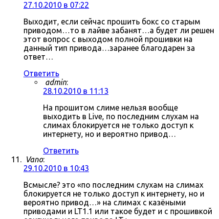
27.10.2010 в 07:22
Выходит, если сейчас прошить бокс со старым
приводом…то в лайве забанят…а будет ли решен
этот вопрос с выходом полной прошивки на
данный тип привода…заранее благодарен за
ответ…
Ответить
admin
:
28.10.2010 в 11:13
На прошитом слиме нельзя вообще
выходить в Live, по последним слухам на
слимах блокируется не только доступ к
интернету, но и вероятно привод…
Ответить
Vano
:
29.10.2010 в 10:43
Всмысле? это «по последним слухам на слимах
блокируется не только доступ к интернету, но и
вероятно привод…» на слимах с казёными
приводами и LT1.1 или такое будет и с прошивкой