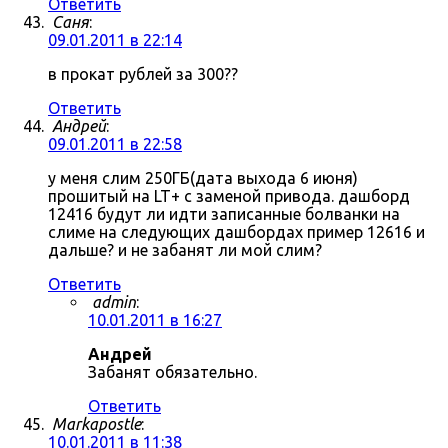
Ответить
Саня
:
09.01.2011 в 22:14
в прокат рублей за 300??
Ответить
Андрей
:
09.01.2011 в 22:58
у меня слим 250ГБ(дата выхода 6 июня)
прошитый на LT+ с заменой привода. дашборд
12416 будут ли идти записанные болванки на
слиме на следующих дашбордах пример 12616 и
дальше? и не забанят ли мой слим?
Ответить
admin
:
10.01.2011 в 16:27
Андрей
Забанят обязательно.
Ответить
Markapostle
:
10.01.2011 в 11:38