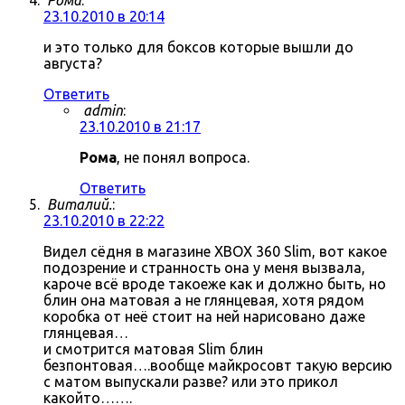
Рома
:
23.10.2010 в 20:14
и это только для боксов которые вышли до
августа?
Ответить
admin
:
23.10.2010 в 21:17
Рома
, не понял вопроса.
Ответить
Виталий.
:
23.10.2010 в 22:22
Видел сёдня в магазине XBOX 360 Slim, вот какое
подозрение и странность она у меня вызвала,
кароче всё вроде такоеже как и должно быть, но
блин она матовая а не глянцевая, хотя рядом
коробка от неё стоит на ней нарисовано даже
глянцевая…
и смотрится матовая Slim блин
безпонтовая….вообще майкросовт такую версию
с матом выпускали разве? или это прикол
какойто…….