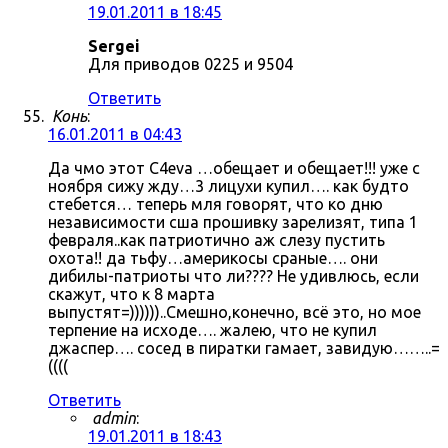
19.01.2011 в 18:45
Sergei
Для приводов 0225 и 9504
Ответить
Конь
:
16.01.2011 в 04:43
Да чмо этот C4eva …обещает и обещает!!! уже с
ноября сижу жду…3 лицухи купил…. как будто
стебется… теперь мля говорят, что ко дню
независимости сша прошивку зарелизят, типа 1
февраля..как патриотично аж слезу пустить
охота!! да тьфу…америкосы сраные…. они
дибилы-патриоты что ли???? Не удивлюсь, если
скажут, что к 8 марта
выпустят=))))))..Смешно,конечно, всё это, но мое
терпение на исходе…. жалею, что не купил
джаспер…. сосед в пиратки гамает, завидую……..=
((((
Ответить
admin
:
19.01.2011 в 18:43