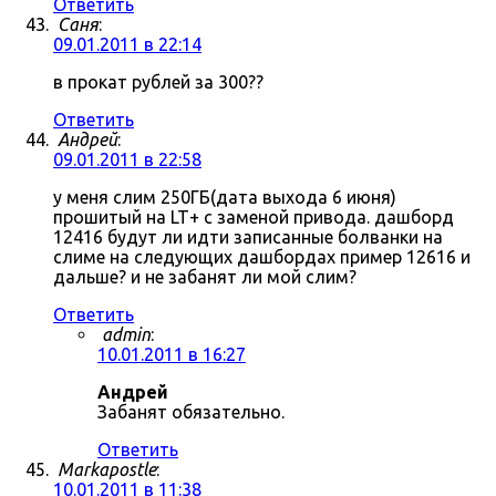
Ответить
Саня
:
09.01.2011 в 22:14
в прокат рублей за 300??
Ответить
Андрей
:
09.01.2011 в 22:58
у меня слим 250ГБ(дата выхода 6 июня)
прошитый на LT+ с заменой привода. дашборд
12416 будут ли идти записанные болванки на
слиме на следующих дашбордах пример 12616 и
дальше? и не забанят ли мой слим?
Ответить
admin
:
10.01.2011 в 16:27
Андрей
Забанят обязательно.
Ответить
Markapostle
:
10.01.2011 в 11:38