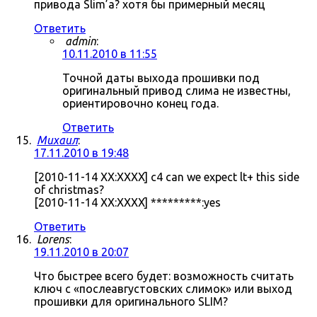
привода Slim’а? хотя бы примерный месяц
Ответить
admin
:
10.11.2010 в 11:55
Точной даты выхода прошивки под
оригинальный привод слима не известны,
ориентировочно конец года.
Ответить
Михаил
:
17.11.2010 в 19:48
[2010-11-14 XX:XXXX] c4 can we expect lt+ this side
of christmas?
[2010-11-14 XX:XXXX] *********:yes
Ответить
Lorens
:
19.11.2010 в 20:07
Что быстрее всего будет: возможность считать
ключ с «послеавгустовских слимок» или выход
прошивки для оригинального SLIM?