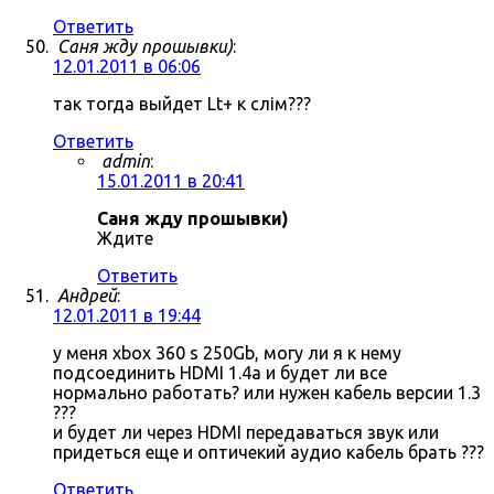
Ответить
Саня жду прошывки)
:
12.01.2011 в 06:06
так тогда выйдет Lt+ к слім???
Ответить
admin
:
15.01.2011 в 20:41
Саня жду прошывки)
Ждите
Ответить
Андрей
:
12.01.2011 в 19:44
у меня xbox 360 s 250Gb, могу ли я к нему
подсоединить HDMI 1.4a и будет ли все
нормально работать? или нужен кабель версии 1.3
???
и будет ли через HDMI передаваться звук или
придеться еще и оптичекий аудио кабель брать ???
Ответить