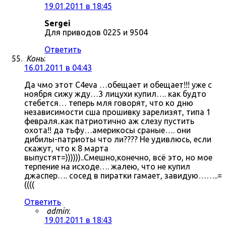
19.01.2011 в 18:45
Sergei
Для приводов 0225 и 9504
Ответить
Конь
:
16.01.2011 в 04:43
Да чмо этот C4eva …обещает и обещает!!! уже с
ноября сижу жду…3 лицухи купил…. как будто
стебется… теперь мля говорят, что ко дню
независимости сша прошивку зарелизят, типа 1
февраля..как патриотично аж слезу пустить
охота!! да тьфу…америкосы сраные…. они
дибилы-патриоты что ли???? Не удивлюсь, если
скажут, что к 8 марта
выпустят=))))))..Смешно,конечно, всё это, но мое
терпение на исходе…. жалею, что не купил
джаспер…. сосед в пиратки гамает, завидую……..=
((((
Ответить
admin
:
19.01.2011 в 18:43