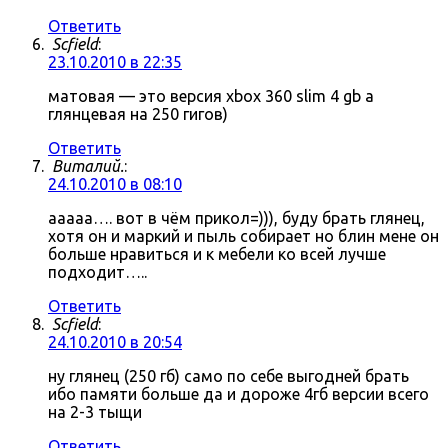
Ответить
Scfield
:
23.10.2010 в 22:35
матовая — это версия xbox 360 slim 4 gb а
глянцевая на 250 гигов)
Ответить
Виталий.
:
24.10.2010 в 08:10
ааааа…. вот в чём прикол=))), буду брать глянец,
хотя он и маркий и пыль собирает но блин мене он
больше нравиться и к мебели ко всей лучше
подходит…..
Ответить
Scfield
:
24.10.2010 в 20:54
ну глянец (250 гб) само по себе выгодней брать
ибо памяти больше да и дороже 4гб версии всего
на 2-3 тыщи
Ответить