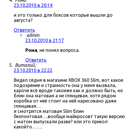
Рома
:
23.10.2010 в 20:14
и это только для боксов которые вышли до
августа?
Ответить
admin
:
23.10.2010 в 21:17
Рома
, не понял вопроса.
Ответить
Виталий.
:
23.10.2010 в 22:22
Видел сёдня в магазине XBOX 360 Slim, вот какое
подозрение и странность она у меня вызвала,
кароче всё вроде такоеже как и должно быть, но
блин она матовая а не глянцевая, хотя рядом
коробка от неё стоит на ней нарисовано даже
глянцевая…
и смотрится матовая Slim блин
безпонтовая….вообще майкросовт такую версию
с матом выпускали разве? или это прикол
какойто…….