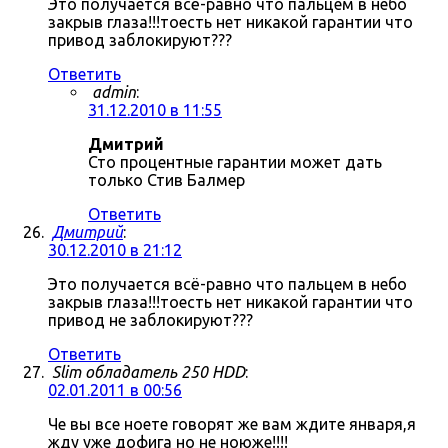
Это получается всё-равно что пальцем в небо
закрыв глаза!!!тоесть нет никакой гарантии что
привод заблокируют???
Ответить
admin
:
31.12.2010 в 11:55
Дмитрий
Сто процентные гарантии может дать
только Стив Балмер
Ответить
Дмитрий
:
30.12.2010 в 21:12
Это получается всё-равно что пальцем в небо
закрыв глаза!!!тоесть нет никакой гарантии что
привод не заблокируют???
Ответить
Slim обладатель 250 HDD
:
02.01.2011 в 00:56
Че вы все ноете говорят же вам ждите января,я
жду уже дофига но не ноюже!!!!