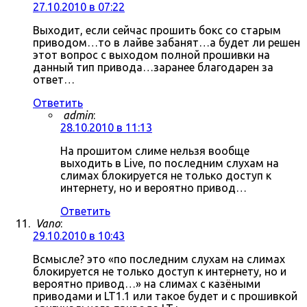
27.10.2010 в 07:22
Выходит, если сейчас прошить бокс со старым
приводом…то в лайве забанят…а будет ли решен
этот вопрос с выходом полной прошивки на
данный тип привода…заранее благодарен за
ответ…
Ответить
admin
:
28.10.2010 в 11:13
На прошитом слиме нельзя вообще
выходить в Live, по последним слухам на
слимах блокируется не только доступ к
интернету, но и вероятно привод…
Ответить
Vano
:
29.10.2010 в 10:43
Всмысле? это «по последним слухам на слимах
блокируется не только доступ к интернету, но и
вероятно привод…» на слимах с казёными
приводами и LT1.1 или такое будет и с прошивкой