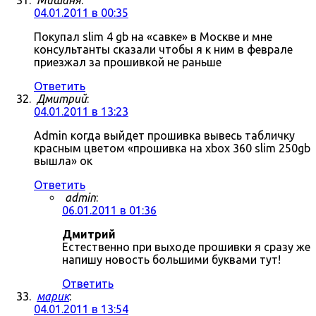
Мишаня
:
04.01.2011 в 00:35
Покупал slim 4 gb на «савке» в Москве и мне
консультанты сказали чтобы я к ним в феврале
приезжал за прошивкой не раньше
Ответить
Дмитрий
:
04.01.2011 в 13:23
Admin когда выйдет прошивка вывесь табличку
красным цветом «прошивка на xbox 360 slim 250gb
вышла» ок
Ответить
admin
:
06.01.2011 в 01:36
Дмитрий
Естественно при выходе прошивки я сразу же
напишу новость большими буквами тут!
Ответить
марик
:
04.01.2011 в 13:54