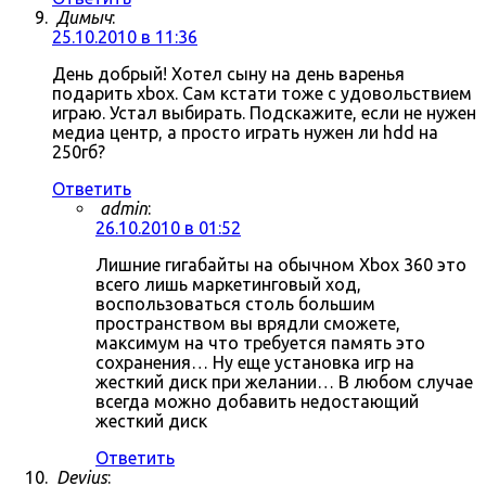
Димыч
:
25.10.2010 в 11:36
День добрый! Хотел сыну на день варенья
подарить xbox. Сам кстати тоже с удовольствием
играю. Устал выбирать. Подскажите, если не нужен
медиа центр, а просто играть нужен ли hdd на
250гб?
Ответить
admin
:
26.10.2010 в 01:52
Лишние гигабайты на обычном Xbox 360 это
всего лишь маркетинговый ход,
воспользоваться столь большим
пространством вы врядли сможете,
максимум на что требуется память это
сохранения… Ну еще установка игр на
жесткий диск при желании… В любом случае
всегда можно добавить недостающий
жесткий диск
Ответить
Devius
: