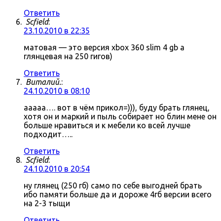
Ответить
Scfield
:
23.10.2010 в 22:35
матовая — это версия xbox 360 slim 4 gb а
глянцевая на 250 гигов)
Ответить
Виталий.
:
24.10.2010 в 08:10
ааааа…. вот в чём прикол=))), буду брать глянец,
хотя он и маркий и пыль собирает но блин мене он
больше нравиться и к мебели ко всей лучше
подходит…..
Ответить
Scfield
:
24.10.2010 в 20:54
ну глянец (250 гб) само по себе выгодней брать
ибо памяти больше да и дороже 4гб версии всего
на 2-3 тыщи
Ответить