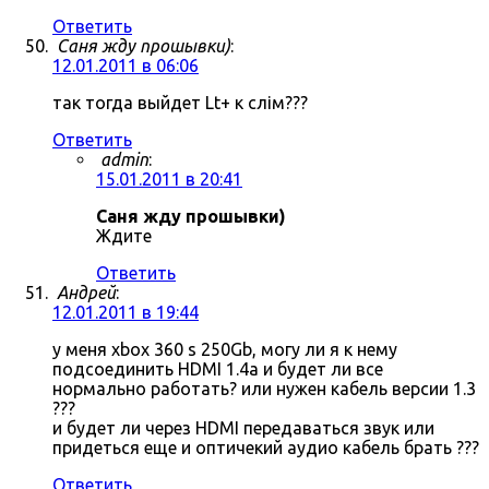
Ответить
Саня жду прошывки)
:
12.01.2011 в 06:06
так тогда выйдет Lt+ к слім???
Ответить
admin
:
15.01.2011 в 20:41
Саня жду прошывки)
Ждите
Ответить
Андрей
:
12.01.2011 в 19:44
у меня xbox 360 s 250Gb, могу ли я к нему
подсоединить HDMI 1.4a и будет ли все
нормально работать? или нужен кабель версии 1.3
???
и будет ли через HDMI передаваться звук или
придеться еще и оптичекий аудио кабель брать ???
Ответить