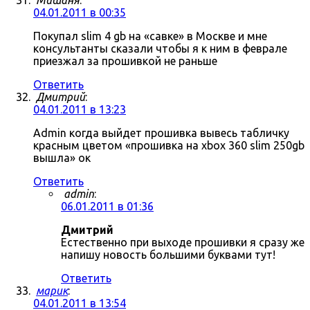
Мишаня
:
04.01.2011 в 00:35
Покупал slim 4 gb на «савке» в Москве и мне
консультанты сказали чтобы я к ним в феврале
приезжал за прошивкой не раньше
Ответить
Дмитрий
:
04.01.2011 в 13:23
Admin когда выйдет прошивка вывесь табличку
красным цветом «прошивка на xbox 360 slim 250gb
вышла» ок
Ответить
admin
:
06.01.2011 в 01:36
Дмитрий
Естественно при выходе прошивки я сразу же
напишу новость большими буквами тут!
Ответить
марик
:
04.01.2011 в 13:54