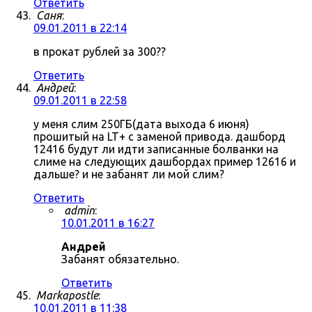
Ответить
Саня
:
09.01.2011 в 22:14
в прокат рублей за 300??
Ответить
Андрей
:
09.01.2011 в 22:58
у меня слим 250ГБ(дата выхода 6 июня)
прошитый на LT+ с заменой привода. дашборд
12416 будут ли идти записанные болванки на
слиме на следующих дашбордах пример 12616 и
дальше? и не забанят ли мой слим?
Ответить
admin
:
10.01.2011 в 16:27
Андрей
Забанят обязательно.
Ответить
Markapostle
:
10.01.2011 в 11:38