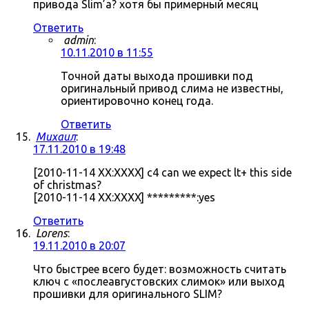
привода Slim’а? хотя бы примерный месяц
Ответить
admin
:
10.11.2010 в 11:55
Точной даты выхода прошивки под
оригинальный привод слима не известны,
ориентировочно конец года.
Ответить
Михаил
:
17.11.2010 в 19:48
[2010-11-14 XX:XXXX] c4 can we expect lt+ this side
of christmas?
[2010-11-14 XX:XXXX] *********:yes
Ответить
Lorens
:
19.11.2010 в 20:07
Что быстрее всего будет: возможность считать
ключ с «послеавгустовских слимок» или выход
прошивки для оригинального SLIM?