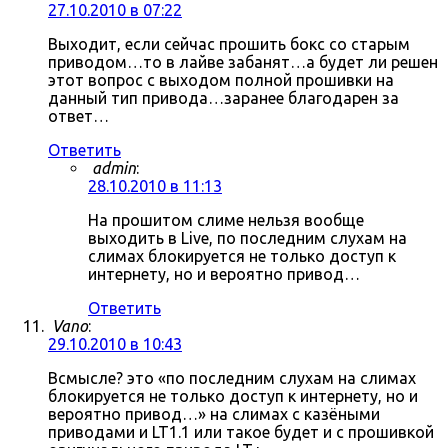
27.10.2010 в 07:22
Выходит, если сейчас прошить бокс со старым
приводом…то в лайве забанят…а будет ли решен
этот вопрос с выходом полной прошивки на
данный тип привода…заранее благодарен за
ответ…
Ответить
admin
:
28.10.2010 в 11:13
На прошитом слиме нельзя вообще
выходить в Live, по последним слухам на
слимах блокируется не только доступ к
интернету, но и вероятно привод…
Ответить
Vano
:
29.10.2010 в 10:43
Всмысле? это «по последним слухам на слимах
блокируется не только доступ к интернету, но и
вероятно привод…» на слимах с казёными
приводами и LT1.1 или такое будет и с прошивкой