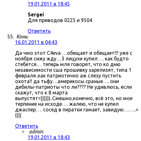
19.01.2011 в 18:45
Sergei
Для приводов 0225 и 9504
Ответить
Конь
:
16.01.2011 в 04:43
Да чмо этот C4eva …обещает и обещает!!! уже с
ноября сижу жду…3 лицухи купил…. как будто
стебется… теперь мля говорят, что ко дню
независимости сша прошивку зарелизят, типа 1
февраля..как патриотично аж слезу пустить
охота!! да тьфу…америкосы сраные…. они
дибилы-патриоты что ли???? Не удивлюсь, если
скажут, что к 8 марта
выпустят=))))))..Смешно,конечно, всё это, но мое
терпение на исходе…. жалею, что не купил
джаспер…. сосед в пиратки гамает, завидую……..=
((((
Ответить
admin
:
19.01.2011 в 18:43