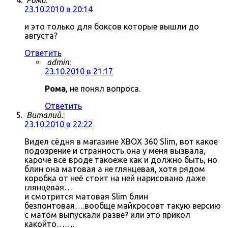
Рома
:
23.10.2010 в 20:14
и это только для боксов которые вышли до
августа?
Ответить
admin
:
23.10.2010 в 21:17
Рома
, не понял вопроса.
Ответить
Виталий.
:
23.10.2010 в 22:22
Видел сёдня в магазине XBOX 360 Slim, вот какое
подозрение и странность она у меня вызвала,
кароче всё вроде такоеже как и должно быть, но
блин она матовая а не глянцевая, хотя рядом
коробка от неё стоит на ней нарисовано даже
глянцевая…
и смотрится матовая Slim блин
безпонтовая….вообще майкросовт такую версию
с матом выпускали разве? или это прикол
какойто…….