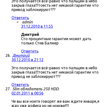
Это получается всё-равно что пальцем в небо
закрыв глаза!!!тоесть нет никакой гарантии что
привод заблокируют???
Ответить
admin
:
31.12.2010 в 11:55
Дмитрий
Сто процентные гарантии может дать
только Стив Балмер
Ответить
Дмитрий
:
30.12.2010 в 21:12
Это получается всё-равно что пальцем в небо
закрыв глаза!!!тоесть нет никакой гарантии что
привод не заблокируют???
Ответить
Slim обладатель 250 HDD
:
02.01.2011 в 00:56
Че вы все ноете говорят же вам ждите января,я
жду уже дофига но не ноюже!!!!