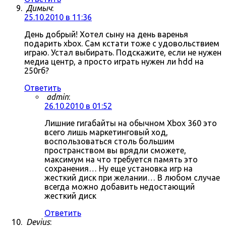
Димыч
:
25.10.2010 в 11:36
День добрый! Хотел сыну на день варенья
подарить xbox. Сам кстати тоже с удовольствием
играю. Устал выбирать. Подскажите, если не нужен
медиа центр, а просто играть нужен ли hdd на
250гб?
Ответить
admin
:
26.10.2010 в 01:52
Лишние гигабайты на обычном Xbox 360 это
всего лишь маркетинговый ход,
воспользоваться столь большим
пространством вы врядли сможете,
максимум на что требуется память это
сохранения… Ну еще установка игр на
жесткий диск при желании… В любом случае
всегда можно добавить недостающий
жесткий диск
Ответить
Devius
: