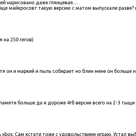
 ней нарисовано даже глянцевая…
бще майкросовт такую версию с матом выпускали разве?
я на 250 гигов)
хотя он и маркий и пыль собирает но блин мене он больше 
о памяти больше да и дороже 4гб версии всего на 2-3 тыщи
 xbox. Сам кстати тоже с удовольствием играю. Устал выб