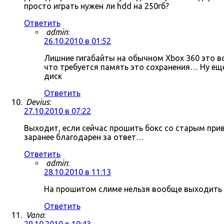
просто играть нужен ли hdd на 250гб?
Ответить
admin
:
26.10.2010 в 01:52
Лишние гигабайты на обычном Xbox 360 это в
что требуется память это сохранения… Ну ещ
диск
Ответить
Devius
:
27.10.2010 в 07:22
Выходит, если сейчас прошить бокс со старым пр
заранее благодарен за ответ…
Ответить
admin
:
28.10.2010 в 11:13
На прошитом слиме нельзя вообще выходить в 
Ответить
Vano
: