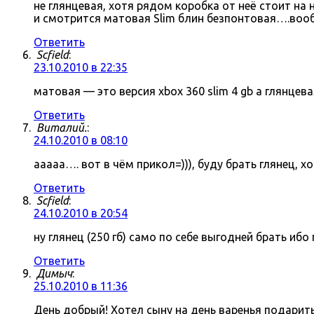
не глянцевая, хотя рядом коробка от неё стоит на
и смотрится матовая Slim блин безпонтовая….воо
Ответить
Scfield
:
23.10.2010 в 22:35
матовая — это версия xbox 360 slim 4 gb а глянцева
Ответить
Виталий.
:
24.10.2010 в 08:10
ааааа…. вот в чём прикол=))), буду брать глянец, 
Ответить
Scfield
:
24.10.2010 в 20:54
ну глянец (250 гб) само по себе выгодней брать иб
Ответить
Димыч
:
25.10.2010 в 11:36
День добрый! Хотел сыну на день варенья подарить