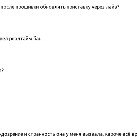
 после прошивки обновлять приставку через лайв?
 ввел реалтайм бан…
а?
одозрение и странность она у меня вызвала, кароче всё в