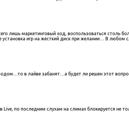
сего лишь маркетинговый ход, воспользоваться столь б
е установка игр на жесткий диск при желании… В любом
иводом…то в лайве забанят…а будет ли решен этот вопр
Live, по последним слухам на слимах блокируется не то