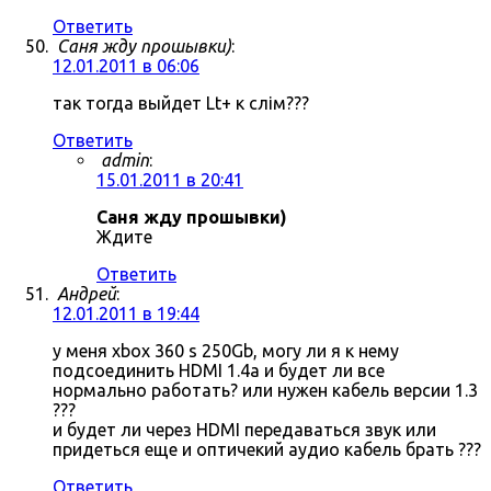
Ответить
Саня жду прошывки)
:
12.01.2011 в 06:06
так тогда выйдет Lt+ к слім???
Ответить
admin
:
15.01.2011 в 20:41
Саня жду прошывки)
Ждите
Ответить
Андрей
:
12.01.2011 в 19:44
у меня xbox 360 s 250Gb, могу ли я к нему
подсоединить HDMI 1.4a и будет ли все
нормально работать? или нужен кабель версии 1.3
???
и будет ли через HDMI передаваться звук или
придеться еще и оптичекий аудио кабель брать ???
Ответить