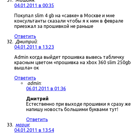
Мишаня
:
04.01.2011 в 00:35
Покупал slim 4 gb на «савке» в Москве и мне
консультанты сказали чтобы я к ним в феврале
приезжал за прошивкой не раньше
Ответить
Дмитрий
:
04.01.2011 в 13:23
Admin когда выйдет прошивка вывесь табличку
красным цветом «прошивка на xbox 360 slim 250gb
вышла» ок
Ответить
admin
:
06.01.2011 в 01:36
Дмитрий
Естественно при выходе прошивки я сразу же
напишу новость большими буквами тут!
Ответить
марик
:
04.01.2011 в 13:54