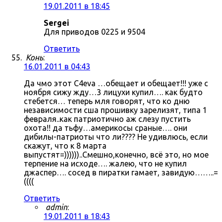
19.01.2011 в 18:45
Sergei
Для приводов 0225 и 9504
Ответить
Конь
:
16.01.2011 в 04:43
Да чмо этот C4eva …обещает и обещает!!! уже с
ноября сижу жду…3 лицухи купил…. как будто
стебется… теперь мля говорят, что ко дню
независимости сша прошивку зарелизят, типа 1
февраля..как патриотично аж слезу пустить
охота!! да тьфу…америкосы сраные…. они
дибилы-патриоты что ли???? Не удивлюсь, если
скажут, что к 8 марта
выпустят=))))))..Смешно,конечно, всё это, но мое
терпение на исходе…. жалею, что не купил
джаспер…. сосед в пиратки гамает, завидую……..=
((((
Ответить
admin
:
19.01.2011 в 18:43