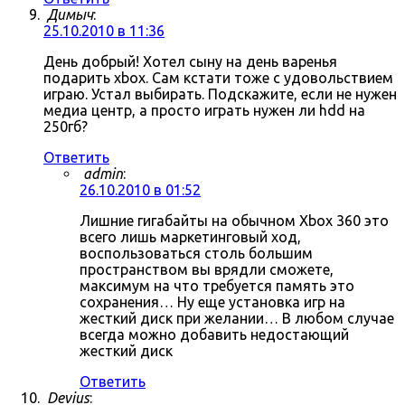
Димыч
:
25.10.2010 в 11:36
День добрый! Хотел сыну на день варенья
подарить xbox. Сам кстати тоже с удовольствием
играю. Устал выбирать. Подскажите, если не нужен
медиа центр, а просто играть нужен ли hdd на
250гб?
Ответить
admin
:
26.10.2010 в 01:52
Лишние гигабайты на обычном Xbox 360 это
всего лишь маркетинговый ход,
воспользоваться столь большим
пространством вы врядли сможете,
максимум на что требуется память это
сохранения… Ну еще установка игр на
жесткий диск при желании… В любом случае
всегда можно добавить недостающий
жесткий диск
Ответить
Devius
: