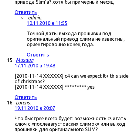
привода Slim’а? хотя бы примерный месяц
Ответить
admin
:
10.11.2010 в 11:55
Точной даты выхода прошивки под
оригинальный привод слима не известны,
ориентировочно конец года.
Ответить
Михаил
:
17.11.2010 в 19:48
[2010-11-14 XX:XXXX] c4 can we expect lt+ this side
of christmas?
[2010-11-14 XX:XXXX] *********:yes
Ответить
Lorens
:
19.11.2010 в 20:07
Что быстрее всего будет: возможность считать
ключ с «послеавгустовских слимок» или выход
прошивки для оригинального SLIM?