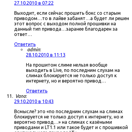
27.10.2010 в 07:22
Выходит, если сейчас прошить бокс со старым
приводом…то в лайве забанят…а будет ли решен
этот вопрос с выходом полной прошивки на
данный тип привода…заранее благодарен за
ответ…
Ответить
admin
:
28.10.2010 в 11:13
На прошитом слиме нельзя вообще
выходить в Live, по последним слухам на
слимах блокируется не только доступ к
интернету, но и вероятно привод…
Ответить
Vano
:
29.10.2010 в 10:43
Всмысле? это «по последним слухам на слимах
блокируется не только доступ к интернету, но и
вероятно привод…» на слимах с казёными
приводами и LT1.1 или такое будет и с прошивкой