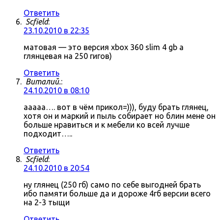
Ответить
Scfield
:
23.10.2010 в 22:35
матовая — это версия xbox 360 slim 4 gb а
глянцевая на 250 гигов)
Ответить
Виталий.
:
24.10.2010 в 08:10
ааааа…. вот в чём прикол=))), буду брать глянец,
хотя он и маркий и пыль собирает но блин мене он
больше нравиться и к мебели ко всей лучше
подходит…..
Ответить
Scfield
:
24.10.2010 в 20:54
ну глянец (250 гб) само по себе выгодней брать
ибо памяти больше да и дороже 4гб версии всего
на 2-3 тыщи
Ответить