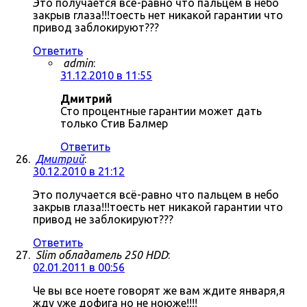
Это получается всё-равно что пальцем в небо
закрыв глаза!!!тоесть нет никакой гарантии что
привод заблокируют???
Ответить
admin
:
31.12.2010 в 11:55
Дмитрий
Сто процентные гарантии может дать
только Стив Балмер
Ответить
Дмитрий
:
30.12.2010 в 21:12
Это получается всё-равно что пальцем в небо
закрыв глаза!!!тоесть нет никакой гарантии что
привод не заблокируют???
Ответить
Slim обладатель 250 HDD
:
02.01.2011 в 00:56
Че вы все ноете говорят же вам ждите января,я
жду уже дофига но не ноюже!!!!