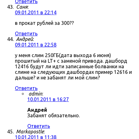
Ответить
Саня
:
09.01.2011 в 22:14
в прокат рублей за 300??
Ответить
Андрей
:
09.01.2011 в 22:58
у меня слим 250ГБ(дата выхода 6 июня)
прошитый на LT+ с заменой привода. дашборд
12416 будут ли идти записанные болванки на
слиме на следующих дашбордах пример 12616 и
дальше? и не забанят ли мой слим?
Ответить
admin
:
10.01.2011 в 16:27
Андрей
Забанят обязательно.
Ответить
Markapostle
:
10.01.2011 в 11:38