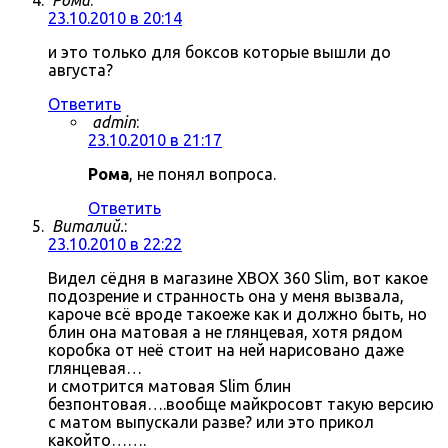
Рома
:
23.10.2010 в 20:14
и это только для боксов которые вышли до
августа?
Ответить
admin
:
23.10.2010 в 21:17
Рома
, не понял вопроса.
Ответить
Виталий.
:
23.10.2010 в 22:22
Видел сёдня в магазине XBOX 360 Slim, вот какое
подозрение и странность она у меня вызвала,
кароче всё вроде такоеже как и должно быть, но
блин она матовая а не глянцевая, хотя рядом
коробка от неё стоит на ней нарисовано даже
глянцевая…
и смотрится матовая Slim блин
безпонтовая….вообще майкросовт такую версию
с матом выпускали разве? или это прикол
какойто…….