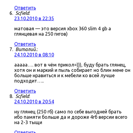
Ответить
Scfield
:
23.10.2010 в 22:35
матовая — это версия xbox 360 slim 4 gb а
глянцевая на 250 гигов)
Ответить
Виталий.
:
24.10.2010 в 08:10
ааааа…. вот в чём прикол=))), буду брать глянец,
хотя он и маркий и пыль собирает но блин мене он
больше нравиться и к мебели ко всей лучше
подходит…..
Ответить
Scfield
:
24.10.2010 в 20:54
ну глянец (250 гб) само по себе выгодней брать
ибо памяти больше да и дороже 4гб версии всего
на 2-3 тыщи
Ответить