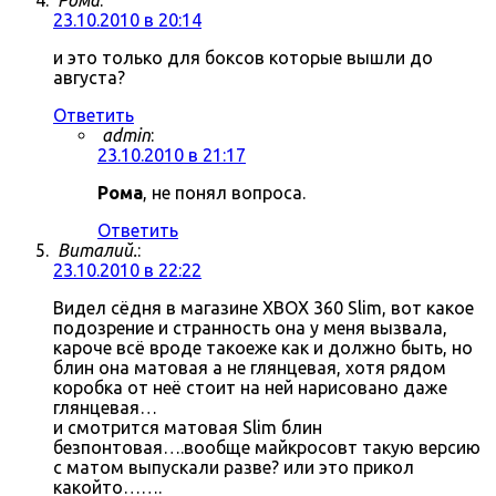
Рома
:
23.10.2010 в 20:14
и это только для боксов которые вышли до
августа?
Ответить
admin
:
23.10.2010 в 21:17
Рома
, не понял вопроса.
Ответить
Виталий.
:
23.10.2010 в 22:22
Видел сёдня в магазине XBOX 360 Slim, вот какое
подозрение и странность она у меня вызвала,
кароче всё вроде такоеже как и должно быть, но
блин она матовая а не глянцевая, хотя рядом
коробка от неё стоит на ней нарисовано даже
глянцевая…
и смотрится матовая Slim блин
безпонтовая….вообще майкросовт такую версию
с матом выпускали разве? или это прикол
какойто…….