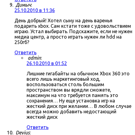
Димыч
:
25.10.2010 в 11:36
День добрый! Хотел сыну на день варенья
подарить xbox. Сам кстати тоже с удовольствием
играю. Устал выбирать. Подскажите, если не нужен
медиа центр, а просто играть нужен ли hdd на
250гб?
Ответить
admin
:
26.10.2010 в 01:52
Лишние гигабайты на обычном Xbox 360 это
всего лишь маркетинговый ход,
воспользоваться столь большим
пространством вы врядли сможете,
максимум на что требуется память это
сохранения… Ну еще установка игр на
жесткий диск при желании… В любом случае
всегда можно добавить недостающий
жесткий диск
Ответить
Devius
: