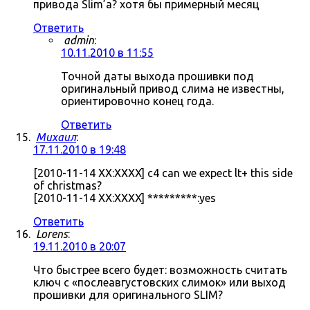
привода Slim’а? хотя бы примерный месяц
Ответить
admin
:
10.11.2010 в 11:55
Точной даты выхода прошивки под
оригинальный привод слима не известны,
ориентировочно конец года.
Ответить
Михаил
:
17.11.2010 в 19:48
[2010-11-14 XX:XXXX] c4 can we expect lt+ this side
of christmas?
[2010-11-14 XX:XXXX] *********:yes
Ответить
Lorens
:
19.11.2010 в 20:07
Что быстрее всего будет: возможность считать
ключ с «послеавгустовских слимок» или выход
прошивки для оригинального SLIM?