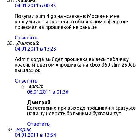
Мишаня
:
04.01.2011 в 00:35
Покупал slim 4 gb на «савке» в Москве и мне
консультанты сказали чтобы я к ним в феврале
приезжал за прошивкой не раньше
Ответить
Дмитрий
:
04.01.2011 в 13:23
Admin когда выйдет прошивка вывесь табличку
красным цветом «прошивка на xbox 360 slim 250gb
вышла» ок
Ответить
admin
:
06.01.2011 в 01:36
Дмитрий
Естественно при выходе прошивки я сразу же
напишу новость большими буквами тут!
Ответить
марик
:
04.01.2011 в 13:54