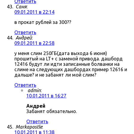
Ответить
Саня
:
09.01.2011 в 22:14
в прокат рублей за 300??
Ответить
Андрей
:
09.01.2011 в 22:58
у меня слим 250ГБ(дата выхода 6 июня)
прошитый на LT+ с заменой привода. дашборд
12416 будут ли идти записанные болванки на
слиме на следующих дашбордах пример 12616 и
дальше? и не забанят ли мой слим?
Ответить
admin
:
10.01.2011 в 16:27
Андрей
Забанят обязательно.
Ответить
Markapostle
:
10.01.2011 в 11:38