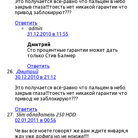
Это получается всё-равно что пальцем в небо
закрыв глаза!!!тоесть нет никакой гарантии что
привод заблокируют???
Ответить
admin
:
31.12.2010 в 11:55
Дмитрий
Сто процентные гарантии может дать
только Стив Балмер
Ответить
Дмитрий
:
30.12.2010 в 21:12
Это получается всё-равно что пальцем в небо
закрыв глаза!!!тоесть нет никакой гарантии что
привод не заблокируют???
Ответить
Slim обладатель 250 HDD
:
02.01.2011 в 00:56
Че вы все ноете говорят же вам ждите января,я
жду уже дофига но не ноюже!!!!