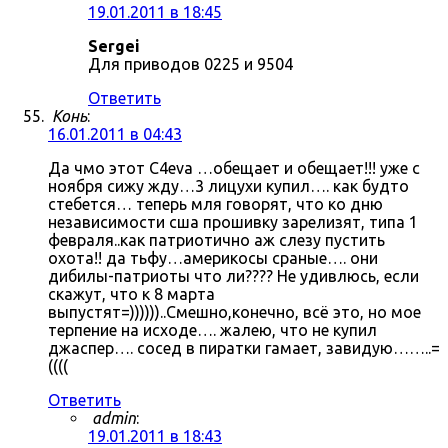
19.01.2011 в 18:45
Sergei
Для приводов 0225 и 9504
Ответить
Конь
:
16.01.2011 в 04:43
Да чмо этот C4eva …обещает и обещает!!! уже с
ноября сижу жду…3 лицухи купил…. как будто
стебется… теперь мля говорят, что ко дню
независимости сша прошивку зарелизят, типа 1
февраля..как патриотично аж слезу пустить
охота!! да тьфу…америкосы сраные…. они
дибилы-патриоты что ли???? Не удивлюсь, если
скажут, что к 8 марта
выпустят=))))))..Смешно,конечно, всё это, но мое
терпение на исходе…. жалею, что не купил
джаспер…. сосед в пиратки гамает, завидую……..=
((((
Ответить
admin
:
19.01.2011 в 18:43