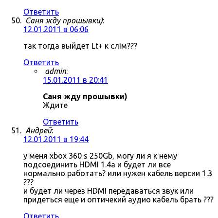
Ответить
Саня жду прошывки)
:
12.01.2011 в 06:06
так тогда выйдет Lt+ к слім???
Ответить
admin
:
15.01.2011 в 20:41
Саня жду прошывки)
Ждите
Ответить
Андрей
:
12.01.2011 в 19:44
у меня xbox 360 s 250Gb, могу ли я к нему
подсоединить HDMI 1.4a и будет ли все
нормально работать? или нужен кабель версии 1.3
???
и будет ли через HDMI передаваться звук или
придеться еще и оптичекий аудио кабель брать ???
Ответить