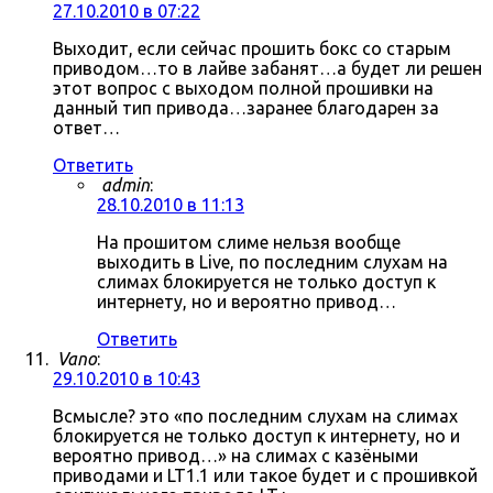
27.10.2010 в 07:22
Выходит, если сейчас прошить бокс со старым
приводом…то в лайве забанят…а будет ли решен
этот вопрос с выходом полной прошивки на
данный тип привода…заранее благодарен за
ответ…
Ответить
admin
:
28.10.2010 в 11:13
На прошитом слиме нельзя вообще
выходить в Live, по последним слухам на
слимах блокируется не только доступ к
интернету, но и вероятно привод…
Ответить
Vano
:
29.10.2010 в 10:43
Всмысле? это «по последним слухам на слимах
блокируется не только доступ к интернету, но и
вероятно привод…» на слимах с казёными
приводами и LT1.1 или такое будет и с прошивкой