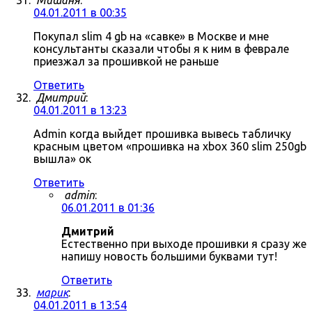
Мишаня
:
04.01.2011 в 00:35
Покупал slim 4 gb на «савке» в Москве и мне
консультанты сказали чтобы я к ним в феврале
приезжал за прошивкой не раньше
Ответить
Дмитрий
:
04.01.2011 в 13:23
Admin когда выйдет прошивка вывесь табличку
красным цветом «прошивка на xbox 360 slim 250gb
вышла» ок
Ответить
admin
:
06.01.2011 в 01:36
Дмитрий
Естественно при выходе прошивки я сразу же
напишу новость большими буквами тут!
Ответить
марик
:
04.01.2011 в 13:54