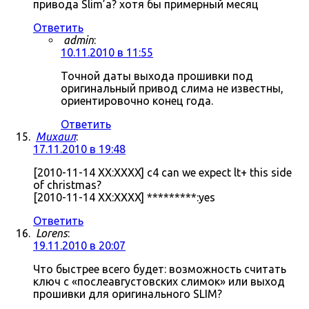
привода Slim’а? хотя бы примерный месяц
Ответить
admin
:
10.11.2010 в 11:55
Точной даты выхода прошивки под
оригинальный привод слима не известны,
ориентировочно конец года.
Ответить
Михаил
:
17.11.2010 в 19:48
[2010-11-14 XX:XXXX] c4 can we expect lt+ this side
of christmas?
[2010-11-14 XX:XXXX] *********:yes
Ответить
Lorens
:
19.11.2010 в 20:07
Что быстрее всего будет: возможность считать
ключ с «послеавгустовских слимок» или выход
прошивки для оригинального SLIM?