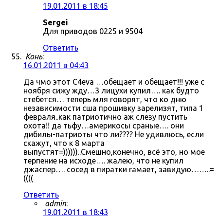
19.01.2011 в 18:45
Sergei
Для приводов 0225 и 9504
Ответить
Конь
:
16.01.2011 в 04:43
Да чмо этот C4eva …обещает и обещает!!! уже с
ноября сижу жду…3 лицухи купил…. как будто
стебется… теперь мля говорят, что ко дню
независимости сша прошивку зарелизят, типа 1
февраля..как патриотично аж слезу пустить
охота!! да тьфу…америкосы сраные…. они
дибилы-патриоты что ли???? Не удивлюсь, если
скажут, что к 8 марта
выпустят=))))))..Смешно,конечно, всё это, но мое
терпение на исходе…. жалею, что не купил
джаспер…. сосед в пиратки гамает, завидую……..=
((((
Ответить
admin
:
19.01.2011 в 18:43