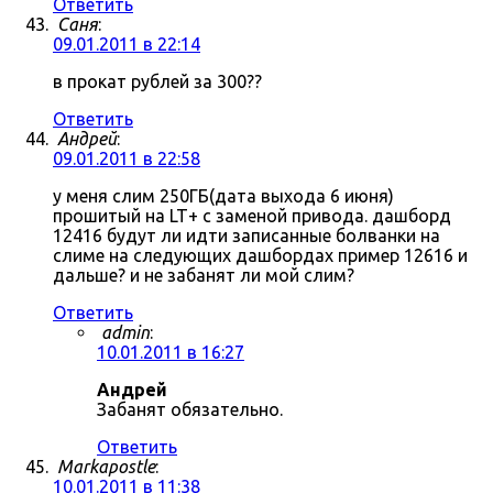
Ответить
Саня
:
09.01.2011 в 22:14
в прокат рублей за 300??
Ответить
Андрей
:
09.01.2011 в 22:58
у меня слим 250ГБ(дата выхода 6 июня)
прошитый на LT+ с заменой привода. дашборд
12416 будут ли идти записанные болванки на
слиме на следующих дашбордах пример 12616 и
дальше? и не забанят ли мой слим?
Ответить
admin
:
10.01.2011 в 16:27
Андрей
Забанят обязательно.
Ответить
Markapostle
:
10.01.2011 в 11:38