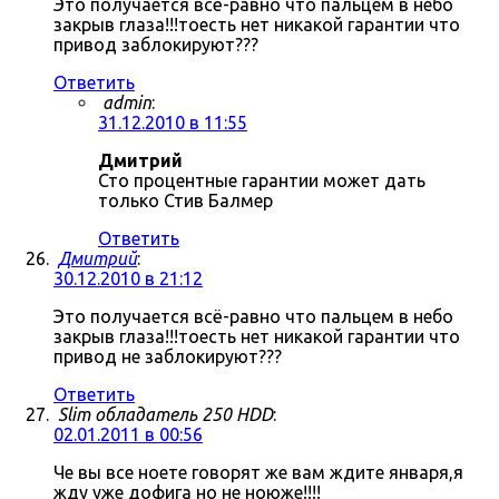
Это получается всё-равно что пальцем в небо
закрыв глаза!!!тоесть нет никакой гарантии что
привод заблокируют???
Ответить
admin
:
31.12.2010 в 11:55
Дмитрий
Сто процентные гарантии может дать
только Стив Балмер
Ответить
Дмитрий
:
30.12.2010 в 21:12
Это получается всё-равно что пальцем в небо
закрыв глаза!!!тоесть нет никакой гарантии что
привод не заблокируют???
Ответить
Slim обладатель 250 HDD
:
02.01.2011 в 00:56
Че вы все ноете говорят же вам ждите января,я
жду уже дофига но не ноюже!!!!