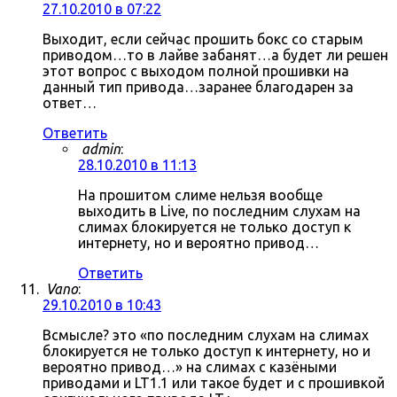
27.10.2010 в 07:22
Выходит, если сейчас прошить бокс со старым
приводом…то в лайве забанят…а будет ли решен
этот вопрос с выходом полной прошивки на
данный тип привода…заранее благодарен за
ответ…
Ответить
admin
:
28.10.2010 в 11:13
На прошитом слиме нельзя вообще
выходить в Live, по последним слухам на
слимах блокируется не только доступ к
интернету, но и вероятно привод…
Ответить
Vano
:
29.10.2010 в 10:43
Всмысле? это «по последним слухам на слимах
блокируется не только доступ к интернету, но и
вероятно привод…» на слимах с казёными
приводами и LT1.1 или такое будет и с прошивкой