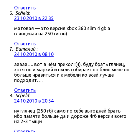
Ответить
Scfield
:
23.10.2010 в 22:35
матовая — это версия xbox 360 slim 4 gb а
глянцевая на 250 гигов)
Ответить
Виталий.
:
24.10.2010 в 08:10
ааааа…. вот в чём прикол=))), буду брать глянец,
хотя он и маркий и пыль собирает но блин мене он
больше нравиться и к мебели ко всей лучше
подходит…..
Ответить
Scfield
:
24.10.2010 в 20:54
ну глянец (250 гб) само по себе выгодней брать
ибо памяти больше да и дороже 4гб версии всего
на 2-3 тыщи
Ответить