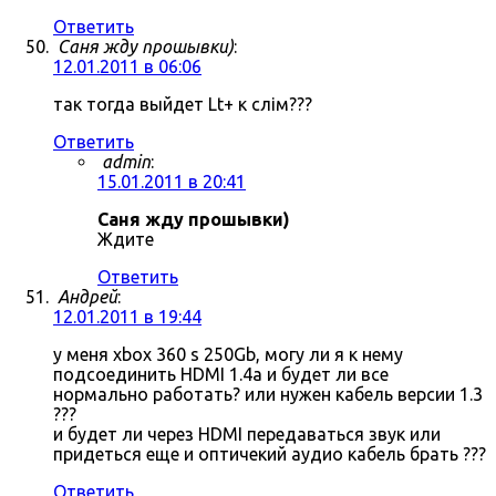
Ответить
Саня жду прошывки)
:
12.01.2011 в 06:06
так тогда выйдет Lt+ к слім???
Ответить
admin
:
15.01.2011 в 20:41
Саня жду прошывки)
Ждите
Ответить
Андрей
:
12.01.2011 в 19:44
у меня xbox 360 s 250Gb, могу ли я к нему
подсоединить HDMI 1.4a и будет ли все
нормально работать? или нужен кабель версии 1.3
???
и будет ли через HDMI передаваться звук или
придеться еще и оптичекий аудио кабель брать ???
Ответить