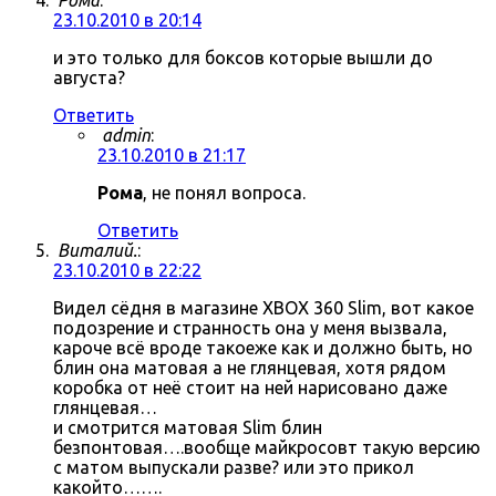
Рома
:
23.10.2010 в 20:14
и это только для боксов которые вышли до
августа?
Ответить
admin
:
23.10.2010 в 21:17
Рома
, не понял вопроса.
Ответить
Виталий.
:
23.10.2010 в 22:22
Видел сёдня в магазине XBOX 360 Slim, вот какое
подозрение и странность она у меня вызвала,
кароче всё вроде такоеже как и должно быть, но
блин она матовая а не глянцевая, хотя рядом
коробка от неё стоит на ней нарисовано даже
глянцевая…
и смотрится матовая Slim блин
безпонтовая….вообще майкросовт такую версию
с матом выпускали разве? или это прикол
какойто…….