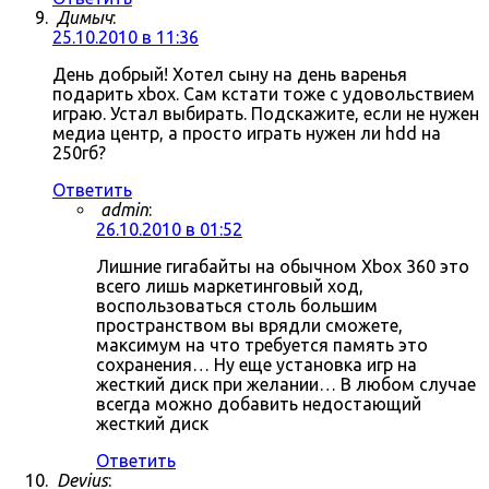
Димыч
:
25.10.2010 в 11:36
День добрый! Хотел сыну на день варенья
подарить xbox. Сам кстати тоже с удовольствием
играю. Устал выбирать. Подскажите, если не нужен
медиа центр, а просто играть нужен ли hdd на
250гб?
Ответить
admin
:
26.10.2010 в 01:52
Лишние гигабайты на обычном Xbox 360 это
всего лишь маркетинговый ход,
воспользоваться столь большим
пространством вы врядли сможете,
максимум на что требуется память это
сохранения… Ну еще установка игр на
жесткий диск при желании… В любом случае
всегда можно добавить недостающий
жесткий диск
Ответить
Devius
: