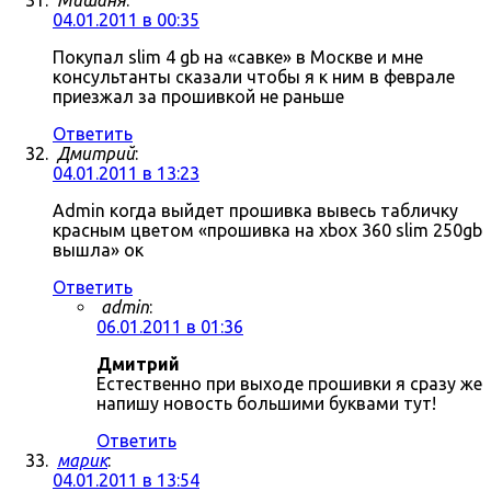
Мишаня
:
04.01.2011 в 00:35
Покупал slim 4 gb на «савке» в Москве и мне
консультанты сказали чтобы я к ним в феврале
приезжал за прошивкой не раньше
Ответить
Дмитрий
:
04.01.2011 в 13:23
Admin когда выйдет прошивка вывесь табличку
красным цветом «прошивка на xbox 360 slim 250gb
вышла» ок
Ответить
admin
:
06.01.2011 в 01:36
Дмитрий
Естественно при выходе прошивки я сразу же
напишу новость большими буквами тут!
Ответить
марик
:
04.01.2011 в 13:54