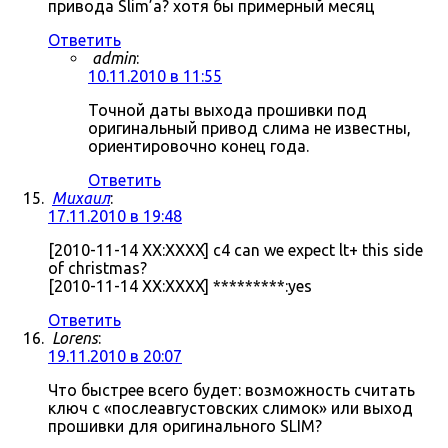
привода Slim’а? хотя бы примерный месяц
Ответить
admin
:
10.11.2010 в 11:55
Точной даты выхода прошивки под
оригинальный привод слима не известны,
ориентировочно конец года.
Ответить
Михаил
:
17.11.2010 в 19:48
[2010-11-14 XX:XXXX] c4 can we expect lt+ this side
of christmas?
[2010-11-14 XX:XXXX] *********:yes
Ответить
Lorens
:
19.11.2010 в 20:07
Что быстрее всего будет: возможность считать
ключ с «послеавгустовских слимок» или выход
прошивки для оригинального SLIM?