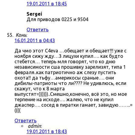
19.01.2011 в 18:45
Sergei
Для приводов 0225 и 9504
Ответить
Конь
:
16.01.2011 в 04:43
Да чмо этот C4eva …обещает и обещает!!! уже с
ноября сижу жду…3 лицухи купил…. как будто
стебется… теперь мля говорят, что ко дню
независимости сша прошивку зарелизят, типа 1
февраля..как патриотично аж слезу пустить
охота!! да тьфу…америкосы сраные…. они
дибилы-патриоты что ли???? Не удивлюсь, если
скажут, что к 8 марта
выпустят=))))))..Смешно,конечно, всё это, но мое
терпение на исходе…. жалею, что не купил
джаспер…. сосед в пиратки гамает, завидую……..=
((((
Ответить
admin
:
19.01.2011 в 18:43