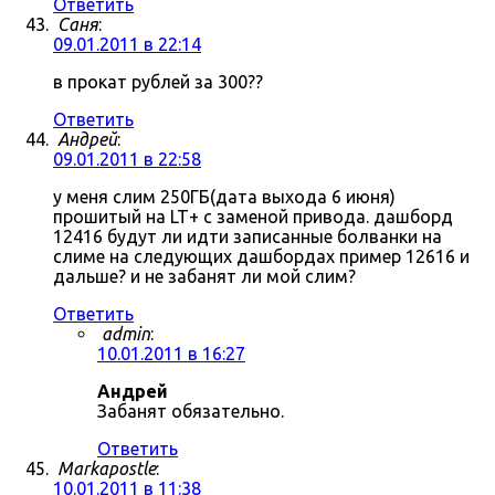
Ответить
Саня
:
09.01.2011 в 22:14
в прокат рублей за 300??
Ответить
Андрей
:
09.01.2011 в 22:58
у меня слим 250ГБ(дата выхода 6 июня)
прошитый на LT+ с заменой привода. дашборд
12416 будут ли идти записанные болванки на
слиме на следующих дашбордах пример 12616 и
дальше? и не забанят ли мой слим?
Ответить
admin
:
10.01.2011 в 16:27
Андрей
Забанят обязательно.
Ответить
Markapostle
:
10.01.2011 в 11:38