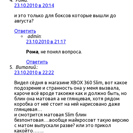
Рома
:
23.10.2010 в 20:14
и это только для боксов которые вышли до
августа?
Ответить
admin
:
23.10.2010 в 21:17
Рома
, не понял вопроса.
Ответить
Виталий.
:
23.10.2010 в 22:22
Видел сёдня в магазине XBOX 360 Slim, вот какое
подозрение и странность она у меня вызвала,
кароче всё вроде такоеже как и должно быть, но
блин она матовая а не глянцевая, хотя рядом
коробка от неё стоит на ней нарисовано даже
глянцевая…
и смотрится матовая Slim блин
безпонтовая….вообще майкросовт такую версию
с матом выпускали разве? или это прикол
какойто…….