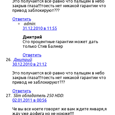
Это получается всё-равно что пальцем в небо
закрыв глаза!!!тоесть нет никакой гарантии что
привод заблокируют???
Ответить
admin
:
31.12.2010 в 11:55
Дмитрий
Сто процентные гарантии может дать
только Стив Балмер
Ответить
Дмитрий
:
30.12.2010 в 21:12
Это получается всё-равно что пальцем в небо
закрыв глаза!!!тоесть нет никакой гарантии что
привод не заблокируют???
Ответить
Slim обладатель 250 HDD
:
02.01.2011 в 00:56
Че вы все ноете говорят же вам ждите января,я
жду уже дофига но не ноюже!!!!