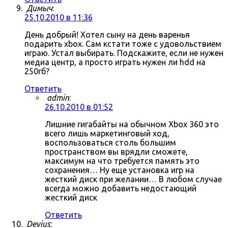
Димыч
:
25.10.2010 в 11:36
День добрый! Хотел сыну на день варенья
подарить xbox. Сам кстати тоже с удовольствием
играю. Устал выбирать. Подскажите, если не нужен
медиа центр, а просто играть нужен ли hdd на
250гб?
Ответить
admin
:
26.10.2010 в 01:52
Лишние гигабайты на обычном Xbox 360 это
всего лишь маркетинговый ход,
воспользоваться столь большим
пространством вы врядли сможете,
максимум на что требуется память это
сохранения… Ну еще установка игр на
жесткий диск при желании… В любом случае
всегда можно добавить недостающий
жесткий диск
Ответить
Devius
: