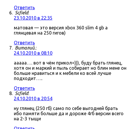
Ответить
Scfield
:
23.10.2010 в 22:35
матовая — это версия xbox 360 slim 4 gb а
глянцевая на 250 гигов)
Ответить
Виталий.
:
24.10.2010 в 08:10
ааааа…. вот в чём прикол=))), буду брать глянец,
хотя он и маркий и пыль собирает но блин мене он
больше нравиться и к мебели ко всей лучше
подходит…..
Ответить
Scfield
:
24.10.2010 в 20:54
ну глянец (250 гб) само по себе выгодней брать
ибо памяти больше да и дороже 4гб версии всего
на 2-3 тыщи
Ответить