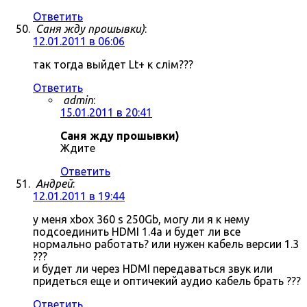
Ответить
Саня жду прошывки)
:
12.01.2011 в 06:06
так тогда выйдет Lt+ к слім???
Ответить
admin
:
15.01.2011 в 20:41
Саня жду прошывки)
Ждите
Ответить
Андрей
:
12.01.2011 в 19:44
у меня xbox 360 s 250Gb, могу ли я к нему
подсоединить HDMI 1.4a и будет ли все
нормально работать? или нужен кабель версии 1.3
???
и будет ли через HDMI передаваться звук или
придеться еще и оптичекий аудио кабель брать ???
Ответить