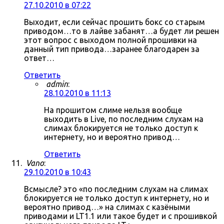
27.10.2010 в 07:22
Выходит, если сейчас прошить бокс со старым
приводом…то в лайве забанят…а будет ли решен
этот вопрос с выходом полной прошивки на
данный тип привода…заранее благодарен за
ответ…
Ответить
admin
:
28.10.2010 в 11:13
На прошитом слиме нельзя вообще
выходить в Live, по последним слухам на
слимах блокируется не только доступ к
интернету, но и вероятно привод…
Ответить
Vano
:
29.10.2010 в 10:43
Всмысле? это «по последним слухам на слимах
блокируется не только доступ к интернету, но и
вероятно привод…» на слимах с казёными
приводами и LT1.1 или такое будет и с прошивкой