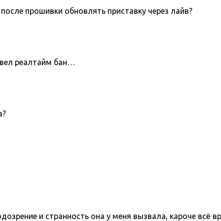
 после прошивки обновлять приставку через лайв?
 ввел реалтайм бан…
а?
одозрение и странность она у меня вызвала, кароче всё в