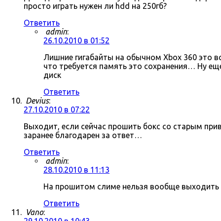
просто играть нужен ли hdd на 250гб?
Ответить
admin
:
26.10.2010 в 01:52
Лишние гигабайты на обычном Xbox 360 это в
что требуется память это сохранения… Ну ещ
диск
Ответить
Devius
:
27.10.2010 в 07:22
Выходит, если сейчас прошить бокс со старым пр
заранее благодарен за ответ…
Ответить
admin
:
28.10.2010 в 11:13
На прошитом слиме нельзя вообще выходить в 
Ответить
Vano
: