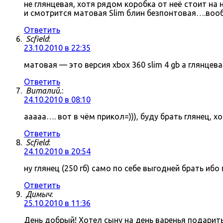
не глянцевая, хотя рядом коробка от неё стоит на
и смотрится матовая Slim блин безпонтовая….воо
Ответить
Scfield
:
23.10.2010 в 22:35
матовая — это версия xbox 360 slim 4 gb а глянцева
Ответить
Виталий.
:
24.10.2010 в 08:10
ааааа…. вот в чём прикол=))), буду брать глянец, 
Ответить
Scfield
:
24.10.2010 в 20:54
ну глянец (250 гб) само по себе выгодней брать иб
Ответить
Димыч
:
25.10.2010 в 11:36
День добрый! Хотел сыну на день варенья подарить