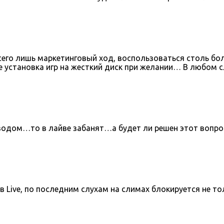
сего лишь маркетинговый ход, воспользоваться столь б
е установка игр на жесткий диск при желании… В любом
иводом…то в лайве забанят…а будет ли решен этот вопр
Live, по последним слухам на слимах блокируется не то