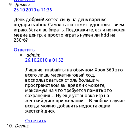
Димыч
:
25.10.2010 в 11:36
День добрый! Хотел сыну на день варенья
подарить xbox. Сам кстати тоже с удовольствием
играю. Устал выбирать. Подскажите, если не нужен
медиа центр, а просто играть нужен ли hdd на
250гб?
Ответить
admin
:
26.10.2010 в 01:52
Лишние гигабайты на обычном Xbox 360 это
всего лишь маркетинговый ход,
воспользоваться столь большим
пространством вы врядли сможете,
максимум на что требуется память это
сохранения… Ну еще установка игр на
жесткий диск при желании… В любом случае
всегда можно добавить недостающий
жесткий диск
Ответить
Devius
: