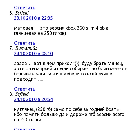
Ответить
Scfield
:
23.10.2010 в 22:35
матовая — это версия xbox 360 slim 4 gb а
глянцевая на 250 гигов)
Ответить
Виталий.
:
24.10.2010 в 08:10
ааааа…. вот в чём прикол=))), буду брать глянец,
хотя он и маркий и пыль собирает но блин мене он
больше нравиться и к мебели ко всей лучше
подходит…..
Ответить
Scfield
:
24.10.2010 в 20:54
ну глянец (250 гб) само по себе выгодней брать
ибо памяти больше да и дороже 4гб версии всего
на 2-3 тыщи
Ответить