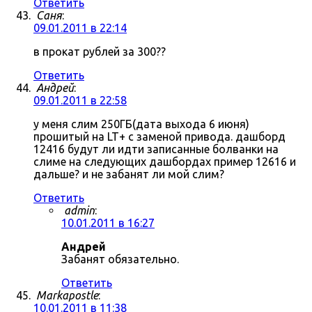
Ответить
Саня
:
09.01.2011 в 22:14
в прокат рублей за 300??
Ответить
Андрей
:
09.01.2011 в 22:58
у меня слим 250ГБ(дата выхода 6 июня)
прошитый на LT+ с заменой привода. дашборд
12416 будут ли идти записанные болванки на
слиме на следующих дашбордах пример 12616 и
дальше? и не забанят ли мой слим?
Ответить
admin
:
10.01.2011 в 16:27
Андрей
Забанят обязательно.
Ответить
Markapostle
:
10.01.2011 в 11:38