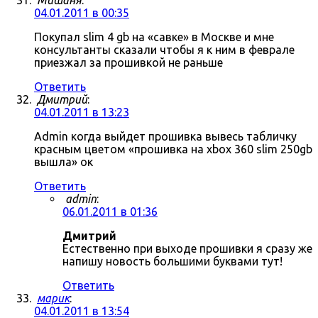
Мишаня
:
04.01.2011 в 00:35
Покупал slim 4 gb на «савке» в Москве и мне
консультанты сказали чтобы я к ним в феврале
приезжал за прошивкой не раньше
Ответить
Дмитрий
:
04.01.2011 в 13:23
Admin когда выйдет прошивка вывесь табличку
красным цветом «прошивка на xbox 360 slim 250gb
вышла» ок
Ответить
admin
:
06.01.2011 в 01:36
Дмитрий
Естественно при выходе прошивки я сразу же
напишу новость большими буквами тут!
Ответить
марик
:
04.01.2011 в 13:54