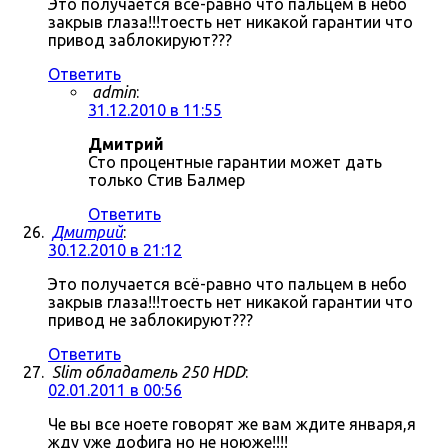
Это получается всё-равно что пальцем в небо
закрыв глаза!!!тоесть нет никакой гарантии что
привод заблокируют???
Ответить
admin
:
31.12.2010 в 11:55
Дмитрий
Сто процентные гарантии может дать
только Стив Балмер
Ответить
Дмитрий
:
30.12.2010 в 21:12
Это получается всё-равно что пальцем в небо
закрыв глаза!!!тоесть нет никакой гарантии что
привод не заблокируют???
Ответить
Slim обладатель 250 HDD
:
02.01.2011 в 00:56
Че вы все ноете говорят же вам ждите января,я
жду уже дофига но не ноюже!!!!