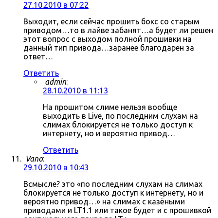
27.10.2010 в 07:22
Выходит, если сейчас прошить бокс со старым
приводом…то в лайве забанят…а будет ли решен
этот вопрос с выходом полной прошивки на
данный тип привода…заранее благодарен за
ответ…
Ответить
admin
:
28.10.2010 в 11:13
На прошитом слиме нельзя вообще
выходить в Live, по последним слухам на
слимах блокируется не только доступ к
интернету, но и вероятно привод…
Ответить
Vano
:
29.10.2010 в 10:43
Всмысле? это «по последним слухам на слимах
блокируется не только доступ к интернету, но и
вероятно привод…» на слимах с казёными
приводами и LT1.1 или такое будет и с прошивкой