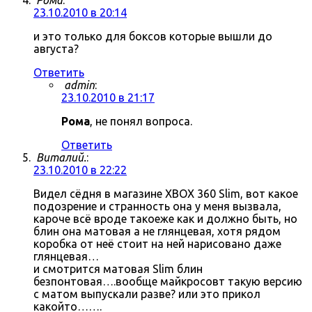
Рома
:
23.10.2010 в 20:14
и это только для боксов которые вышли до
августа?
Ответить
admin
:
23.10.2010 в 21:17
Рома
, не понял вопроса.
Ответить
Виталий.
:
23.10.2010 в 22:22
Видел сёдня в магазине XBOX 360 Slim, вот какое
подозрение и странность она у меня вызвала,
кароче всё вроде такоеже как и должно быть, но
блин она матовая а не глянцевая, хотя рядом
коробка от неё стоит на ней нарисовано даже
глянцевая…
и смотрится матовая Slim блин
безпонтовая….вообще майкросовт такую версию
с матом выпускали разве? или это прикол
какойто…….