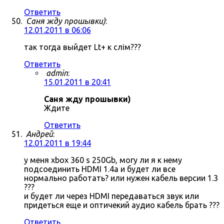
Ответить
Саня жду прошывки)
:
12.01.2011 в 06:06
так тогда выйдет Lt+ к слім???
Ответить
admin
:
15.01.2011 в 20:41
Саня жду прошывки)
Ждите
Ответить
Андрей
:
12.01.2011 в 19:44
у меня xbox 360 s 250Gb, могу ли я к нему
подсоединить HDMI 1.4a и будет ли все
нормально работать? или нужен кабель версии 1.3
???
и будет ли через HDMI передаваться звук или
придеться еще и оптичекий аудио кабель брать ???
Ответить