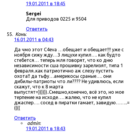
19.01.2011 в 18:45
Sergei
Для приводов 0225 и 9504
Ответить
Конь
:
16.01.2011 в 04:43
Да чмо этот C4eva …обещает и обещает!!! уже с
ноября сижу жду…3 лицухи купил…. как будто
стебется… теперь мля говорят, что ко дню
независимости сша прошивку зарелизят, типа 1
февраля..как патриотично аж слезу пустить
охота!! да тьфу…америкосы сраные…. они
дибилы-патриоты что ли???? Не удивлюсь, если
скажут, что к 8 марта
выпустят=))))))..Смешно,конечно, всё это, но мое
терпение на исходе…. жалею, что не купил
джаспер…. сосед в пиратки гамает, завидую……..=
((((
Ответить
admin
:
19.01.2011 в 18:43