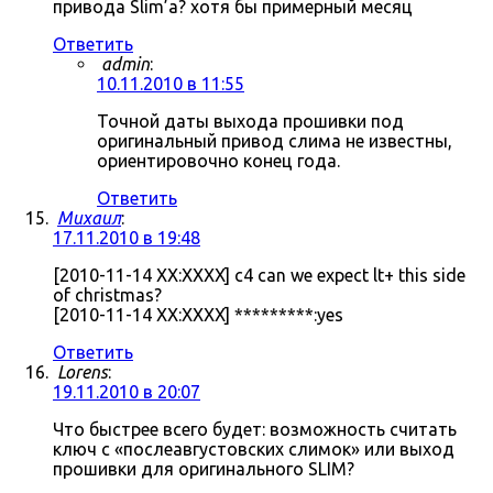
привода Slim’а? хотя бы примерный месяц
Ответить
admin
:
10.11.2010 в 11:55
Точной даты выхода прошивки под
оригинальный привод слима не известны,
ориентировочно конец года.
Ответить
Михаил
:
17.11.2010 в 19:48
[2010-11-14 XX:XXXX] c4 can we expect lt+ this side
of christmas?
[2010-11-14 XX:XXXX] *********:yes
Ответить
Lorens
:
19.11.2010 в 20:07
Что быстрее всего будет: возможность считать
ключ с «послеавгустовских слимок» или выход
прошивки для оригинального SLIM?