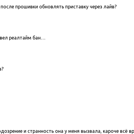
 после прошивки обновлять приставку через лайв?
 ввел реалтайм бан…
а?
одозрение и странность она у меня вызвала, кароче всё в