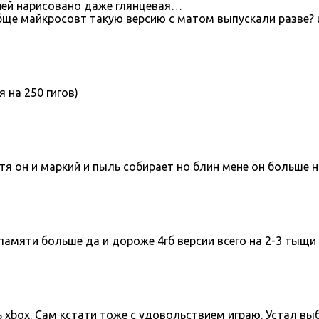
 ней нарисовано даже глянцевая…
бще майкросовт такую версию с матом выпускали разве?
я на 250 гигов)
хотя он и маркий и пыль собирает но блин мене он больше 
о памяти больше да и дороже 4гб версии всего на 2-3 тыщи
 xbox. Сам кстати тоже с удовольствием играю. Устал выб