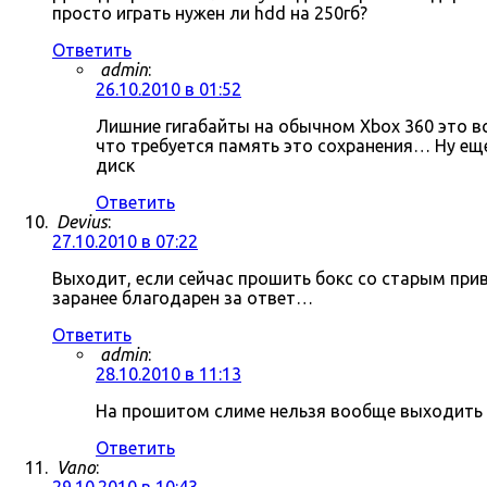
просто играть нужен ли hdd на 250гб?
Ответить
admin
:
26.10.2010 в 01:52
Лишние гигабайты на обычном Xbox 360 это в
что требуется память это сохранения… Ну ещ
диск
Ответить
Devius
:
27.10.2010 в 07:22
Выходит, если сейчас прошить бокс со старым пр
заранее благодарен за ответ…
Ответить
admin
:
28.10.2010 в 11:13
На прошитом слиме нельзя вообще выходить в 
Ответить
Vano
: