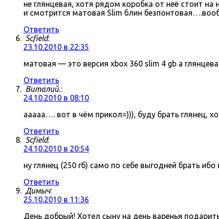
не глянцевая, хотя рядом коробка от неё стоит на
и смотрится матовая Slim блин безпонтовая….воо
Ответить
Scfield
:
23.10.2010 в 22:35
матовая — это версия xbox 360 slim 4 gb а глянцева
Ответить
Виталий.
:
24.10.2010 в 08:10
ааааа…. вот в чём прикол=))), буду брать глянец, 
Ответить
Scfield
:
24.10.2010 в 20:54
ну глянец (250 гб) само по себе выгодней брать иб
Ответить
Димыч
:
25.10.2010 в 11:36
День добрый! Хотел сыну на день варенья подарить