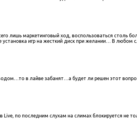
сего лишь маркетинговый ход, воспользоваться столь б
е установка игр на жесткий диск при желании… В любом
иводом…то в лайве забанят…а будет ли решен этот вопр
Live, по последним слухам на слимах блокируется не то