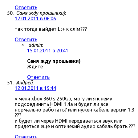
Ответить
Саня жду прошывки)
:
12.01.2011 в 06:06
так тогда выйдет Lt+ к слім???
Ответить
admin
:
15.01.2011 в 20:41
Саня жду прошывки)
Ждите
Ответить
Андрей
:
12.01.2011 в 19:44
у меня xbox 360 s 250Gb, могу ли я к нему
подсоединить HDMI 1.4a и будет ли все
нормально работать? или нужен кабель версии 1.3
???
и будет ли через HDMI передаваться звук или
придеться еще и оптичекий аудио кабель брать ???
Ответить