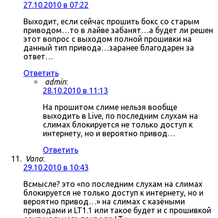
27.10.2010 в 07:22
Выходит, если сейчас прошить бокс со старым
приводом…то в лайве забанят…а будет ли решен
этот вопрос с выходом полной прошивки на
данный тип привода…заранее благодарен за
ответ…
Ответить
admin
:
28.10.2010 в 11:13
На прошитом слиме нельзя вообще
выходить в Live, по последним слухам на
слимах блокируется не только доступ к
интернету, но и вероятно привод…
Ответить
Vano
:
29.10.2010 в 10:43
Всмысле? это «по последним слухам на слимах
блокируется не только доступ к интернету, но и
вероятно привод…» на слимах с казёными
приводами и LT1.1 или такое будет и с прошивкой