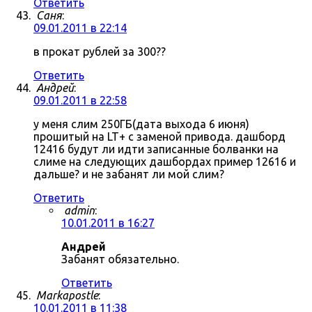
Ответить
Саня
:
09.01.2011 в 22:14
в прокат рублей за 300??
Ответить
Андрей
:
09.01.2011 в 22:58
у меня слим 250ГБ(дата выхода 6 июня)
прошитый на LT+ с заменой привода. дашборд
12416 будут ли идти записанные болванки на
слиме на следующих дашбордах пример 12616 и
дальше? и не забанят ли мой слим?
Ответить
admin
:
10.01.2011 в 16:27
Андрей
Забанят обязательно.
Ответить
Markapostle
:
10.01.2011 в 11:38