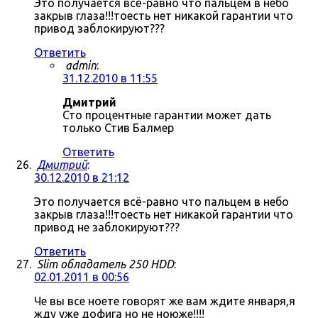
Это получается всё-равно что пальцем в небо
закрыв глаза!!!тоесть нет никакой гарантии что
привод заблокируют???
Ответить
admin
:
31.12.2010 в 11:55
Дмитрий
Сто процентные гарантии может дать
только Стив Балмер
Ответить
Дмитрий
:
30.12.2010 в 21:12
Это получается всё-равно что пальцем в небо
закрыв глаза!!!тоесть нет никакой гарантии что
привод не заблокируют???
Ответить
Slim обладатель 250 HDD
:
02.01.2011 в 00:56
Че вы все ноете говорят же вам ждите января,я
жду уже дофига но не ноюже!!!!