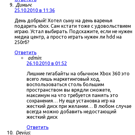
Димыч
:
25.10.2010 в 11:36
День добрый! Хотел сыну на день варенья
подарить xbox. Сам кстати тоже с удовольствием
играю. Устал выбирать. Подскажите, если не нужен
медиа центр, а просто играть нужен ли hdd на
250гб?
Ответить
admin
:
26.10.2010 в 01:52
Лишние гигабайты на обычном Xbox 360 это
всего лишь маркетинговый ход,
воспользоваться столь большим
пространством вы врядли сможете,
максимум на что требуется память это
сохранения… Ну еще установка игр на
жесткий диск при желании… В любом случае
всегда можно добавить недостающий
жесткий диск
Ответить
Devius
: