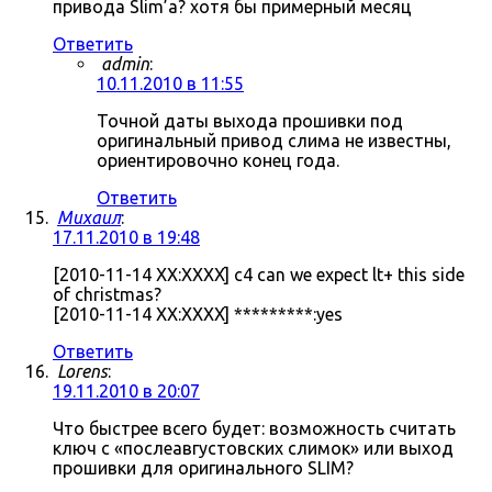
привода Slim’а? хотя бы примерный месяц
Ответить
admin
:
10.11.2010 в 11:55
Точной даты выхода прошивки под
оригинальный привод слима не известны,
ориентировочно конец года.
Ответить
Михаил
:
17.11.2010 в 19:48
[2010-11-14 XX:XXXX] c4 can we expect lt+ this side
of christmas?
[2010-11-14 XX:XXXX] *********:yes
Ответить
Lorens
:
19.11.2010 в 20:07
Что быстрее всего будет: возможность считать
ключ с «послеавгустовских слимок» или выход
прошивки для оригинального SLIM?