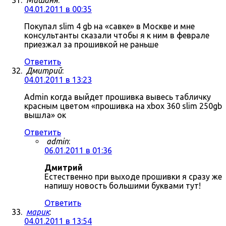
Мишаня
:
04.01.2011 в 00:35
Покупал slim 4 gb на «савке» в Москве и мне
консультанты сказали чтобы я к ним в феврале
приезжал за прошивкой не раньше
Ответить
Дмитрий
:
04.01.2011 в 13:23
Admin когда выйдет прошивка вывесь табличку
красным цветом «прошивка на xbox 360 slim 250gb
вышла» ок
Ответить
admin
:
06.01.2011 в 01:36
Дмитрий
Естественно при выходе прошивки я сразу же
напишу новость большими буквами тут!
Ответить
марик
:
04.01.2011 в 13:54