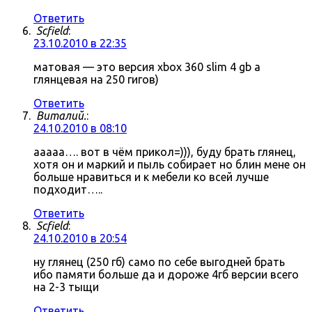
Ответить
Scfield
:
23.10.2010 в 22:35
матовая — это версия xbox 360 slim 4 gb а
глянцевая на 250 гигов)
Ответить
Виталий.
:
24.10.2010 в 08:10
ааааа…. вот в чём прикол=))), буду брать глянец,
хотя он и маркий и пыль собирает но блин мене он
больше нравиться и к мебели ко всей лучше
подходит…..
Ответить
Scfield
:
24.10.2010 в 20:54
ну глянец (250 гб) само по себе выгодней брать
ибо памяти больше да и дороже 4гб версии всего
на 2-3 тыщи
Ответить