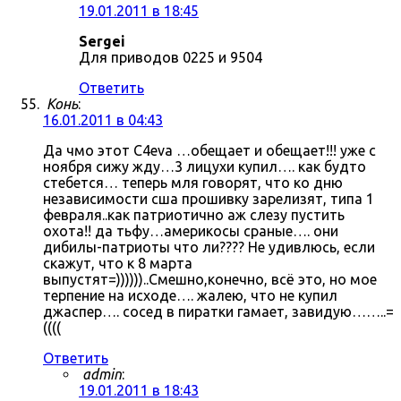
19.01.2011 в 18:45
Sergei
Для приводов 0225 и 9504
Ответить
Конь
:
16.01.2011 в 04:43
Да чмо этот C4eva …обещает и обещает!!! уже с
ноября сижу жду…3 лицухи купил…. как будто
стебется… теперь мля говорят, что ко дню
независимости сша прошивку зарелизят, типа 1
февраля..как патриотично аж слезу пустить
охота!! да тьфу…америкосы сраные…. они
дибилы-патриоты что ли???? Не удивлюсь, если
скажут, что к 8 марта
выпустят=))))))..Смешно,конечно, всё это, но мое
терпение на исходе…. жалею, что не купил
джаспер…. сосед в пиратки гамает, завидую……..=
((((
Ответить
admin
:
19.01.2011 в 18:43