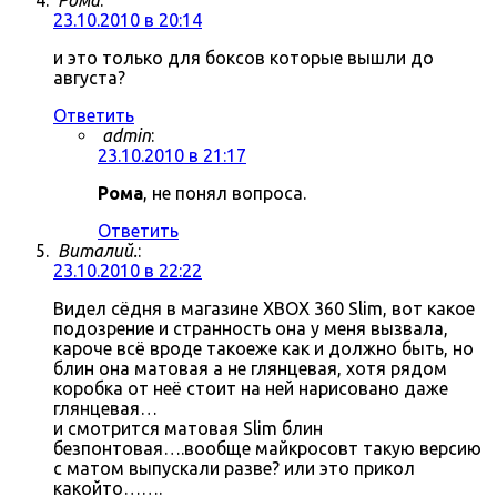
Рома
:
23.10.2010 в 20:14
и это только для боксов которые вышли до
августа?
Ответить
admin
:
23.10.2010 в 21:17
Рома
, не понял вопроса.
Ответить
Виталий.
:
23.10.2010 в 22:22
Видел сёдня в магазине XBOX 360 Slim, вот какое
подозрение и странность она у меня вызвала,
кароче всё вроде такоеже как и должно быть, но
блин она матовая а не глянцевая, хотя рядом
коробка от неё стоит на ней нарисовано даже
глянцевая…
и смотрится матовая Slim блин
безпонтовая….вообще майкросовт такую версию
с матом выпускали разве? или это прикол
какойто…….