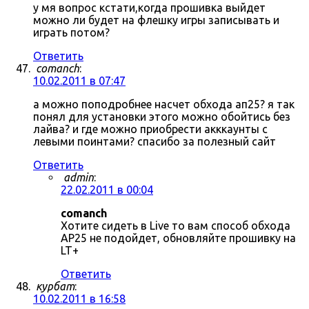
у мя вопрос кстати,когда прошивка выйдет
можно ли будет на флешку игры записывать и
играть потом?
Ответить
comanch
:
10.02.2011 в 07:47
а можно поподробнее насчет обхода ап25? я так
понял для установки этого можно обойтись без
лайва? и где можно приобрести акккаунты с
левыми поинтами? спасибо за полезный сайт
Ответить
admin
:
22.02.2011 в 00:04
comanch
Хотите сидеть в Live то вам способ обхода
AP25 не подойдет, обновляйте прошивку на
LT+
Ответить
курбат
:
10.02.2011 в 16:58