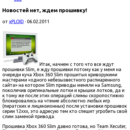
Новостей нет, ждем прошивку!
от
xPLOID
· 06.02.2011
Итак, начнем с того что все ждут
прошивки Slim, я жду прошивки потому как у меня на
очереди куча Xbox 360 Slim прошитых криворукими
мастерами «одного небезызвестного распиаренного
сайта» на котором Slim приводы меняли на Samsung,
поколечив оригинальные лотки и крышки лотков, да и
к тому же после этих операций слимы скоропостижно
блокировались на чтение абсолютно любых игр
(пиратских и лицензионных) после установки прошивок
серии 12ххх, это адресую тем кто спешит угробить свой
слим заменой привода.
Прошивка Xbox 360 Slim давно готова, но Team Xecuter,