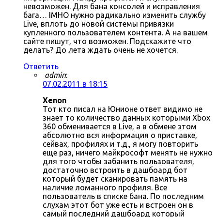
невозможен. Для бана консолей и исправления
бага… IMHO нужно радикально изменить службу
Live, вплоть до новой системы привязки
купленного пользователем контента. А на вашем
сайте пишут, что возможен. Подскажите что
делать? До лета ждать очень не хочется.
Ответить
admin
:
07.02.2011 в 18:15
Xenon
Тот кто писал на Юнионе ответ видимо не
знает то количество данных которыми Xbox
360 обменивается в Live, а в обмене этом
абсолютно вся информация о приставке,
сейвах, профилях и т.д., я могу повторить
еще раз, ничего майкрософт менять не нужно
для того чтобы забанить пользователя,
достаточно встроить в дашбоард бот
который будет сканировать память на
наличие ломанного профиля. Все
пользователь в списке бана. По последним
слухам этот бот уже есть и встроен он в
самый последний дашбоард который