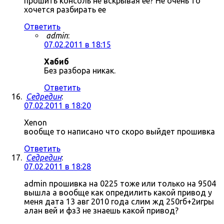
прошить консоль не вскрывая ее? Не очень то
хочется разбирать ее
Ответить
admin
:
07.02.2011 в 18:15
Хабиб
Без разбора никак.
Ответить
Седредин
:
07.02.2011 в 18:20
Xenon
вообще то написано что скоро выйдет прошивка
Ответить
Седредин
:
07.02.2011 в 18:28
admin прошивка на 0225 тоже или только на 9504
вышла а вообще как опредилить какой привод у
меня дата 13 авг 2010 года слим жд 250гб+2игры
алан вей и фз3 не знаешь какой привод?