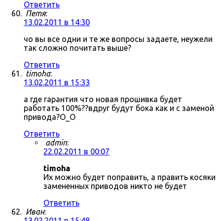
Ответить
Петя
:
13.02.2011 в 14:30
чо вы все одни и те же вопросы задаете, неужели
так сложно почитать выше?
Ответить
timoha
:
13.02.2011 в 15:33
а где гарантия что новая прошивка будет
работать 100%??вдруг будут бока как и с заменой
привода?О_О
Ответить
admin
:
22.02.2011 в 00:07
timoha
Их можно будет поправить, а править косяки
замененных приводов никто не будет
Ответить
Иван
:
13.02.2011 в 15:48