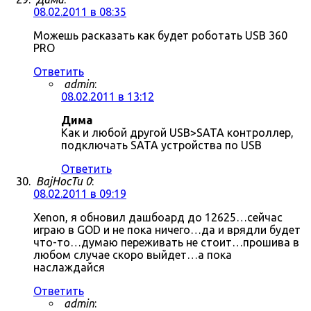
08.02.2011 в 08:35
Можешь расказать как будет роботать USB 360
PRO
Ответить
admin
:
08.02.2011 в 13:12
Дима
Как и любой другой USB>SATA контроллер,
подключать SATA устройства по USB
Ответить
BajHocTu 0
:
08.02.2011 в 09:19
Xenon, я обновил дашбоард до 12625…сейчас
играю в GOD и не пока ничего…да и врядли будет
что-то…думаю переживать не стоит…прошива в
любом случае скоро выйдет…а пока
наслаждайся
Ответить
admin
: