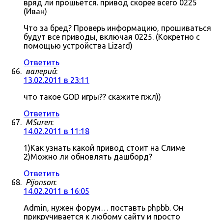
вряд ли прошьётся. привод скорее всего 0225
(Иван)
Что за бред? Проверь информацию, прошиваться
будут все приводы, включая 0225. (Кокретно с
помощью устройства Lizard)
Ответить
валерий
:
13.02.2011 в 23:11
что такое GOD игры?? скажите пжл))
Ответить
MSuren
:
14.02.2011 в 11:18
1)Как узнать какой привод стоит на Слиме
2)Можно ли обновлять дашборд?
Ответить
Pijonson
:
14.02.2011 в 16:05
Admin, нужен форум… поставть phpbb. Он
прикручивается к любому сайту и просто