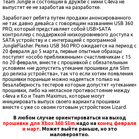
Team Jungle и состоящий в дружбе с ними C4eva не
выпустят ее не заработав на разработке.
Заработают ребята путем продажи анонсированного
не так давно девайса с говорящим названием USB 360
PRO, который представляет собой USB>SATA
контроллер с поддержкой низкоуровневого доступа к
SATA устройству и с интеграцией с программой
JungleFlasher. Релиз USB 360 PRO ожидается на период с
20 февраля до 5 марта, первые опытные образцы
поступят «особо приближенным» счастливчикам с 15
по 20 февраля, вместе с прошивкой с обязательным
условием «не допустить утекание прошивки для Slim
до релиза устройства», так что если хотим появления
прошивки пораньше можно надеяться только на
безалаберность тестеров которые допустят «утекание»
прошивки, либо на негласное противостояние между
c4eva и Ko и Team Maximus, которые могут
инициировать выпуск своего варианта прошивки
вместе с уже со своим готовым устройством Lizard.
В любом случае ориентироваться на выход
прошивки для Xbox 360 Slim
надо на
конец февраля
и март
. Может выйти раньше, но это
маловероятно.