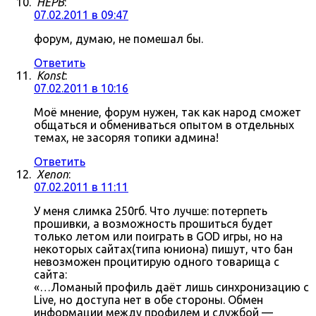
HEPB
:
07.02.2011 в 09:47
форум, думаю, не помешал бы.
Ответить
Konst
:
07.02.2011 в 10:16
Моё мнение, форум нужен, так как народ сможет
общаться и обмениваться опытом в отдельных
темах, не засоряя топики админа!
Ответить
Xenon
:
07.02.2011 в 11:11
У меня слимка 250гб. Что лучше: потерпеть
прошивки, а возможность прошиться будет
только летом или поиграть в GOD игры, но на
некоторых сайтах(типа юниона) пишут, что бан
невозможен процитирую одного товарища с
сайта:
«…Ломаный профиль даёт лишь синхронизацию с
Live, но доступа нет в обе стороны. Обмен
информации между профилем и службой —