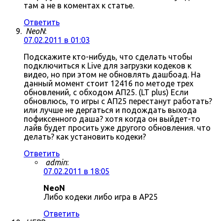
там а не в коментах к статье.
Ответить
NeoN
:
07.02.2011 в 01:03
Подскажите кто-нибудь, что сделать чтобы
подключиться к Live для загрузки кодеков к
видео, но при этом не обновлять дашбоад. На
данный момент стоит 12416 по методе трех
обновлений, с обходом АП25. (LT plus) Если
обновлюсь, то игры с АП25 перестанут работать?
или лучше не дергаться и подождать выхода
пофиксенного даша? хотя когда он выйдет-то
лайв будет просить уже другого обновления. что
делать? как установить кодеки?
Ответить
admin
:
07.02.2011 в 18:05
NeoN
Либо кодеки либо игра в AP25
Ответить