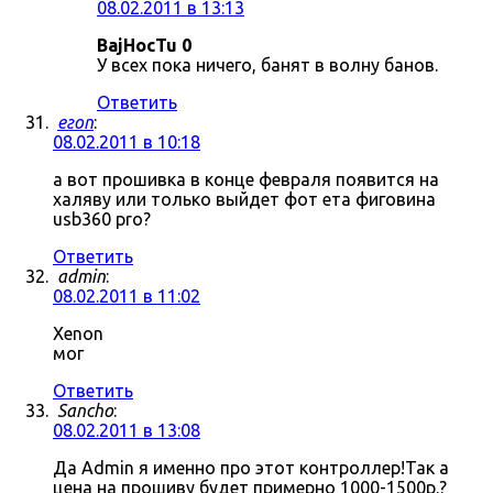
08.02.2011 в 13:13
BajHocTu 0
У всех пока ничего, банят в волну банов.
Ответить
егоп
:
08.02.2011 в 10:18
а вот прошивка в конце февраля появится на
халяву или только выйдет фот ета фиговина
usb360 pro?
Ответить
admin
:
08.02.2011 в 11:02
Xenon
мог
Ответить
Sancho
:
08.02.2011 в 13:08
Да Admin я именно про этот контроллер!Так а
цена на прошиву будет примерно 1000-1500р.?