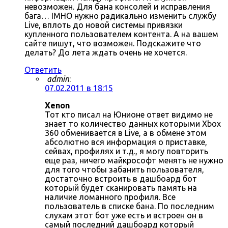
невозможен. Для бана консолей и исправления
бага… IMHO нужно радикально изменить службу
Live, вплоть до новой системы привязки
купленного пользователем контента. А на вашем
сайте пишут, что возможен. Подскажите что
делать? До лета ждать очень не хочется.
Ответить
admin
:
07.02.2011 в 18:15
Xenon
Тот кто писал на Юнионе ответ видимо не
знает то количество данных которыми Xbox
360 обменивается в Live, а в обмене этом
абсолютно вся информация о приставке,
сейвах, профилях и т.д., я могу повторить
еще раз, ничего майкрософт менять не нужно
для того чтобы забанить пользователя,
достаточно встроить в дашбоард бот
который будет сканировать память на
наличие ломанного профиля. Все
пользователь в списке бана. По последним
слухам этот бот уже есть и встроен он в
самый последний дашбоард который