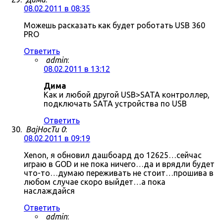
08.02.2011 в 08:35
Можешь расказать как будет роботать USB 360
PRO
Ответить
admin
:
08.02.2011 в 13:12
Дима
Как и любой другой USB>SATA контроллер,
подключать SATA устройства по USB
Ответить
BajHocTu 0
:
08.02.2011 в 09:19
Xenon, я обновил дашбоард до 12625…сейчас
играю в GOD и не пока ничего…да и врядли будет
что-то…думаю переживать не стоит…прошива в
любом случае скоро выйдет…а пока
наслаждайся
Ответить
admin
: