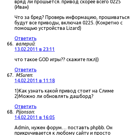
вряд ли прошьётся. привод скорее всего 0225
(Иван)
Что за бред? Проверь информацию, прошиваться
будут все приводы, включая 0225. (Кокретно с
помощью устройства Lizard)
Ответить
валерий
:
13.02.2011 в 23:11
что такое GOD игры?? скажите пжл))
Ответить
MSuren
:
14.02.2011 в 11:18
1)Как узнать какой привод стоит на Слиме
2)Можно ли обновлять дашборд?
Ответить
Pijonson
:
14.02.2011 в 16:05
Admin, нужен форум… поставть phpbb. Он
прикручивается к любому сайту и просто