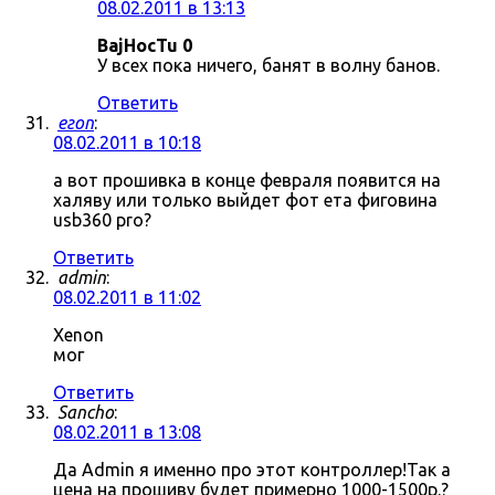
08.02.2011 в 13:13
BajHocTu 0
У всех пока ничего, банят в волну банов.
Ответить
егоп
:
08.02.2011 в 10:18
а вот прошивка в конце февраля появится на
халяву или только выйдет фот ета фиговина
usb360 pro?
Ответить
admin
:
08.02.2011 в 11:02
Xenon
мог
Ответить
Sancho
:
08.02.2011 в 13:08
Да Admin я именно про этот контроллер!Так а
цена на прошиву будет примерно 1000-1500р.?