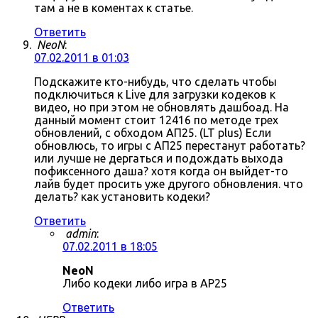
там а не в коментах к статье.
Ответить
NeoN
:
07.02.2011 в 01:03
Подскажите кто-нибудь, что сделать чтобы
подключиться к Live для загрузки кодеков к
видео, но при этом не обновлять дашбоад. На
данный момент стоит 12416 по методе трех
обновлений, с обходом АП25. (LT plus) Если
обновлюсь, то игры с АП25 перестанут работать?
или лучше не дергаться и подождать выхода
пофиксенного даша? хотя когда он выйдет-то
лайв будет просить уже другого обновления. что
делать? как установить кодеки?
Ответить
admin
:
07.02.2011 в 18:05
NeoN
Либо кодеки либо игра в AP25
Ответить