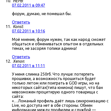
HEPB
:
07.02.2011 в 09:47
форум, думаю, не помешал бы.
Ответить
Konst
:
07.02.2011 в 10:16
Моё мнение, форум нужен, так как народ сможет
общаться и обмениваться опытом в отдельных
темах, не засоряя топики админа!
Ответить
Xenon
:
07.02.2011 в 11:11
У меня слимка 250гб. Что лучше: потерпеть
прошивки, а возможность прошиться будет
только летом или поиграть в GOD игры, но на
некоторых сайтах(типа юниона) пишут, что бан
невозможен процитирую одного товарища с
сайта:
«…Ломаный профиль даёт лишь синхронизацию с
Live, но доступа нет в обе стороны. Обмен
информации между профилем и службой —