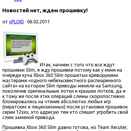
Новостей нет, ждем прошивку!
от
xPLOID
· 06.02.2011
Итак, начнем с того что все ждут
прошивки Slim, я жду прошивки потому как у меня на
очереди куча Xbox 360 Slim прошитых криворукими
мастерами «одного небезызвестного распиаренного
сайта» на котором Slim приводы меняли на Samsung,
поколечив оригинальные лотки и крышки лотков, да и
к тому же после этих операций слимы скоропостижно
блокировались на чтение абсолютно любых игр
(пиратских и лицензионных) после установки прошивок
серии 12ххх, это адресую тем кто спешит угробить свой
слим заменой привода.
Прошивка Xbox 360 Slim давно готова, но Team Xecuter,