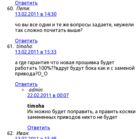
Ответить
Петя
:
13.02.2011 в 14:30
чо вы все одни и те же вопросы задаете, неужели
так сложно почитать выше?
Ответить
timoha
:
13.02.2011 в 15:33
а где гарантия что новая прошивка будет
работать 100%??вдруг будут бока как и с заменой
привода?О_О
Ответить
admin
:
22.02.2011 в 00:07
timoha
Их можно будет поправить, а править косяки
замененных приводов никто не будет
Ответить
Иван
:
13.02.2011 в 15:48