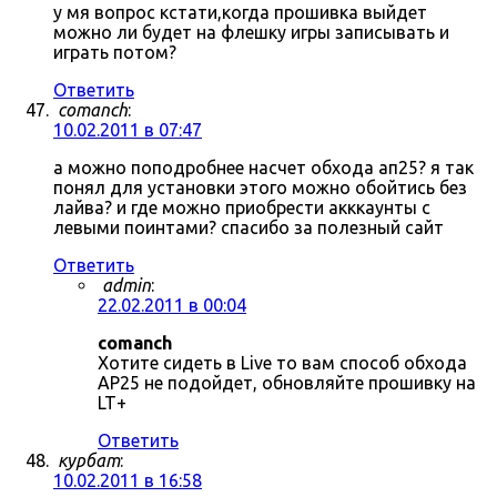
у мя вопрос кстати,когда прошивка выйдет
можно ли будет на флешку игры записывать и
играть потом?
Ответить
comanch
:
10.02.2011 в 07:47
а можно поподробнее насчет обхода ап25? я так
понял для установки этого можно обойтись без
лайва? и где можно приобрести акккаунты с
левыми поинтами? спасибо за полезный сайт
Ответить
admin
:
22.02.2011 в 00:04
comanch
Хотите сидеть в Live то вам способ обхода
AP25 не подойдет, обновляйте прошивку на
LT+
Ответить
курбат
:
10.02.2011 в 16:58