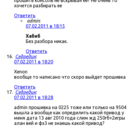
прошить консоль не вскрывая ее? Не очень то
хочется разбирать ее
Ответить
admin
:
07.02.2011 в 18:15
Хабиб
Без разбора никак.
Ответить
Седредин
:
07.02.2011 в 18:20
Xenon
вообще то написано что скоро выйдет прошивка
Ответить
Седредин
:
07.02.2011 в 18:28
admin прошивка на 0225 тоже или только на 9504
вышла а вообще как опредилить какой привод у
меня дата 13 авг 2010 года слим жд 250гб+2игры
алан вей и фз3 не знаешь какой привод?