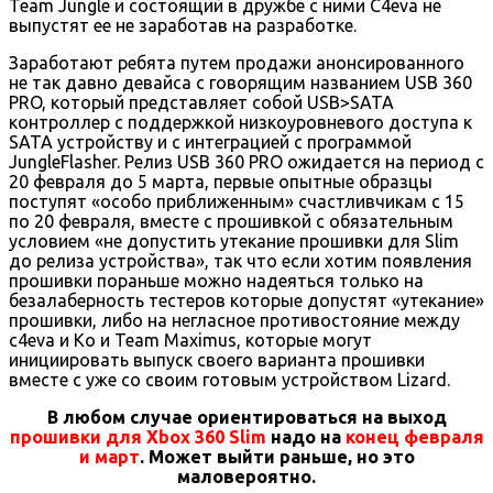
Team Jungle и состоящий в дружбе с ними C4eva не
выпустят ее не заработав на разработке.
Заработают ребята путем продажи анонсированного
не так давно девайса с говорящим названием USB 360
PRO, который представляет собой USB>SATA
контроллер с поддержкой низкоуровневого доступа к
SATA устройству и с интеграцией с программой
JungleFlasher. Релиз USB 360 PRO ожидается на период с
20 февраля до 5 марта, первые опытные образцы
поступят «особо приближенным» счастливчикам с 15
по 20 февраля, вместе с прошивкой с обязательным
условием «не допустить утекание прошивки для Slim
до релиза устройства», так что если хотим появления
прошивки пораньше можно надеяться только на
безалаберность тестеров которые допустят «утекание»
прошивки, либо на негласное противостояние между
c4eva и Ko и Team Maximus, которые могут
инициировать выпуск своего варианта прошивки
вместе с уже со своим готовым устройством Lizard.
В любом случае ориентироваться на выход
прошивки для Xbox 360 Slim
надо на
конец февраля
и март
. Может выйти раньше, но это
маловероятно.