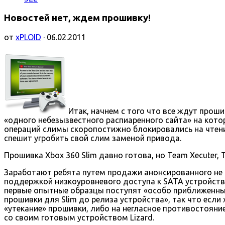
Новостей нет, ждем прошивку!
от
xPLOID
· 06.02.2011
Итак, начнем с того что все ждут прош
«одного небезызвестного распиаренного сайта» на кото
операций слимы скоропостижно блокировались на чтение
спешит угробить свой слим заменой привода.
Прошивка Xbox 360 Slim давно готова, но Team Xecuter, 
Заработают ребята путем продажи анонсированного не 
поддержкой низкоуровневого доступа к SATA устройству 
первые опытные образцы поступят «особо приближенным
прошивки для Slim до релиза устройства», так что есл
«утекание» прошивки, либо на негласное противостояни
со своим готовым устройством Lizard.