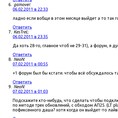
gamover
:
06.02.2011 в 22:33
ладно если вобще в этом месяце выйдет а то так г
Ответить
KesTreL
:
06.02.2011 в 23:35
Да хоть 28-го, главное чтоб не 29-31), а форум, я д
Ответить
NeoN
:
07.02.2011 в 00:55
+1 форум был бы кстати. чтобы всё обсуждалось там
Ответить
NeoN
:
07.02.2011 в 01:03
Подскажите кто-нибудь, что сделать чтобы подключ
по методе трех обновлений, с обходом АП25. (LT p
пофиксенного даша? хотя когда он выйдет-то лайв 