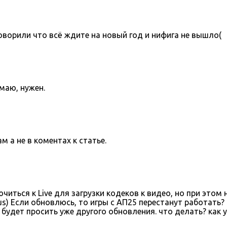
оворили что всё ждите на новый год и нифига не вышло(
умаю, нужен.
 а не в коментах к статье.
иться к Live для загрузки кодеков к видео, но при это
lus) Если обновлюсь, то игры с АП25 перестанут работать
будет просить уже другого обновления. что делать? как 