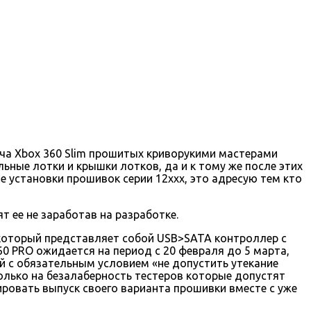
куча Xbox 360 Slim прошитых криворукими мастерами
ьные лотки и крышки лотков, да и к тому же после этих
 установки прошивок серии 12ххх, это адресую тем кто
т ее не заработав на разработке.
 который представляет собой USB>SATA контроллер с
60 PRO ожидается на период с 20 февраля до 5 марта,
й с обязательным условием «не допустить утекание
олько на безалаберность тестеров которые допустят
ировать выпуск своего варианта прошивки вместе с уже