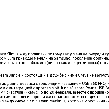
ивки Slim, я жду прошивки потому как у меня на очереди 
ром Slim приводы меняли на Samsung, поколечив оригинал
 абсолютно любых игр (пиратских и лицензионных) после
Team Jungle и состоящий в дружбе с ними C4eva не выпустя
так давно девайса с говорящим названием USB 360 PRO,
и с интеграцией с программой JungleFlasher. Релиз USB 3
» счастливчикам с 15 по 20 февраля, вместе с прошивко
и хотим появления прошивки пораньше можно надеяться т
е между c4eva и Ko и Team Maximus, которые могут иници