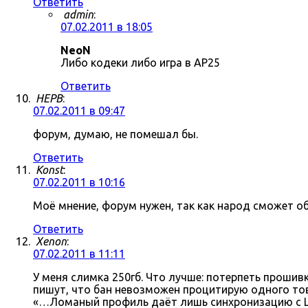
Ответить
admin
:
07.02.2011 в 18:05
NeoN
Либо кодеки либо игра в AP25
Ответить
HEPB
:
07.02.2011 в 09:47
форум, думаю, не помешал бы.
Ответить
Konst
:
07.02.2011 в 10:16
Моё мнение, форум нужен, так как народ сможет о
Ответить
Xenon
:
07.02.2011 в 11:11
У меня слимка 250гб. Что лучше: потерпеть прошив
пишут, что бан невозможен процитирую одного тов
«…Ломаный профиль даёт лишь синхронизацию с Li