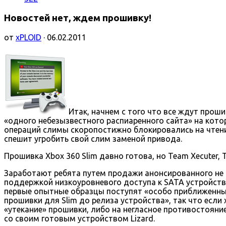
Новостей нет, ждем прошивку!
от
xPLOID
· 06.02.2011
Итак, начнем с того что все ждут прош
«одного небезызвестного распиаренного сайта» на кото
операций слимы скоропостижно блокировались на чтение
спешит угробить свой слим заменой привода.
Прошивка Xbox 360 Slim давно готова, но Team Xecuter, 
Заработают ребята путем продажи анонсированного не 
поддержкой низкоуровневого доступа к SATA устройству 
первые опытные образцы поступят «особо приближенным
прошивки для Slim до релиза устройства», так что есл
«утекание» прошивки, либо на негласное противостояни
со своим готовым устройством Lizard.