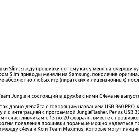
ивки Slim, я жду прошивки потому как у меня на очереди 
ром Slim приводы меняли на Samsung, поколечив оригинал
 абсолютно любых игр (пиратских и лицензионных) после
Team Jungle и состоящий в дружбе с ними C4eva не выпустя
так давно девайса с говорящим названием USB 360 PRO,
и с интеграцией с программой JungleFlasher. Релиз USB 3
» счастливчикам с 15 по 20 февраля, вместе с прошивко
и хотим появления прошивки пораньше можно надеяться т
е между c4eva и Ko и Team Maximus, которые могут иници