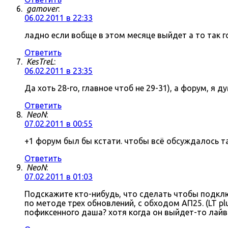
gamover
:
06.02.2011 в 22:33
ладно если вобще в этом месяце выйдет а то так г
Ответить
KesTreL
:
06.02.2011 в 23:35
Да хоть 28-го, главное чтоб не 29-31), а форум, я д
Ответить
NeoN
:
07.02.2011 в 00:55
+1 форум был бы кстати. чтобы всё обсуждалось там
Ответить
NeoN
:
07.02.2011 в 01:03
Подскажите кто-нибудь, что сделать чтобы подключ
по методе трех обновлений, с обходом АП25. (LT p
пофиксенного даша? хотя когда он выйдет-то лайв 