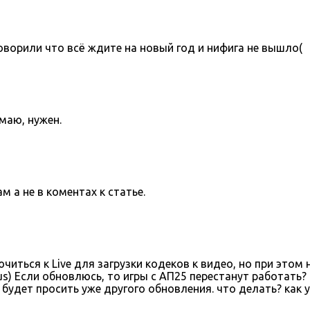
оворили что всё ждите на новый год и нифига не вышло(
умаю, нужен.
 а не в коментах к статье.
иться к Live для загрузки кодеков к видео, но при это
lus) Если обновлюсь, то игры с АП25 перестанут работать
будет просить уже другого обновления. что делать? как 