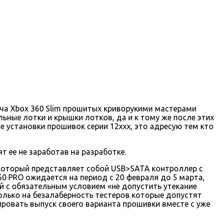
куча Xbox 360 Slim прошитых криворукими мастерами
ьные лотки и крышки лотков, да и к тому же после этих
 установки прошивок серии 12ххх, это адресую тем кто
т ее не заработав на разработке.
 который представляет собой USB>SATA контроллер с
60 PRO ожидается на период с 20 февраля до 5 марта,
й с обязательным условием «не допустить утекание
олько на безалаберность тестеров которые допустят
ировать выпуск своего варианта прошивки вместе с уже