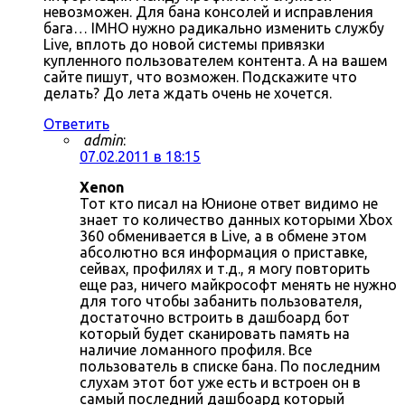
невозможен. Для бана консолей и исправления
бага… IMHO нужно радикально изменить службу
Live, вплоть до новой системы привязки
купленного пользователем контента. А на вашем
сайте пишут, что возможен. Подскажите что
делать? До лета ждать очень не хочется.
Ответить
admin
:
07.02.2011 в 18:15
Xenon
Тот кто писал на Юнионе ответ видимо не
знает то количество данных которыми Xbox
360 обменивается в Live, а в обмене этом
абсолютно вся информация о приставке,
сейвах, профилях и т.д., я могу повторить
еще раз, ничего майкрософт менять не нужно
для того чтобы забанить пользователя,
достаточно встроить в дашбоард бот
который будет сканировать память на
наличие ломанного профиля. Все
пользователь в списке бана. По последним
слухам этот бот уже есть и встроен он в
самый последний дашбоард который