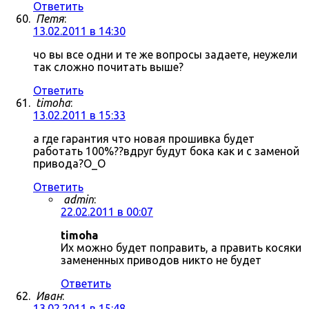
Ответить
Петя
:
13.02.2011 в 14:30
чо вы все одни и те же вопросы задаете, неужели
так сложно почитать выше?
Ответить
timoha
:
13.02.2011 в 15:33
а где гарантия что новая прошивка будет
работать 100%??вдруг будут бока как и с заменой
привода?О_О
Ответить
admin
:
22.02.2011 в 00:07
timoha
Их можно будет поправить, а править косяки
замененных приводов никто не будет
Ответить
Иван
:
13.02.2011 в 15:48