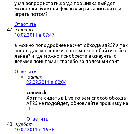
у мя вопрос кстати,когда прошивка выйдет
можно ли будет на флешку игры записывать и
играть потом?
Ответить
comanch
:
10.02.2011 в 07:47
а можно поподробнее насчет обхода ап25? я так
понял для установки этого можно обойтись без
лайва? и где можно приобрести акккаунты с
левыми поинтами? спасибо за полезный сайт
Ответить
admin
:
22.02.2011 в 00:04
comanch
Хотите сидеть в Live то вам способ обхода
AP25 не подойдет, обновляйте прошивку на
LT+
Ответить
курбат
:
10.02.2011 в 16:58