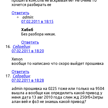
прошить консоль не вскрывая ее? Не очень то
хочется разбирать ее
Ответить
admin
:
07.02.2011 в 18:15
Хабиб
Без разбора никак.
Ответить
Седредин
:
07.02.2011 в 18:20
Xenon
вообще то написано что скоро выйдет прошивка
Ответить
Седредин
:
07.02.2011 в 18:28
admin прошивка на 0225 тоже или только на 9504
вышла а вообще как опредилить какой привод у
меня дата 13 авг 2010 года слим жд 250гб+2игры
алан вей и фз3 не знаешь какой привод?