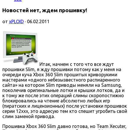
Новостей нет, ждем прошивку!
от
xPLOID
· 06.02.2011
Итак, начнем с того что все ждут
прошивки Slim, я жду прошивки потому как у меня на
очереди куча Xbox 360 Slim прошитых криворукими
мастерами «одного небезызвестного распиаренного
сайта» на котором Slim приводы меняли на Samsung,
поколечив оригинальные лотки и крышки лотков, да и
к тому же после этих операций слимы скоропостижно
блокировались на чтение абсолютно любых игр
(пиратских и лицензионных) после установки прошивок
серии 12ххх, это адресую тем кто спешит угробить свой
слим заменой привода.
Прошивка Xbox 360 Slim давно готова, но Team Xecuter,