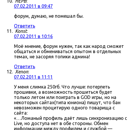
HEPB
:
07.02.2011 в 09:47
форум, думаю, не помешал бы.
Ответить
Konst
:
07.02.2011 в 10:16
Моё мнение, форум нужен, так как народ сможет
общаться и обмениваться опытом в отдельных
темах, не засоряя топики админа!
Ответить
Xenon
:
07.02.2011 в 11:11
У меня слимка 250гб. Что лучше: потерпеть
прошивки, а возможность прошиться будет
только летом или поиграть в GOD игры, но на
некоторых сайтах(типа юниона) пишут, что бан
невозможен процитирую одного товарища с
сайта:
«…Ломаный профиль даёт лишь синхронизацию с
Live, но доступа нет в обе стороны. Обмен
информации между профилем и службой —