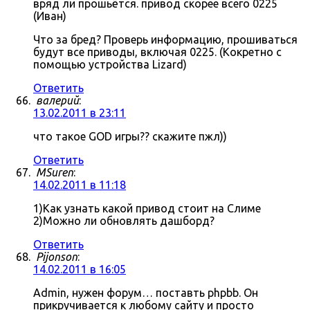
вряд ли прошьётся. привод скорее всего 0225
(Иван)
Что за бред? Проверь информацию, прошиваться
будут все приводы, включая 0225. (Кокретно с
помощью устройства Lizard)
Ответить
валерий
:
13.02.2011 в 23:11
что такое GOD игры?? скажите пжл))
Ответить
MSuren
:
14.02.2011 в 11:18
1)Как узнать какой привод стоит на Слиме
2)Можно ли обновлять дашборд?
Ответить
Pijonson
:
14.02.2011 в 16:05
Admin, нужен форум… поставть phpbb. Он
прикручивается к любому сайту и просто