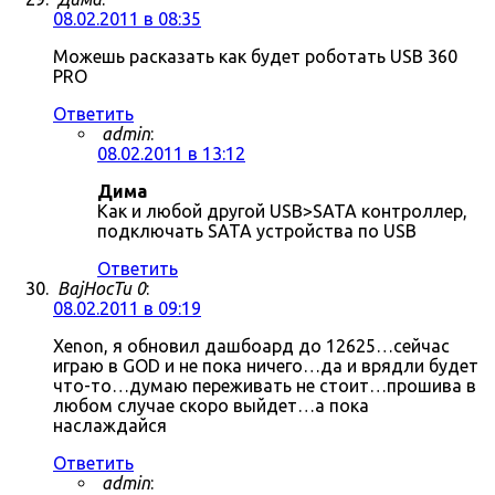
08.02.2011 в 08:35
Можешь расказать как будет роботать USB 360
PRO
Ответить
admin
:
08.02.2011 в 13:12
Дима
Как и любой другой USB>SATA контроллер,
подключать SATA устройства по USB
Ответить
BajHocTu 0
:
08.02.2011 в 09:19
Xenon, я обновил дашбоард до 12625…сейчас
играю в GOD и не пока ничего…да и врядли будет
что-то…думаю переживать не стоит…прошива в
любом случае скоро выйдет…а пока
наслаждайся
Ответить
admin
: