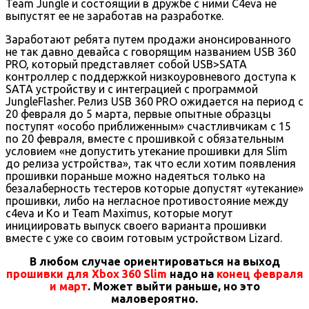
Team Jungle и состоящий в дружбе с ними C4eva не
выпустят ее не заработав на разработке.
Заработают ребята путем продажи анонсированного
не так давно девайса с говорящим названием USB 360
PRO, который представляет собой USB>SATA
контроллер с поддержкой низкоуровневого доступа к
SATA устройству и с интеграцией с программой
JungleFlasher. Релиз USB 360 PRO ожидается на период с
20 февраля до 5 марта, первые опытные образцы
поступят «особо приближенным» счастливчикам с 15
по 20 февраля, вместе с прошивкой с обязательным
условием «не допустить утекание прошивки для Slim
до релиза устройства», так что если хотим появления
прошивки пораньше можно надеяться только на
безалаберность тестеров которые допустят «утекание»
прошивки, либо на негласное противостояние между
c4eva и Ko и Team Maximus, которые могут
инициировать выпуск своего варианта прошивки
вместе с уже со своим готовым устройством Lizard.
В любом случае ориентироваться на выход
прошивки для Xbox 360 Slim
надо на
конец февраля
и март
. Может выйти раньше, но это
маловероятно.