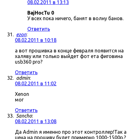
08.02.2011 в 13:13
BajHocTu 0
У всех пока ничего, банят в волну банов.
Ответить
егоп
:
08.02.2011 в 10:18
а вот прошивка в конце февраля появится на
халяву или только выйдет фот ета фиговина
usb360 pro?
Ответить
admin
:
08.02.2011 в 11:02
Xenon
мог
Ответить
Sancho
:
08.02.2011 в 13:08
Да Admin я именно про этот контроллер!Так а
цена на прошиву будет примерно 1000-1500р.?