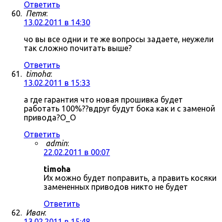
Ответить
Петя
:
13.02.2011 в 14:30
чо вы все одни и те же вопросы задаете, неужели
так сложно почитать выше?
Ответить
timoha
:
13.02.2011 в 15:33
а где гарантия что новая прошивка будет
работать 100%??вдруг будут бока как и с заменой
привода?О_О
Ответить
admin
:
22.02.2011 в 00:07
timoha
Их можно будет поправить, а править косяки
замененных приводов никто не будет
Ответить
Иван
:
13.02.2011 в 15:48