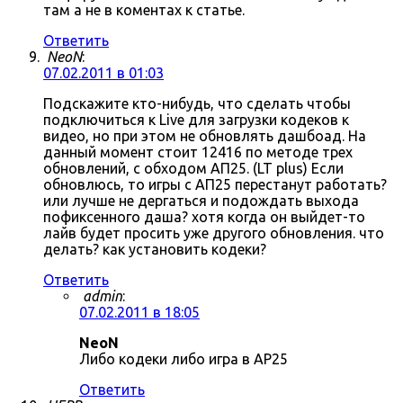
там а не в коментах к статье.
Ответить
NeoN
:
07.02.2011 в 01:03
Подскажите кто-нибудь, что сделать чтобы
подключиться к Live для загрузки кодеков к
видео, но при этом не обновлять дашбоад. На
данный момент стоит 12416 по методе трех
обновлений, с обходом АП25. (LT plus) Если
обновлюсь, то игры с АП25 перестанут работать?
или лучше не дергаться и подождать выхода
пофиксенного даша? хотя когда он выйдет-то
лайв будет просить уже другого обновления. что
делать? как установить кодеки?
Ответить
admin
:
07.02.2011 в 18:05
NeoN
Либо кодеки либо игра в AP25
Ответить