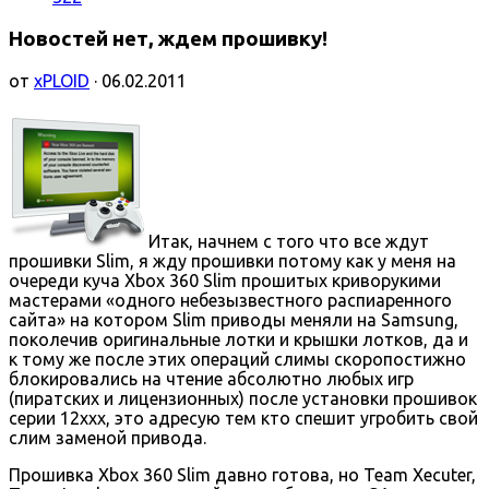
Новостей нет, ждем прошивку!
от
xPLOID
· 06.02.2011
Итак, начнем с того что все ждут
прошивки Slim, я жду прошивки потому как у меня на
очереди куча Xbox 360 Slim прошитых криворукими
мастерами «одного небезызвестного распиаренного
сайта» на котором Slim приводы меняли на Samsung,
поколечив оригинальные лотки и крышки лотков, да и
к тому же после этих операций слимы скоропостижно
блокировались на чтение абсолютно любых игр
(пиратских и лицензионных) после установки прошивок
серии 12ххх, это адресую тем кто спешит угробить свой
слим заменой привода.
Прошивка Xbox 360 Slim давно готова, но Team Xecuter,