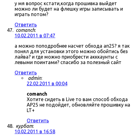
у мя вопрос кстати,когда прошивка выйдет
можно ли будет на флешку игры записывать и
играть потом?
Ответить
comanch
:
10.02.2011 в 07:47
а можно поподробнее насчет обхода ап25? я так
понял для установки этого можно обойтись без
лайва? и где можно приобрести акккаунты с
левыми поинтами? спасибо за полезный сайт
Ответить
admin
:
22.02.2011 в 00:04
comanch
Хотите сидеть в Live то вам способ обхода
AP25 не подойдет, обновляйте прошивку на
LT+
Ответить
курбат
:
10.02.2011 в 16:58