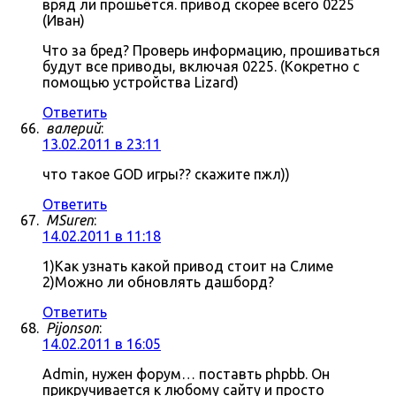
вряд ли прошьётся. привод скорее всего 0225
(Иван)
Что за бред? Проверь информацию, прошиваться
будут все приводы, включая 0225. (Кокретно с
помощью устройства Lizard)
Ответить
валерий
:
13.02.2011 в 23:11
что такое GOD игры?? скажите пжл))
Ответить
MSuren
:
14.02.2011 в 11:18
1)Как узнать какой привод стоит на Слиме
2)Можно ли обновлять дашборд?
Ответить
Pijonson
:
14.02.2011 в 16:05
Admin, нужен форум… поставть phpbb. Он
прикручивается к любому сайту и просто