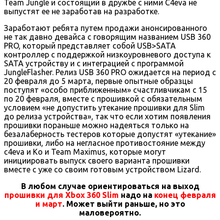
Team Jungle и состоящий в дружбе с ними C4eva не
выпустят ее не заработав на разработке.
Заработают ребята путем продажи анонсированного
не так давно девайса с говорящим названием USB 360
PRO, который представляет собой USB>SATA
контроллер с поддержкой низкоуровневого доступа к
SATA устройству и с интеграцией с программой
JungleFlasher. Релиз USB 360 PRO ожидается на период с
20 февраля до 5 марта, первые опытные образцы
поступят «особо приближенным» счастливчикам с 15
по 20 февраля, вместе с прошивкой с обязательным
условием «не допустить утекание прошивки для Slim
до релиза устройства», так что если хотим появления
прошивки пораньше можно надеяться только на
безалаберность тестеров которые допустят «утекание»
прошивки, либо на негласное противостояние между
c4eva и Ko и Team Maximus, которые могут
инициировать выпуск своего варианта прошивки
вместе с уже со своим готовым устройством Lizard.
В любом случае ориентироваться на выход
прошивки для Xbox 360 Slim
надо на
конец февраля
и март
. Может выйти раньше, но это
маловероятно.