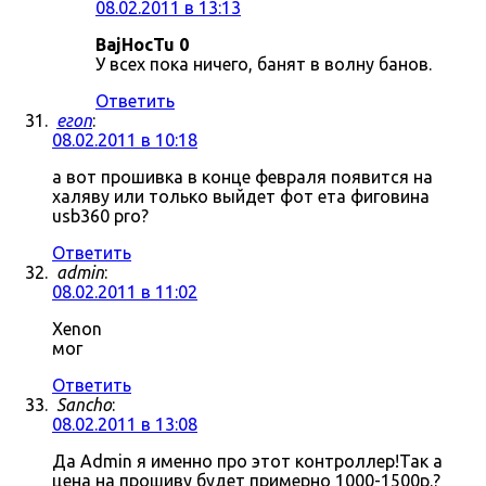
08.02.2011 в 13:13
BajHocTu 0
У всех пока ничего, банят в волну банов.
Ответить
егоп
:
08.02.2011 в 10:18
а вот прошивка в конце февраля появится на
халяву или только выйдет фот ета фиговина
usb360 pro?
Ответить
admin
:
08.02.2011 в 11:02
Xenon
мог
Ответить
Sancho
:
08.02.2011 в 13:08
Да Admin я именно про этот контроллер!Так а
цена на прошиву будет примерно 1000-1500р.?