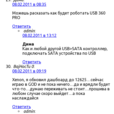
08.02.2011 в 08:35
Можешь расказать как будет роботать USB 360
PRO
Ответить
admin
:
08.02.2011 в 13:12
Дима
Как и любой другой USB>SATA контроллер,
подключать SATA устройства по USB
Ответить
BajHocTu 0
:
08.02.2011 в 09:19
Xenon, я обновил дашбоард до 12625…сейчас
играю в GOD и не пока ничего…да и врядли будет
что-то…думаю переживать не стоит…прошива в
любом случае скоро выйдет…а пока
наслаждайся
Ответить
admin
: