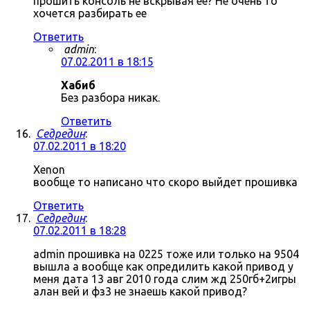
прошить консоль не вскрывая ее? Не очень то
хочется разбирать ее
Ответить
admin
:
07.02.2011 в 18:15
Хабиб
Без разбора никак.
Ответить
Седредин
:
07.02.2011 в 18:20
Xenon
вообще то написано что скоро выйдет прошивка
Ответить
Седредин
:
07.02.2011 в 18:28
admin прошивка на 0225 тоже или только на 9504
вышла а вообще как опредилить какой привод у
меня дата 13 авг 2010 года слим жд 250гб+2игры
алан вей и фз3 не знаешь какой привод?