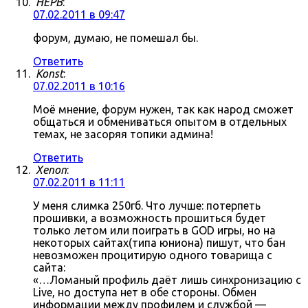
HEPB
:
07.02.2011 в 09:47
форум, думаю, не помешал бы.
Ответить
Konst
:
07.02.2011 в 10:16
Моё мнение, форум нужен, так как народ сможет
общаться и обмениваться опытом в отдельных
темах, не засоряя топики админа!
Ответить
Xenon
:
07.02.2011 в 11:11
У меня слимка 250гб. Что лучше: потерпеть
прошивки, а возможность прошиться будет
только летом или поиграть в GOD игры, но на
некоторых сайтах(типа юниона) пишут, что бан
невозможен процитирую одного товарища с
сайта:
«…Ломаный профиль даёт лишь синхронизацию с
Live, но доступа нет в обе стороны. Обмен
информации между профилем и службой —