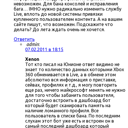
невозможен. Для бана консолей и исправления
бага… IMHO нужно радикально изменить службу
Live, вплоть до новой системы привязки
купленного пользователем контента. А на вашем
сайте пишут, что возможен. Подскажите что
делать? До лета ждать очень не хочется.
Ответить
admin
:
07.02.2011 в 18:15
Xenon
Тот кто писал на Юнионе ответ видимо не
знает то количество данных которыми Xbox
360 обменивается в Live, а в обмене этом
абсолютно вся информация о приставке,
сейвах, профилях и т.д., я могу повторить
еще раз, ничего майкрософт менять не нужно
для того чтобы забанить пользователя,
достаточно встроить в дашбоард бот
который будет сканировать память на
наличие ломанного профиля. Все
пользователь в списке бана. По последним
слухам этот бот уже есть и встроен он в
самый последний дашбоард который