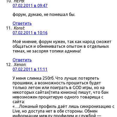
HEPB
:
07.02.2011 в 09:47
форум, думаю, не помешал бы.
Ответить
Konst
:
07.02.2011 в 10:16
Моё мнение, форум нужен, так как народ сможет
общаться и обмениваться опытом в отдельных
темах, не засоряя топики админа!
Ответить
Xenon
:
07.02.2011 в 11:11
У меня слимка 250гб. Что лучше: потерпеть
прошивки, а возможность прошиться будет
только летом или поиграть в GOD игры, но на
некоторых сайтах(типа юниона) пишут, что бан
невозможен процитирую одного товарища с
сайта:
«…Ломаный профиль даёт лишь синхронизацию с
Live, но доступа нет в обе стороны. Обмен
информации между профилем и службой —