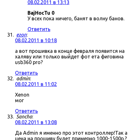
08.02.2011 в 13:13
BajHocTu 0
У всех пока ничего, банят в волну банов.
Ответить
егоп
:
08.02.2011 в 10:18
а вот прошивка в конце февраля появится на
халяву или только выйдет фот ета фиговина
usb360 pro?
Ответить
admin
:
08.02.2011 в 11:02
Xenon
мог
Ответить
Sancho
:
08.02.2011 в 13:08
Да Admin я именно про этот контроллер!Так а
цена на прошиву будет примерно 1000-1500р.?