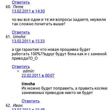
Ответить
Петя
:
13.02.2011 в 14:30
чо вы все одни и те же вопросы задаете, неужели
так сложно почитать выше?
Ответить
timoha
:
13.02.2011 в 15:33
а где гарантия что новая прошивка будет
работать 100%??вдруг будут бока как и с заменой
привода?О_О
Ответить
admin
:
22.02.2011 в 00:07
timoha
Их можно будет поправить, а править косяки
замененных приводов никто не будет
Ответить
Иван
:
13.02.2011 в 15:48