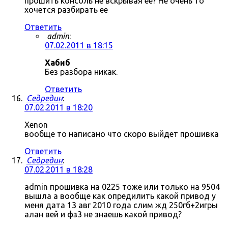
прошить консоль не вскрывая ее? Не очень то
хочется разбирать ее
Ответить
admin
:
07.02.2011 в 18:15
Хабиб
Без разбора никак.
Ответить
Седредин
:
07.02.2011 в 18:20
Xenon
вообще то написано что скоро выйдет прошивка
Ответить
Седредин
:
07.02.2011 в 18:28
admin прошивка на 0225 тоже или только на 9504
вышла а вообще как опредилить какой привод у
меня дата 13 авг 2010 года слим жд 250гб+2игры
алан вей и фз3 не знаешь какой привод?