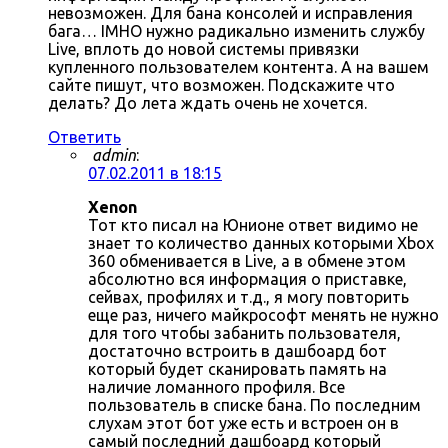
невозможен. Для бана консолей и исправления
бага… IMHO нужно радикально изменить службу
Live, вплоть до новой системы привязки
купленного пользователем контента. А на вашем
сайте пишут, что возможен. Подскажите что
делать? До лета ждать очень не хочется.
Ответить
admin
:
07.02.2011 в 18:15
Xenon
Тот кто писал на Юнионе ответ видимо не
знает то количество данных которыми Xbox
360 обменивается в Live, а в обмене этом
абсолютно вся информация о приставке,
сейвах, профилях и т.д., я могу повторить
еще раз, ничего майкрософт менять не нужно
для того чтобы забанить пользователя,
достаточно встроить в дашбоард бот
который будет сканировать память на
наличие ломанного профиля. Все
пользователь в списке бана. По последним
слухам этот бот уже есть и встроен он в
самый последний дашбоард который