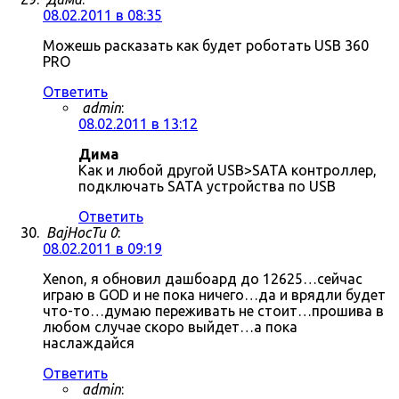
08.02.2011 в 08:35
Можешь расказать как будет роботать USB 360
PRO
Ответить
admin
:
08.02.2011 в 13:12
Дима
Как и любой другой USB>SATA контроллер,
подключать SATA устройства по USB
Ответить
BajHocTu 0
:
08.02.2011 в 09:19
Xenon, я обновил дашбоард до 12625…сейчас
играю в GOD и не пока ничего…да и врядли будет
что-то…думаю переживать не стоит…прошива в
любом случае скоро выйдет…а пока
наслаждайся
Ответить
admin
: