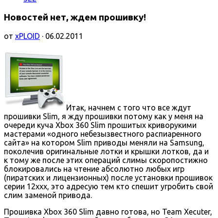
Новостей нет, ждем прошивку!
от
xPLOID
· 06.02.2011
Итак, начнем с того что все ждут
прошивки Slim, я жду прошивки потому как у меня на
очереди куча Xbox 360 Slim прошитых криворукими
мастерами «одного небезызвестного распиаренного
сайта» на котором Slim приводы меняли на Samsung,
поколечив оригинальные лотки и крышки лотков, да и
к тому же после этих операций слимы скоропостижно
блокировались на чтение абсолютно любых игр
(пиратских и лицензионных) после установки прошивок
серии 12ххх, это адресую тем кто спешит угробить свой
слим заменой привода.
Прошивка Xbox 360 Slim давно готова, но Team Xecuter,