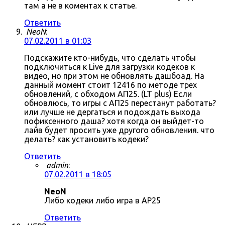
там а не в коментах к статье.
Ответить
NeoN
:
07.02.2011 в 01:03
Подскажите кто-нибудь, что сделать чтобы
подключиться к Live для загрузки кодеков к
видео, но при этом не обновлять дашбоад. На
данный момент стоит 12416 по методе трех
обновлений, с обходом АП25. (LT plus) Если
обновлюсь, то игры с АП25 перестанут работать?
или лучше не дергаться и подождать выхода
пофиксенного даша? хотя когда он выйдет-то
лайв будет просить уже другого обновления. что
делать? как установить кодеки?
Ответить
admin
:
07.02.2011 в 18:05
NeoN
Либо кодеки либо игра в AP25
Ответить