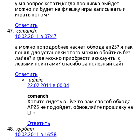
у мя вопрос кстати,когда прошивка выйдет
можно ли будет на флешку игры записывать и
играть потом?
Ответить
comanch
:
10.02.2011 в 07:47
а можно поподробнее насчет обхода ап25? я так
понял для установки этого можно обойтись без
лайва? и где можно приобрести акккаунты с
левыми поинтами? спасибо за полезный сайт
Ответить
admin
:
22.02.2011 в 00:04
comanch
Хотите сидеть в Live то вам способ обхода
AP25 не подойдет, обновляйте прошивку на
LT+
Ответить
курбат
:
10.02.2011 в 16:58