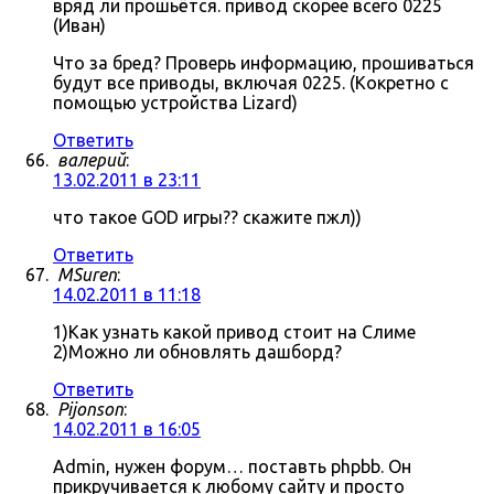
вряд ли прошьётся. привод скорее всего 0225
(Иван)
Что за бред? Проверь информацию, прошиваться
будут все приводы, включая 0225. (Кокретно с
помощью устройства Lizard)
Ответить
валерий
:
13.02.2011 в 23:11
что такое GOD игры?? скажите пжл))
Ответить
MSuren
:
14.02.2011 в 11:18
1)Как узнать какой привод стоит на Слиме
2)Можно ли обновлять дашборд?
Ответить
Pijonson
:
14.02.2011 в 16:05
Admin, нужен форум… поставть phpbb. Он
прикручивается к любому сайту и просто