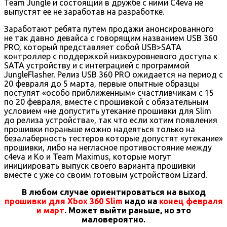
Team Jungle и состоящий в дружбе с ними C4eva не
выпустят ее не заработав на разработке.
Заработают ребята путем продажи анонсированного
не так давно девайса с говорящим названием USB 360
PRO, который представляет собой USB>SATA
контроллер с поддержкой низкоуровневого доступа к
SATA устройству и с интеграцией с программой
JungleFlasher. Релиз USB 360 PRO ожидается на период с
20 февраля до 5 марта, первые опытные образцы
поступят «особо приближенным» счастливчикам с 15
по 20 февраля, вместе с прошивкой с обязательным
условием «не допустить утекание прошивки для Slim
до релиза устройства», так что если хотим появления
прошивки пораньше можно надеяться только на
безалаберность тестеров которые допустят «утекание»
прошивки, либо на негласное противостояние между
c4eva и Ko и Team Maximus, которые могут
инициировать выпуск своего варианта прошивки
вместе с уже со своим готовым устройством Lizard.
В любом случае ориентироваться на выход
прошивки для Xbox 360 Slim
надо на
конец февраля
и март
. Может выйти раньше, но это
маловероятно.