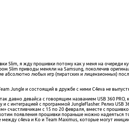
ивки Slim, я жду прошивки потому как у меня на очереди 
ром Slim приводы меняли на Samsung, поколечив оригинал
 абсолютно любых игр (пиратских и лицензионных) после
Team Jungle и состоящий в дружбе с ними C4eva не выпустя
так давно девайса с говорящим названием USB 360 PRO,
и с интеграцией с программой JungleFlasher. Релиз USB 3
» счастливчикам с 15 по 20 февраля, вместе с прошивко
и хотим появления прошивки пораньше можно надеяться т
е между c4eva и Ko и Team Maximus, которые могут иници