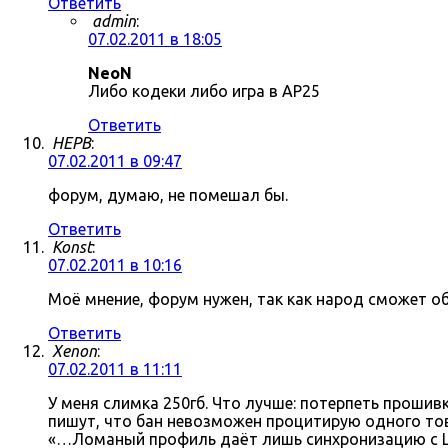
Ответить
admin
:
07.02.2011 в 18:05
NeoN
Либо кодеки либо игра в AP25
Ответить
HEPB
:
07.02.2011 в 09:47
форум, думаю, не помешал бы.
Ответить
Konst
:
07.02.2011 в 10:16
Моё мнение, форум нужен, так как народ сможет о
Ответить
Xenon
:
07.02.2011 в 11:11
У меня слимка 250гб. Что лучше: потерпеть прошив
пишут, что бан невозможен процитирую одного тов
«…Ломаный профиль даёт лишь синхронизацию с Li