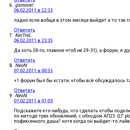
gamover
:
06.02.2011 в 22:33
ладно если вобще в этом месяце выйдет а то так г
Ответить
KesTreL
:
06.02.2011 в 23:35
Да хоть 28-го, главное чтоб не 29-31), а форум, я д
Ответить
NeoN
:
07.02.2011 в 00:55
+1 форум был бы кстати. чтобы всё обсуждалось там
Ответить
NeoN
:
07.02.2011 в 01:03
Подскажите кто-нибудь, что сделать чтобы подключ
по методе трех обновлений, с обходом АП25. (LT p
пофиксенного даша? хотя когда он выйдет-то лайв 