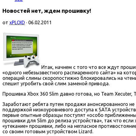
Новостей нет, ждем прошивку!
от
xPLOID
· 06.02.2011
Итак, начнем с того что все ждут прош
«одного небезызвестного распиаренного сайта» на кото
операций слимы скоропостижно блокировались на чтение
спешит угробить свой слим заменой привода.
Прошивка Xbox 360 Slim давно готова, но Team Xecuter, 
Заработают ребята путем продажи анонсированного не 
поддержкой низкоуровневого доступа к SATA устройству 
первые опытные образцы поступят «особо приближенным
прошивки для Slim до релиза устройства», так что есл
«утекание» прошивки, либо на негласное противостояни
со своим готовым устройством Lizard.