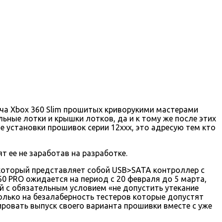
куча Xbox 360 Slim прошитых криворукими мастерами
ьные лотки и крышки лотков, да и к тому же после этих
 установки прошивок серии 12ххх, это адресую тем кто
т ее не заработав на разработке.
 который представляет собой USB>SATA контроллер с
60 PRO ожидается на период с 20 февраля до 5 марта,
й с обязательным условием «не допустить утекание
олько на безалаберность тестеров которые допустят
ировать выпуск своего варианта прошивки вместе с уже