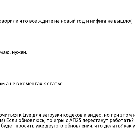
оворили что всё ждите на новый год и нифига не вышло(
умаю, нужен.
 а не в коментах к статье.
иться к Live для загрузки кодеков к видео, но при это
lus) Если обновлюсь, то игры с АП25 перестанут работать
будет просить уже другого обновления. что делать? как 