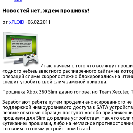
Новостей нет, ждем прошивку!
от
xPLOID
· 06.02.2011
Итак, начнем с того что все ждут прош
«одного небезызвестного распиаренного сайта» на кото
операций слимы скоропостижно блокировались на чтение
спешит угробить свой слим заменой привода.
Прошивка Xbox 360 Slim давно готова, но Team Xecuter, 
Заработают ребята путем продажи анонсированного не 
поддержкой низкоуровневого доступа к SATA устройству 
первые опытные образцы поступят «особо приближенным
прошивки для Slim до релиза устройства», так что есл
«утекание» прошивки, либо на негласное противостояни
со своим готовым устройством Lizard.