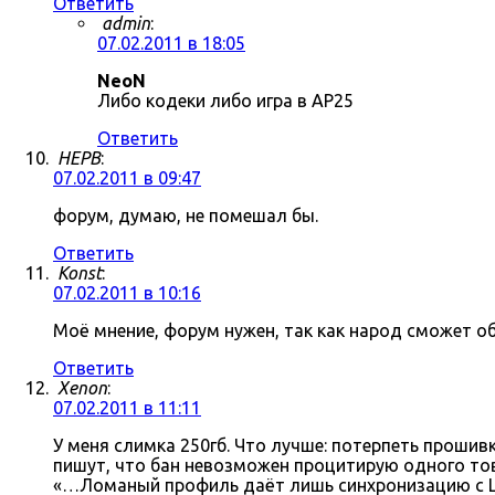
Ответить
admin
:
07.02.2011 в 18:05
NeoN
Либо кодеки либо игра в AP25
Ответить
HEPB
:
07.02.2011 в 09:47
форум, думаю, не помешал бы.
Ответить
Konst
:
07.02.2011 в 10:16
Моё мнение, форум нужен, так как народ сможет о
Ответить
Xenon
:
07.02.2011 в 11:11
У меня слимка 250гб. Что лучше: потерпеть прошив
пишут, что бан невозможен процитирую одного тов
«…Ломаный профиль даёт лишь синхронизацию с Li