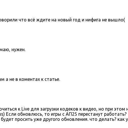
оворили что всё ждите на новый год и нифига не вышло(
умаю, нужен.
 а не в коментах к статье.
иться к Live для загрузки кодеков к видео, но при это
lus) Если обновлюсь, то игры с АП25 перестанут работать
будет просить уже другого обновления. что делать? как 