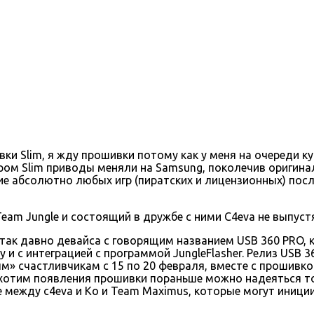
ивки Slim, я жду прошивки потому как у меня на очереди 
ром Slim приводы меняли на Samsung, поколечив оригинал
 абсолютно любых игр (пиратских и лицензионных) после
Team Jungle и состоящий в дружбе с ними C4eva не выпустя
так давно девайса с говорящим названием USB 360 PRO,
и с интеграцией с программой JungleFlasher. Релиз USB 3
» счастливчикам с 15 по 20 февраля, вместе с прошивко
и хотим появления прошивки пораньше можно надеяться т
е между c4eva и Ko и Team Maximus, которые могут иници