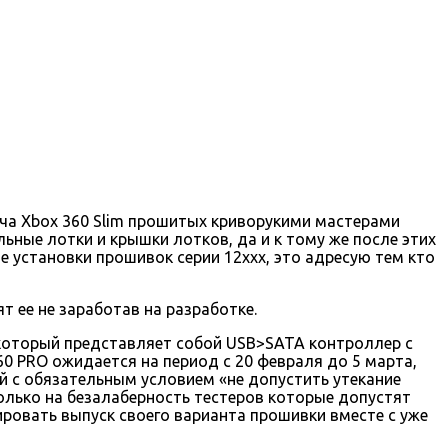
куча Xbox 360 Slim прошитых криворукими мастерами
ьные лотки и крышки лотков, да и к тому же после этих
 установки прошивок серии 12ххх, это адресую тем кто
т ее не заработав на разработке.
 который представляет собой USB>SATA контроллер с
60 PRO ожидается на период с 20 февраля до 5 марта,
й с обязательным условием «не допустить утекание
олько на безалаберность тестеров которые допустят
ировать выпуск своего варианта прошивки вместе с уже