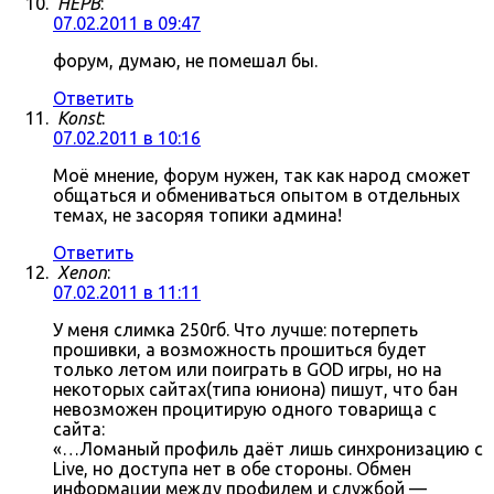
HEPB
:
07.02.2011 в 09:47
форум, думаю, не помешал бы.
Ответить
Konst
:
07.02.2011 в 10:16
Моё мнение, форум нужен, так как народ сможет
общаться и обмениваться опытом в отдельных
темах, не засоряя топики админа!
Ответить
Xenon
:
07.02.2011 в 11:11
У меня слимка 250гб. Что лучше: потерпеть
прошивки, а возможность прошиться будет
только летом или поиграть в GOD игры, но на
некоторых сайтах(типа юниона) пишут, что бан
невозможен процитирую одного товарища с
сайта:
«…Ломаный профиль даёт лишь синхронизацию с
Live, но доступа нет в обе стороны. Обмен
информации между профилем и службой —