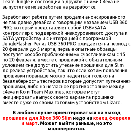
Team Jungle и состоящий в дружбе с ними C4eva не
выпустят ее не заработав на разработке.
Заработают ребята путем продажи анонсированного
не так давно девайса с говорящим названием USB 360
PRO, который представляет собой USB>SATA
контроллер с поддержкой низкоуровневого доступа к
SATA устройству и с интеграцией с программой
JungleFlasher. Релиз USB 360 PRO ожидается на период с
20 февраля до 5 марта, первые опытные образцы
поступят «особо приближенным» счастливчикам с 15
по 20 февраля, вместе с прошивкой с обязательным
условием «не допустить утекание прошивки для Slim
до релиза устройства», так что если хотим появления
прошивки пораньше можно надеяться только на
безалаберность тестеров которые допустят «утекание»
прошивки, либо на негласное противостояние между
c4eva и Ko и Team Maximus, которые могут
инициировать выпуск своего варианта прошивки
вместе с уже со своим готовым устройством Lizard.
В любом случае ориентироваться на выход
прошивки для Xbox 360 Slim
надо на
конец февраля
и март
. Может выйти раньше, но это
маловероятно.