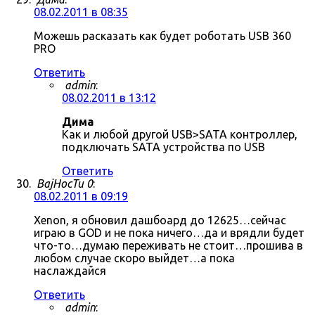
08.02.2011 в 08:35
Можешь расказать как будет роботать USB 360
PRO
Ответить
admin
:
08.02.2011 в 13:12
Дима
Как и любой другой USB>SATA контроллер,
подключать SATA устройства по USB
Ответить
BajHocTu 0
:
08.02.2011 в 09:19
Xenon, я обновил дашбоард до 12625…сейчас
играю в GOD и не пока ничего…да и врядли будет
что-то…думаю переживать не стоит…прошива в
любом случае скоро выйдет…а пока
наслаждайся
Ответить
admin
: