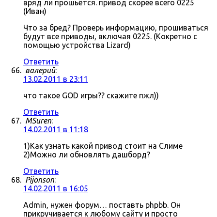
вряд ли прошьётся. привод скорее всего 0225
(Иван)
Что за бред? Проверь информацию, прошиваться
будут все приводы, включая 0225. (Кокретно с
помощью устройства Lizard)
Ответить
валерий
:
13.02.2011 в 23:11
что такое GOD игры?? скажите пжл))
Ответить
MSuren
:
14.02.2011 в 11:18
1)Как узнать какой привод стоит на Слиме
2)Можно ли обновлять дашборд?
Ответить
Pijonson
:
14.02.2011 в 16:05
Admin, нужен форум… поставть phpbb. Он
прикручивается к любому сайту и просто