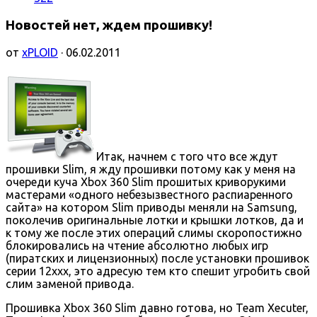
Новостей нет, ждем прошивку!
от
xPLOID
· 06.02.2011
Итак, начнем с того что все ждут
прошивки Slim, я жду прошивки потому как у меня на
очереди куча Xbox 360 Slim прошитых криворукими
мастерами «одного небезызвестного распиаренного
сайта» на котором Slim приводы меняли на Samsung,
поколечив оригинальные лотки и крышки лотков, да и
к тому же после этих операций слимы скоропостижно
блокировались на чтение абсолютно любых игр
(пиратских и лицензионных) после установки прошивок
серии 12ххх, это адресую тем кто спешит угробить свой
слим заменой привода.
Прошивка Xbox 360 Slim давно готова, но Team Xecuter,