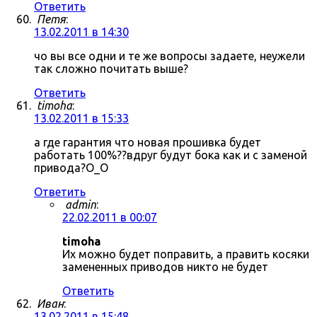
Ответить
Петя
:
13.02.2011 в 14:30
чо вы все одни и те же вопросы задаете, неужели
так сложно почитать выше?
Ответить
timoha
:
13.02.2011 в 15:33
а где гарантия что новая прошивка будет
работать 100%??вдруг будут бока как и с заменой
привода?О_О
Ответить
admin
:
22.02.2011 в 00:07
timoha
Их можно будет поправить, а править косяки
замененных приводов никто не будет
Ответить
Иван
:
13.02.2011 в 15:48