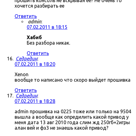
прошить консоль не вскрывая ее? Не очень то
хочется разбирать ее
Ответить
admin
:
07.02.2011 в 18:15
Хабиб
Без разбора никак.
Ответить
Седредин
:
07.02.2011 в 18:20
Xenon
вообще то написано что скоро выйдет прошивка
Ответить
Седредин
:
07.02.2011 в 18:28
admin прошивка на 0225 тоже или только на 9504
вышла а вообще как опредилить какой привод у
меня дата 13 авг 2010 года слим жд 250гб+2игры
алан вей и фз3 не знаешь какой привод?