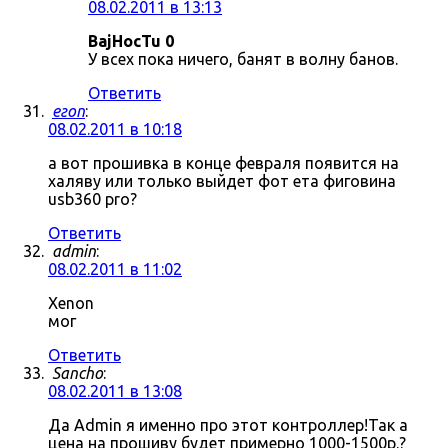
08.02.2011 в 13:13
BajHocTu 0
У всех пока ничего, банят в волну банов.
Ответить
егоп
:
08.02.2011 в 10:18
а вот прошивка в конце февраля появится на
халяву или только выйдет фот ета фиговина
usb360 pro?
Ответить
admin
:
08.02.2011 в 11:02
Xenon
мог
Ответить
Sancho
:
08.02.2011 в 13:08
Да Admin я именно про этот контроллер!Так а
цена на прошиву будет примерно 1000-1500р.?