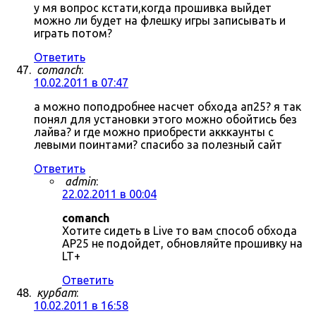
у мя вопрос кстати,когда прошивка выйдет
можно ли будет на флешку игры записывать и
играть потом?
Ответить
comanch
:
10.02.2011 в 07:47
а можно поподробнее насчет обхода ап25? я так
понял для установки этого можно обойтись без
лайва? и где можно приобрести акккаунты с
левыми поинтами? спасибо за полезный сайт
Ответить
admin
:
22.02.2011 в 00:04
comanch
Хотите сидеть в Live то вам способ обхода
AP25 не подойдет, обновляйте прошивку на
LT+
Ответить
курбат
:
10.02.2011 в 16:58