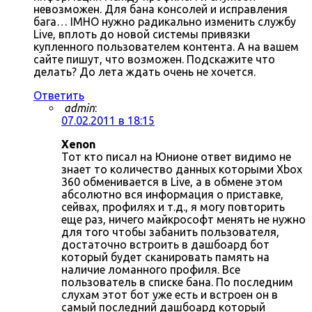
невозможен. Для бана консолей и исправления
бага… IMHO нужно радикально изменить службу
Live, вплоть до новой системы привязки
купленного пользователем контента. А на вашем
сайте пишут, что возможен. Подскажите что
делать? До лета ждать очень не хочется.
Ответить
admin
:
07.02.2011 в 18:15
Xenon
Тот кто писал на Юнионе ответ видимо не
знает то количество данных которыми Xbox
360 обменивается в Live, а в обмене этом
абсолютно вся информация о приставке,
сейвах, профилях и т.д., я могу повторить
еще раз, ничего майкрософт менять не нужно
для того чтобы забанить пользователя,
достаточно встроить в дашбоард бот
который будет сканировать память на
наличие ломанного профиля. Все
пользователь в списке бана. По последним
слухам этот бот уже есть и встроен он в
самый последний дашбоард который