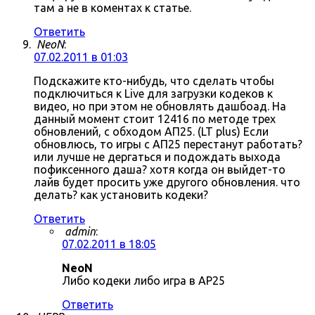
там а не в коментах к статье.
Ответить
NeoN
:
07.02.2011 в 01:03
Подскажите кто-нибудь, что сделать чтобы
подключиться к Live для загрузки кодеков к
видео, но при этом не обновлять дашбоад. На
данный момент стоит 12416 по методе трех
обновлений, с обходом АП25. (LT plus) Если
обновлюсь, то игры с АП25 перестанут работать?
или лучше не дергаться и подождать выхода
пофиксенного даша? хотя когда он выйдет-то
лайв будет просить уже другого обновления. что
делать? как установить кодеки?
Ответить
admin
:
07.02.2011 в 18:05
NeoN
Либо кодеки либо игра в AP25
Ответить