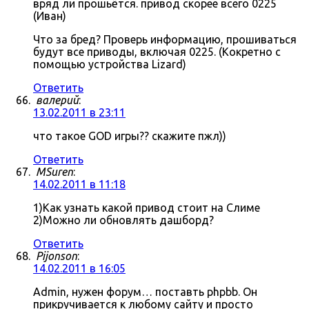
вряд ли прошьётся. привод скорее всего 0225
(Иван)
Что за бред? Проверь информацию, прошиваться
будут все приводы, включая 0225. (Кокретно с
помощью устройства Lizard)
Ответить
валерий
:
13.02.2011 в 23:11
что такое GOD игры?? скажите пжл))
Ответить
MSuren
:
14.02.2011 в 11:18
1)Как узнать какой привод стоит на Слиме
2)Можно ли обновлять дашборд?
Ответить
Pijonson
:
14.02.2011 в 16:05
Admin, нужен форум… поставть phpbb. Он
прикручивается к любому сайту и просто