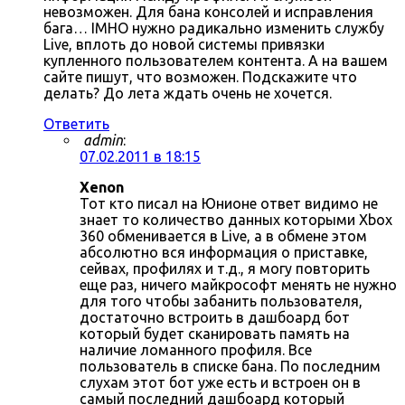
невозможен. Для бана консолей и исправления
бага… IMHO нужно радикально изменить службу
Live, вплоть до новой системы привязки
купленного пользователем контента. А на вашем
сайте пишут, что возможен. Подскажите что
делать? До лета ждать очень не хочется.
Ответить
admin
:
07.02.2011 в 18:15
Xenon
Тот кто писал на Юнионе ответ видимо не
знает то количество данных которыми Xbox
360 обменивается в Live, а в обмене этом
абсолютно вся информация о приставке,
сейвах, профилях и т.д., я могу повторить
еще раз, ничего майкрософт менять не нужно
для того чтобы забанить пользователя,
достаточно встроить в дашбоард бот
который будет сканировать память на
наличие ломанного профиля. Все
пользователь в списке бана. По последним
слухам этот бот уже есть и встроен он в
самый последний дашбоард который