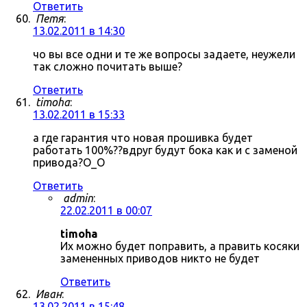
Ответить
Петя
:
13.02.2011 в 14:30
чо вы все одни и те же вопросы задаете, неужели
так сложно почитать выше?
Ответить
timoha
:
13.02.2011 в 15:33
а где гарантия что новая прошивка будет
работать 100%??вдруг будут бока как и с заменой
привода?О_О
Ответить
admin
:
22.02.2011 в 00:07
timoha
Их можно будет поправить, а править косяки
замененных приводов никто не будет
Ответить
Иван
:
13.02.2011 в 15:48