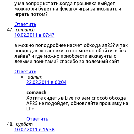
у мя вопрос кстати,когда прошивка выйдет
можно ли будет на флешку игры записывать и
играть потом?
Ответить
comanch
:
10.02.2011 в 07:47
а можно поподробнее насчет обхода ап25? я так
понял для установки этого можно обойтись без
лайва? и где можно приобрести акккаунты с
левыми поинтами? спасибо за полезный сайт
Ответить
admin
:
22.02.2011 в 00:04
comanch
Хотите сидеть в Live то вам способ обхода
AP25 не подойдет, обновляйте прошивку на
LT+
Ответить
курбат
:
10.02.2011 в 16:58