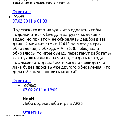
там а не в коментах к статье.
Ответить
NeoN
:
07.02.2011 в 01:03
Подскажите кто-нибудь, что сделать чтобы
подключиться к Live для загрузки кодеков к
видео, но при этом не обновлять дашбоад. На
данный момент стоит 12416 по методе трех
обновлений, с обходом АП25. (LT plus) Если
обновлюсь, то игры с АП25 перестанут работать?
или лучше не дергаться и подождать выхода
пофиксенного даша? хотя когда он выйдет-то
лайв будет просить уже другого обновления. что
делать? как установить кодеки?
Ответить
admin
:
07.02.2011 в 18:05
NeoN
Либо кодеки либо игра в AP25
Ответить