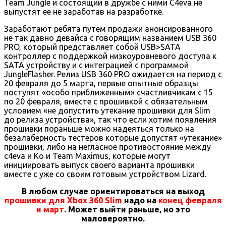
Team Jungle и состоящий в дружбе с ними C4eva не
выпустят ее не заработав на разработке.
Заработают ребята путем продажи анонсированного
не так давно девайса с говорящим названием USB 360
PRO, который представляет собой USB>SATA
контроллер с поддержкой низкоуровневого доступа к
SATA устройству и с интеграцией с программой
JungleFlasher. Релиз USB 360 PRO ожидается на период с
20 февраля до 5 марта, первые опытные образцы
поступят «особо приближенным» счастливчикам с 15
по 20 февраля, вместе с прошивкой с обязательным
условием «не допустить утекание прошивки для Slim
до релиза устройства», так что если хотим появления
прошивки пораньше можно надеяться только на
безалаберность тестеров которые допустят «утекание»
прошивки, либо на негласное противостояние между
c4eva и Ko и Team Maximus, которые могут
инициировать выпуск своего варианта прошивки
вместе с уже со своим готовым устройством Lizard.
В любом случае ориентироваться на выход
прошивки для Xbox 360 Slim
надо на
конец февраля
и март
. Может выйти раньше, но это
маловероятно.