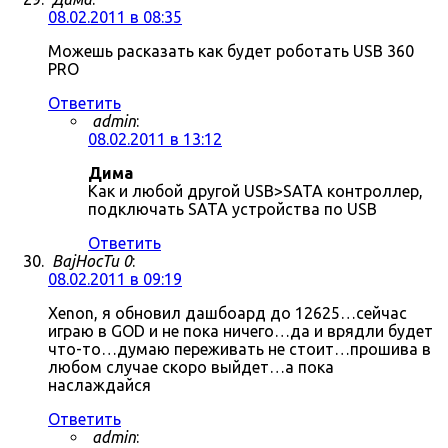
08.02.2011 в 08:35
Можешь расказать как будет роботать USB 360
PRO
Ответить
admin
:
08.02.2011 в 13:12
Дима
Как и любой другой USB>SATA контроллер,
подключать SATA устройства по USB
Ответить
BajHocTu 0
:
08.02.2011 в 09:19
Xenon, я обновил дашбоард до 12625…сейчас
играю в GOD и не пока ничего…да и врядли будет
что-то…думаю переживать не стоит…прошива в
любом случае скоро выйдет…а пока
наслаждайся
Ответить
admin
: