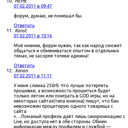
HEPB
:
07.02.2011 в 09:47
форум, думаю, не помешал бы.
Ответить
Konst
:
07.02.2011 в 10:16
Моё мнение, форум нужен, так как народ сможет
общаться и обмениваться опытом в отдельных
темах, не засоряя топики админа!
Ответить
Xenon
:
07.02.2011 в 11:11
У меня слимка 250гб. Что лучше: потерпеть
прошивки, а возможность прошиться будет
только летом или поиграть в GOD игры, но на
некоторых сайтах(типа юниона) пишут, что бан
невозможен процитирую одного товарища с
сайта:
«…Ломаный профиль даёт лишь синхронизацию с
Live, но доступа нет в обе стороны. Обмен
информации между профилем и службой —