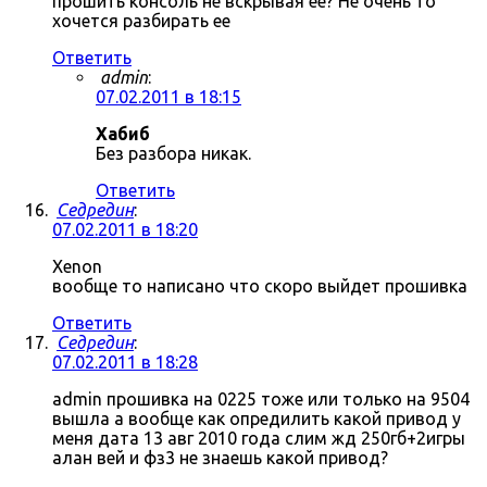
прошить консоль не вскрывая ее? Не очень то
хочется разбирать ее
Ответить
admin
:
07.02.2011 в 18:15
Хабиб
Без разбора никак.
Ответить
Седредин
:
07.02.2011 в 18:20
Xenon
вообще то написано что скоро выйдет прошивка
Ответить
Седредин
:
07.02.2011 в 18:28
admin прошивка на 0225 тоже или только на 9504
вышла а вообще как опредилить какой привод у
меня дата 13 авг 2010 года слим жд 250гб+2игры
алан вей и фз3 не знаешь какой привод?