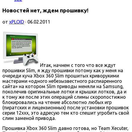
Новостей нет, ждем прошивку!
от
xPLOID
· 06.02.2011
Итак, начнем с того что все ждут
прошивки Slim, я жду прошивки потому как у меня на
очереди куча Xbox 360 Slim прошитых криворукими
мастерами «одного небезызвестного распиаренного
сайта» на котором Slim приводы меняли на Samsung,
поколечив оригинальные лотки и крышки лотков, да и
к тому же после этих операций слимы скоропостижно
блокировались на чтение абсолютно любых игр
(пиратских и лицензионных) после установки прошивок
серии 12ххх, это адресую тем кто спешит угробить свой
слим заменой привода.
Прошивка Xbox 360 Slim давно готова, но Team Xecuter,