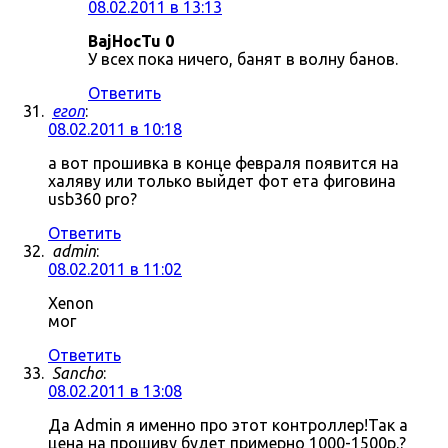
08.02.2011 в 13:13
BajHocTu 0
У всех пока ничего, банят в волну банов.
Ответить
егоп
:
08.02.2011 в 10:18
а вот прошивка в конце февраля появится на
халяву или только выйдет фот ета фиговина
usb360 pro?
Ответить
admin
:
08.02.2011 в 11:02
Xenon
мог
Ответить
Sancho
:
08.02.2011 в 13:08
Да Admin я именно про этот контроллер!Так а
цена на прошиву будет примерно 1000-1500р.?