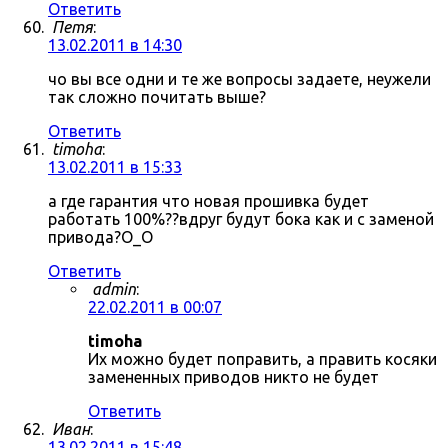
Ответить
Петя
:
13.02.2011 в 14:30
чо вы все одни и те же вопросы задаете, неужели
так сложно почитать выше?
Ответить
timoha
:
13.02.2011 в 15:33
а где гарантия что новая прошивка будет
работать 100%??вдруг будут бока как и с заменой
привода?О_О
Ответить
admin
:
22.02.2011 в 00:07
timoha
Их можно будет поправить, а править косяки
замененных приводов никто не будет
Ответить
Иван
:
13.02.2011 в 15:48