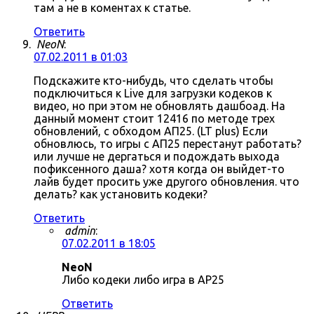
там а не в коментах к статье.
Ответить
NeoN
:
07.02.2011 в 01:03
Подскажите кто-нибудь, что сделать чтобы
подключиться к Live для загрузки кодеков к
видео, но при этом не обновлять дашбоад. На
данный момент стоит 12416 по методе трех
обновлений, с обходом АП25. (LT plus) Если
обновлюсь, то игры с АП25 перестанут работать?
или лучше не дергаться и подождать выхода
пофиксенного даша? хотя когда он выйдет-то
лайв будет просить уже другого обновления. что
делать? как установить кодеки?
Ответить
admin
:
07.02.2011 в 18:05
NeoN
Либо кодеки либо игра в AP25
Ответить