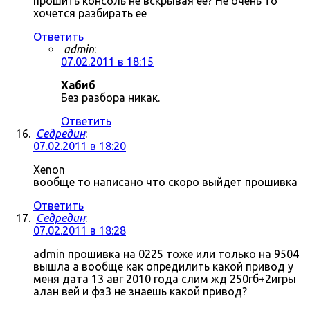
прошить консоль не вскрывая ее? Не очень то
хочется разбирать ее
Ответить
admin
:
07.02.2011 в 18:15
Хабиб
Без разбора никак.
Ответить
Седредин
:
07.02.2011 в 18:20
Xenon
вообще то написано что скоро выйдет прошивка
Ответить
Седредин
:
07.02.2011 в 18:28
admin прошивка на 0225 тоже или только на 9504
вышла а вообще как опредилить какой привод у
меня дата 13 авг 2010 года слим жд 250гб+2игры
алан вей и фз3 не знаешь какой привод?