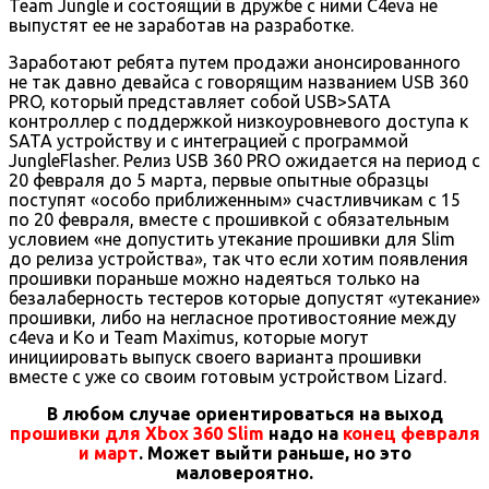
Team Jungle и состоящий в дружбе с ними C4eva не
выпустят ее не заработав на разработке.
Заработают ребята путем продажи анонсированного
не так давно девайса с говорящим названием USB 360
PRO, который представляет собой USB>SATA
контроллер с поддержкой низкоуровневого доступа к
SATA устройству и с интеграцией с программой
JungleFlasher. Релиз USB 360 PRO ожидается на период с
20 февраля до 5 марта, первые опытные образцы
поступят «особо приближенным» счастливчикам с 15
по 20 февраля, вместе с прошивкой с обязательным
условием «не допустить утекание прошивки для Slim
до релиза устройства», так что если хотим появления
прошивки пораньше можно надеяться только на
безалаберность тестеров которые допустят «утекание»
прошивки, либо на негласное противостояние между
c4eva и Ko и Team Maximus, которые могут
инициировать выпуск своего варианта прошивки
вместе с уже со своим готовым устройством Lizard.
В любом случае ориентироваться на выход
прошивки для Xbox 360 Slim
надо на
конец февраля
и март
. Может выйти раньше, но это
маловероятно.