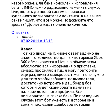
невозможен. Для бана консолей и исправления
бага… IMHO нужно радикально изменить службу
Live, вплоть до новой системы привязки
купленного пользователем контента. А на вашем
сайте пишут, что возможен. Подскажите что
делать? До лета ждать очень не хочется.
Ответить
admin
:
07.02.2011 в 18:15
Xenon
Тот кто писал на Юнионе ответ видимо не
знает то количество данных которыми Xbox
360 обменивается в Live, а в обмене этом
абсолютно вся информация о приставке,
сейвах, профилях и т.д., я могу повторить
еще раз, ничего майкрософт менять не нужно
для того чтобы забанить пользователя,
достаточно встроить в дашбоард бот
который будет сканировать память на
наличие ломанного профиля. Все
пользователь в списке бана. По последним
слухам этот бот уже есть и встроен он в
самый последний дашбоард который