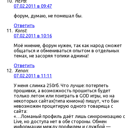
HEPB
:
07.02.2011 в 09:47
форум, думаю, не помешал бы.
Ответить
Konst
:
07.02.2011 в 10:16
Моё мнение, форум нужен, так как народ сможет
общаться и обмениваться опытом в отдельных
темах, не засоряя топики админа!
Ответить
Xenon
:
07.02.2011 в 11:11
У меня слимка 250гб. Что лучше: потерпеть
прошивки, а возможность прошиться будет
только летом или поиграть в GOD игры, но на
некоторых сайтах(типа юниона) пишут, что бан
невозможен процитирую одного товарища с
сайта:
«…Ломаный профиль даёт лишь синхронизацию с
Live, но доступа нет в обе стороны. Обмен
информации между профилем и службой —