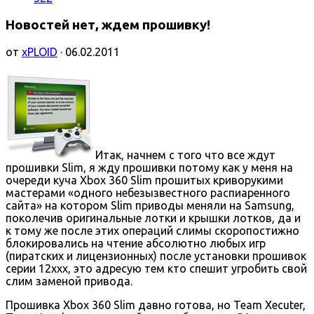
Новостей нет, ждем прошивку!
от
xPLOID
· 06.02.2011
Итак, начнем с того что все ждут
прошивки Slim, я жду прошивки потому как у меня на
очереди куча Xbox 360 Slim прошитых криворукими
мастерами «одного небезызвестного распиаренного
сайта» на котором Slim приводы меняли на Samsung,
поколечив оригинальные лотки и крышки лотков, да и
к тому же после этих операций слимы скоропостижно
блокировались на чтение абсолютно любых игр
(пиратских и лицензионных) после установки прошивок
серии 12ххх, это адресую тем кто спешит угробить свой
слим заменой привода.
Прошивка Xbox 360 Slim давно готова, но Team Xecuter,