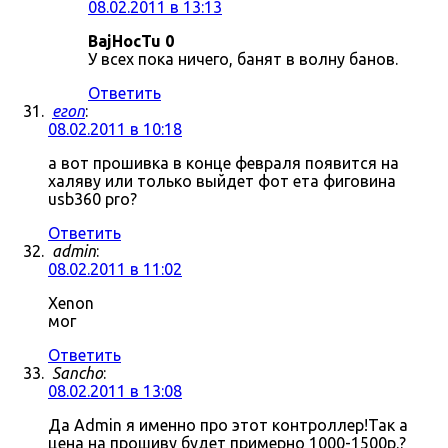
08.02.2011 в 13:13
BajHocTu 0
У всех пока ничего, банят в волну банов.
Ответить
егоп
:
08.02.2011 в 10:18
а вот прошивка в конце февраля появится на
халяву или только выйдет фот ета фиговина
usb360 pro?
Ответить
admin
:
08.02.2011 в 11:02
Xenon
мог
Ответить
Sancho
:
08.02.2011 в 13:08
Да Admin я именно про этот контроллер!Так а
цена на прошиву будет примерно 1000-1500р.?