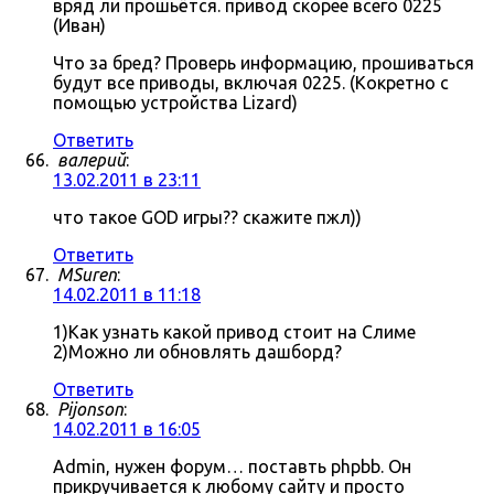
вряд ли прошьётся. привод скорее всего 0225
(Иван)
Что за бред? Проверь информацию, прошиваться
будут все приводы, включая 0225. (Кокретно с
помощью устройства Lizard)
Ответить
валерий
:
13.02.2011 в 23:11
что такое GOD игры?? скажите пжл))
Ответить
MSuren
:
14.02.2011 в 11:18
1)Как узнать какой привод стоит на Слиме
2)Можно ли обновлять дашборд?
Ответить
Pijonson
:
14.02.2011 в 16:05
Admin, нужен форум… поставть phpbb. Он
прикручивается к любому сайту и просто