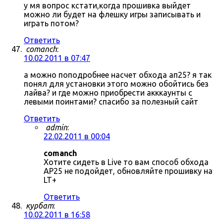
у мя вопрос кстати,когда прошивка выйдет
можно ли будет на флешку игры записывать и
играть потом?
Ответить
comanch
:
10.02.2011 в 07:47
а можно поподробнее насчет обхода ап25? я так
понял для установки этого можно обойтись без
лайва? и где можно приобрести акккаунты с
левыми поинтами? спасибо за полезный сайт
Ответить
admin
:
22.02.2011 в 00:04
comanch
Хотите сидеть в Live то вам способ обхода
AP25 не подойдет, обновляйте прошивку на
LT+
Ответить
курбат
:
10.02.2011 в 16:58