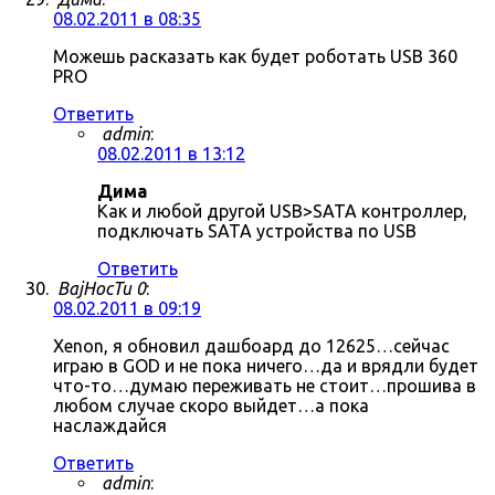
08.02.2011 в 08:35
Можешь расказать как будет роботать USB 360
PRO
Ответить
admin
:
08.02.2011 в 13:12
Дима
Как и любой другой USB>SATA контроллер,
подключать SATA устройства по USB
Ответить
BajHocTu 0
:
08.02.2011 в 09:19
Xenon, я обновил дашбоард до 12625…сейчас
играю в GOD и не пока ничего…да и врядли будет
что-то…думаю переживать не стоит…прошива в
любом случае скоро выйдет…а пока
наслаждайся
Ответить
admin
: