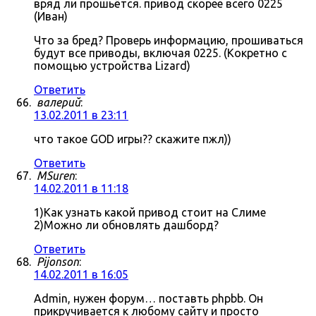
вряд ли прошьётся. привод скорее всего 0225
(Иван)
Что за бред? Проверь информацию, прошиваться
будут все приводы, включая 0225. (Кокретно с
помощью устройства Lizard)
Ответить
валерий
:
13.02.2011 в 23:11
что такое GOD игры?? скажите пжл))
Ответить
MSuren
:
14.02.2011 в 11:18
1)Как узнать какой привод стоит на Слиме
2)Можно ли обновлять дашборд?
Ответить
Pijonson
:
14.02.2011 в 16:05
Admin, нужен форум… поставть phpbb. Он
прикручивается к любому сайту и просто