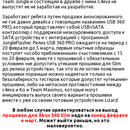
Team Jungle и состоящий в дружбе с ними C4eva не
выпустят ее не заработав на разработке.
Заработают ребята путем продажи анонсированного
не так давно девайса с говорящим названием USB 360
PRO, который представляет собой USB>SATA
контроллер с поддержкой низкоуровневого доступа к
SATA устройству и с интеграцией с программой
JungleFlasher. Релиз USB 360 PRO ожидается на период с
20 февраля до 5 марта, первые опытные образцы
поступят «особо приближенным» счастливчикам с 15
по 20 февраля, вместе с прошивкой с обязательным
условием «не допустить утекание прошивки для Slim
до релиза устройства», так что если хотим появления
прошивки пораньше можно надеяться только на
безалаберность тестеров которые допустят «утекание»
прошивки, либо на негласное противостояние между
c4eva и Ko и Team Maximus, которые могут
инициировать выпуск своего варианта прошивки
вместе с уже со своим готовым устройством Lizard.
В любом случае ориентироваться на выход
прошивки для Xbox 360 Slim
надо на
конец февраля
и март
. Может выйти раньше, но это
маловероятно.