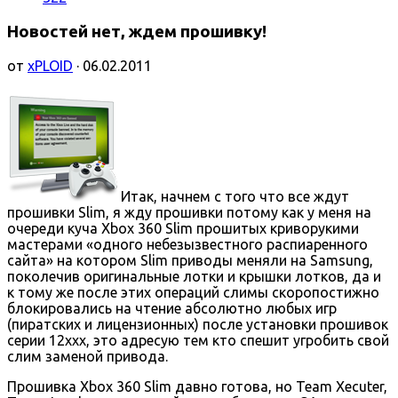
Новостей нет, ждем прошивку!
от
xPLOID
· 06.02.2011
Итак, начнем с того что все ждут
прошивки Slim, я жду прошивки потому как у меня на
очереди куча Xbox 360 Slim прошитых криворукими
мастерами «одного небезызвестного распиаренного
сайта» на котором Slim приводы меняли на Samsung,
поколечив оригинальные лотки и крышки лотков, да и
к тому же после этих операций слимы скоропостижно
блокировались на чтение абсолютно любых игр
(пиратских и лицензионных) после установки прошивок
серии 12ххх, это адресую тем кто спешит угробить свой
слим заменой привода.
Прошивка Xbox 360 Slim давно готова, но Team Xecuter,