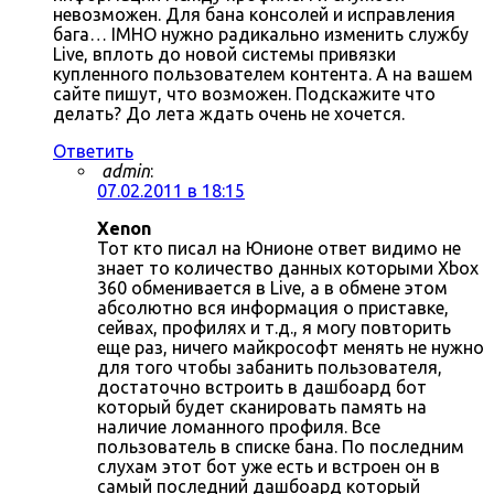
невозможен. Для бана консолей и исправления
бага… IMHO нужно радикально изменить службу
Live, вплоть до новой системы привязки
купленного пользователем контента. А на вашем
сайте пишут, что возможен. Подскажите что
делать? До лета ждать очень не хочется.
Ответить
admin
:
07.02.2011 в 18:15
Xenon
Тот кто писал на Юнионе ответ видимо не
знает то количество данных которыми Xbox
360 обменивается в Live, а в обмене этом
абсолютно вся информация о приставке,
сейвах, профилях и т.д., я могу повторить
еще раз, ничего майкрософт менять не нужно
для того чтобы забанить пользователя,
достаточно встроить в дашбоард бот
который будет сканировать память на
наличие ломанного профиля. Все
пользователь в списке бана. По последним
слухам этот бот уже есть и встроен он в
самый последний дашбоард который