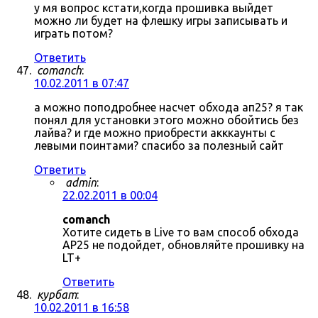
у мя вопрос кстати,когда прошивка выйдет
можно ли будет на флешку игры записывать и
играть потом?
Ответить
comanch
:
10.02.2011 в 07:47
а можно поподробнее насчет обхода ап25? я так
понял для установки этого можно обойтись без
лайва? и где можно приобрести акккаунты с
левыми поинтами? спасибо за полезный сайт
Ответить
admin
:
22.02.2011 в 00:04
comanch
Хотите сидеть в Live то вам способ обхода
AP25 не подойдет, обновляйте прошивку на
LT+
Ответить
курбат
:
10.02.2011 в 16:58