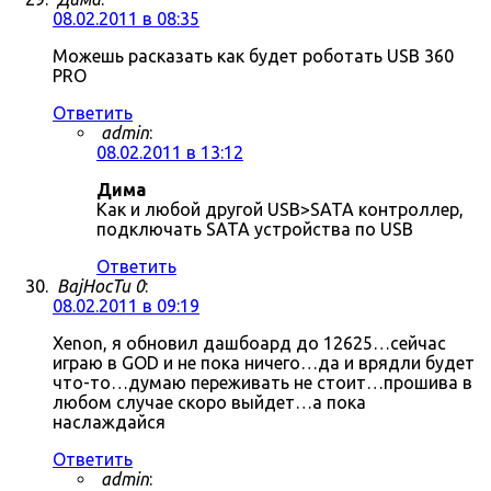
08.02.2011 в 08:35
Можешь расказать как будет роботать USB 360
PRO
Ответить
admin
:
08.02.2011 в 13:12
Дима
Как и любой другой USB>SATA контроллер,
подключать SATA устройства по USB
Ответить
BajHocTu 0
:
08.02.2011 в 09:19
Xenon, я обновил дашбоард до 12625…сейчас
играю в GOD и не пока ничего…да и врядли будет
что-то…думаю переживать не стоит…прошива в
любом случае скоро выйдет…а пока
наслаждайся
Ответить
admin
: