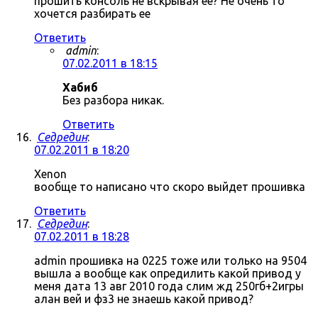
прошить консоль не вскрывая ее? Не очень то
хочется разбирать ее
Ответить
admin
:
07.02.2011 в 18:15
Хабиб
Без разбора никак.
Ответить
Седредин
:
07.02.2011 в 18:20
Xenon
вообще то написано что скоро выйдет прошивка
Ответить
Седредин
:
07.02.2011 в 18:28
admin прошивка на 0225 тоже или только на 9504
вышла а вообще как опредилить какой привод у
меня дата 13 авг 2010 года слим жд 250гб+2игры
алан вей и фз3 не знаешь какой привод?