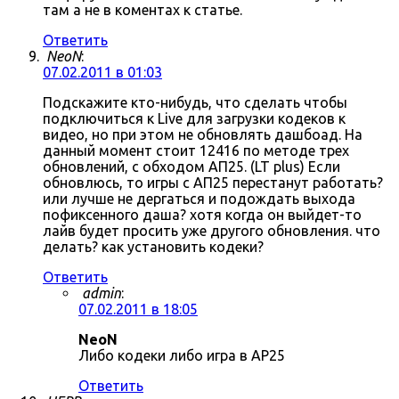
там а не в коментах к статье.
Ответить
NeoN
:
07.02.2011 в 01:03
Подскажите кто-нибудь, что сделать чтобы
подключиться к Live для загрузки кодеков к
видео, но при этом не обновлять дашбоад. На
данный момент стоит 12416 по методе трех
обновлений, с обходом АП25. (LT plus) Если
обновлюсь, то игры с АП25 перестанут работать?
или лучше не дергаться и подождать выхода
пофиксенного даша? хотя когда он выйдет-то
лайв будет просить уже другого обновления. что
делать? как установить кодеки?
Ответить
admin
:
07.02.2011 в 18:05
NeoN
Либо кодеки либо игра в AP25
Ответить