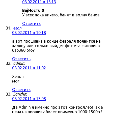
08.02.2011 в 13:13
BajHocTu 0
У всех пока ничего, банят в волну банов.
Ответить
егоп
:
08.02.2011 в 10:18
а вот прошивка в конце февраля появится на
халяву или только выйдет фот ета фиговина
usb360 pro?
Ответить
admin
:
08.02.2011 в 11:02
Xenon
мог
Ответить
Sancho
:
08.02.2011 в 13:08
Да Admin я именно про этот контроллер!Так а
цена на прошиву будет примерно 1000-1500р.?