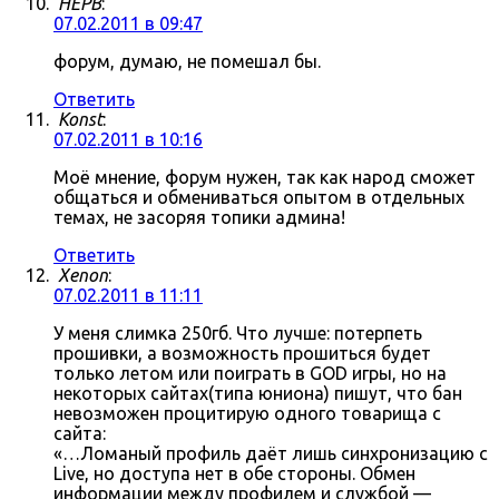
HEPB
:
07.02.2011 в 09:47
форум, думаю, не помешал бы.
Ответить
Konst
:
07.02.2011 в 10:16
Моё мнение, форум нужен, так как народ сможет
общаться и обмениваться опытом в отдельных
темах, не засоряя топики админа!
Ответить
Xenon
:
07.02.2011 в 11:11
У меня слимка 250гб. Что лучше: потерпеть
прошивки, а возможность прошиться будет
только летом или поиграть в GOD игры, но на
некоторых сайтах(типа юниона) пишут, что бан
невозможен процитирую одного товарища с
сайта:
«…Ломаный профиль даёт лишь синхронизацию с
Live, но доступа нет в обе стороны. Обмен
информации между профилем и службой —