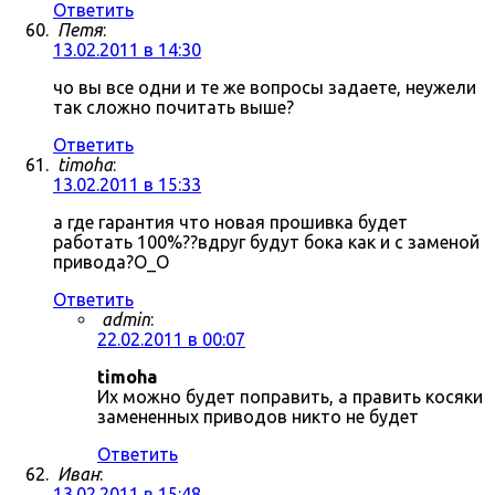
Ответить
Петя
:
13.02.2011 в 14:30
чо вы все одни и те же вопросы задаете, неужели
так сложно почитать выше?
Ответить
timoha
:
13.02.2011 в 15:33
а где гарантия что новая прошивка будет
работать 100%??вдруг будут бока как и с заменой
привода?О_О
Ответить
admin
:
22.02.2011 в 00:07
timoha
Их можно будет поправить, а править косяки
замененных приводов никто не будет
Ответить
Иван
:
13.02.2011 в 15:48