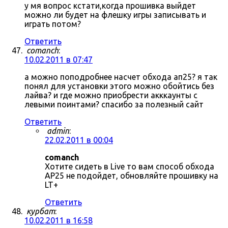
у мя вопрос кстати,когда прошивка выйдет
можно ли будет на флешку игры записывать и
играть потом?
Ответить
comanch
:
10.02.2011 в 07:47
а можно поподробнее насчет обхода ап25? я так
понял для установки этого можно обойтись без
лайва? и где можно приобрести акккаунты с
левыми поинтами? спасибо за полезный сайт
Ответить
admin
:
22.02.2011 в 00:04
comanch
Хотите сидеть в Live то вам способ обхода
AP25 не подойдет, обновляйте прошивку на
LT+
Ответить
курбат
:
10.02.2011 в 16:58