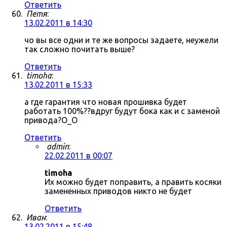
Ответить
Петя
:
13.02.2011 в 14:30
чо вы все одни и те же вопросы задаете, неужели
так сложно почитать выше?
Ответить
timoha
:
13.02.2011 в 15:33
а где гарантия что новая прошивка будет
работать 100%??вдруг будут бока как и с заменой
привода?О_О
Ответить
admin
:
22.02.2011 в 00:07
timoha
Их можно будет поправить, а править косяки
замененных приводов никто не будет
Ответить
Иван
:
13.02.2011 в 15:48