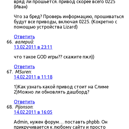
вряд ли прошьётся. привод скорее всего 0225
(Иван)
Что за бред? Проверь информацию, прошиваться
будут все приводы, включая 0225. (Кокретно с
помощью устройства Lizard)
Ответить
валерий
:
13.02.2011 в 23:11
что такое GOD игры?? скажите пжл))
Ответить
MSuren
:
14.02.2011 в 11:18
1)Как узнать какой привод стоит на Слиме
2)Можно ли обновлять дашборд?
Ответить
Pijonson
:
14.02.2011 в 16:05
Admin, нужен форум… поставть phpbb. Он
прикручивается к любому сайту и просто