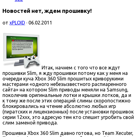
Новостей нет, ждем прошивку!
от
xPLOID
· 06.02.2011
Итак, начнем с того что все ждут
прошивки Slim, я жду прошивки потому как у меня на
очереди куча Xbox 360 Slim прошитых криворукими
мастерами «одного небезызвестного распиаренного
сайта» на котором Slim приводы меняли на Samsung,
поколечив оригинальные лотки и крышки лотков, да и
к тому же после этих операций слимы скоропостижно
блокировались на чтение абсолютно любых игр
(пиратских и лицензионных) после установки прошивок
серии 12ххх, это адресую тем кто спешит угробить свой
слим заменой привода.
Прошивка Xbox 360 Slim давно готова, но Team Xecuter,