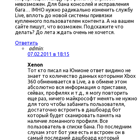
невозможен. Для бана консолей и исправления
бага… IMHO нужно радикально изменить службу
Live, вплоть до новой системы привязки
купленного пользователем контента. А на вашем
сайте пишут, что возможен. Подскажите что
делать? До лета ждать очень не хочется.
Ответить
admin
:
07.02.2011 в 18:15
Xenon
Тот кто писал на Юнионе ответ видимо не
знает то количество данных которыми Xbox
360 обменивается в Live, а в обмене этом
абсолютно вся информация о приставке,
сейвах, профилях и т.д., я могу повторить
еще раз, ничего майкрософт менять не нужно
для того чтобы забанить пользователя,
достаточно встроить в дашбоард бот
который будет сканировать память на
наличие ломанного профиля. Все
пользователь в списке бана. По последним
слухам этот бот уже есть и встроен он в
самый последний дашбоард который