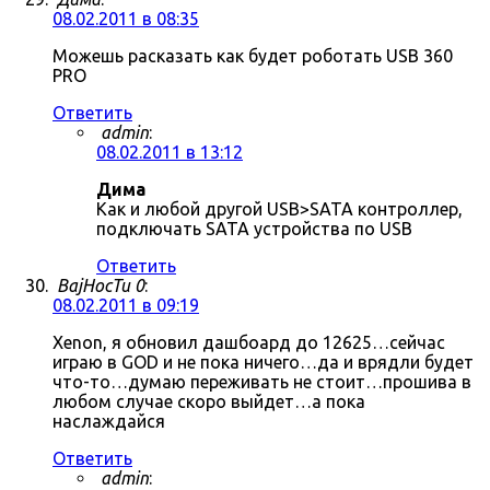
08.02.2011 в 08:35
Можешь расказать как будет роботать USB 360
PRO
Ответить
admin
:
08.02.2011 в 13:12
Дима
Как и любой другой USB>SATA контроллер,
подключать SATA устройства по USB
Ответить
BajHocTu 0
:
08.02.2011 в 09:19
Xenon, я обновил дашбоард до 12625…сейчас
играю в GOD и не пока ничего…да и врядли будет
что-то…думаю переживать не стоит…прошива в
любом случае скоро выйдет…а пока
наслаждайся
Ответить
admin
: