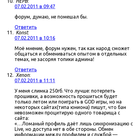
HEPB
:
07.02.2011 в 09:47
форум, думаю, не помешал бы.
Ответить
Konst
:
07.02.2011 в 10:16
Моё мнение, форум нужен, так как народ сможет
общаться и обмениваться опытом в отдельных
темах, не засоряя топики админа!
Ответить
Xenon
:
07.02.2011 в 11:11
У меня слимка 250гб. Что лучше: потерпеть
прошивки, а возможность прошиться будет
только летом или поиграть в GOD игры, но на
некоторых сайтах(типа юниона) пишут, что бан
невозможен процитирую одного товарища с
сайта:
«…Ломаный профиль даёт лишь синхронизацию с
Live, но доступа нет в обе стороны. Обмен
информации между профилем и службой —