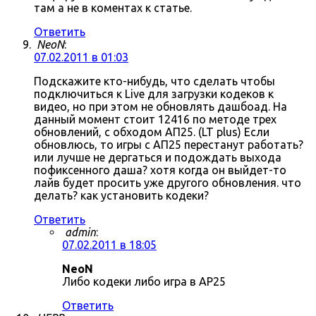
там а не в коментах к статье.
Ответить
NeoN
:
07.02.2011 в 01:03
Подскажите кто-нибудь, что сделать чтобы
подключиться к Live для загрузки кодеков к
видео, но при этом не обновлять дашбоад. На
данный момент стоит 12416 по методе трех
обновлений, с обходом АП25. (LT plus) Если
обновлюсь, то игры с АП25 перестанут работать?
или лучше не дергаться и подождать выхода
пофиксенного даша? хотя когда он выйдет-то
лайв будет просить уже другого обновления. что
делать? как установить кодеки?
Ответить
admin
:
07.02.2011 в 18:05
NeoN
Либо кодеки либо игра в AP25
Ответить