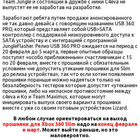
Team Jungle и состоящий в дружбе с ними C4eva не
выпустят ее не заработав на разработке.
Заработают ребята путем продажи анонсированного
не так давно девайса с говорящим названием USB 360
PRO, который представляет собой USB>SATA
контроллер с поддержкой низкоуровневого доступа к
SATA устройству и с интеграцией с программой
JungleFlasher. Релиз USB 360 PRO ожидается на период с
20 февраля до 5 марта, первые опытные образцы
поступят «особо приближенным» счастливчикам с 15
по 20 февраля, вместе с прошивкой с обязательным
условием «не допустить утекание прошивки для Slim
до релиза устройства», так что если хотим появления
прошивки пораньше можно надеяться только на
безалаберность тестеров которые допустят «утекание»
прошивки, либо на негласное противостояние между
c4eva и Ko и Team Maximus, которые могут
инициировать выпуск своего варианта прошивки
вместе с уже со своим готовым устройством Lizard.
В любом случае ориентироваться на выход
прошивки для Xbox 360 Slim
надо на
конец февраля
и март
. Может выйти раньше, но это
маловероятно.