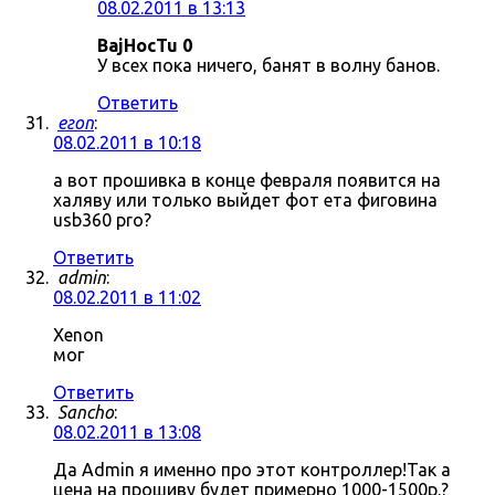
08.02.2011 в 13:13
BajHocTu 0
У всех пока ничего, банят в волну банов.
Ответить
егоп
:
08.02.2011 в 10:18
а вот прошивка в конце февраля появится на
халяву или только выйдет фот ета фиговина
usb360 pro?
Ответить
admin
:
08.02.2011 в 11:02
Xenon
мог
Ответить
Sancho
:
08.02.2011 в 13:08
Да Admin я именно про этот контроллер!Так а
цена на прошиву будет примерно 1000-1500р.?