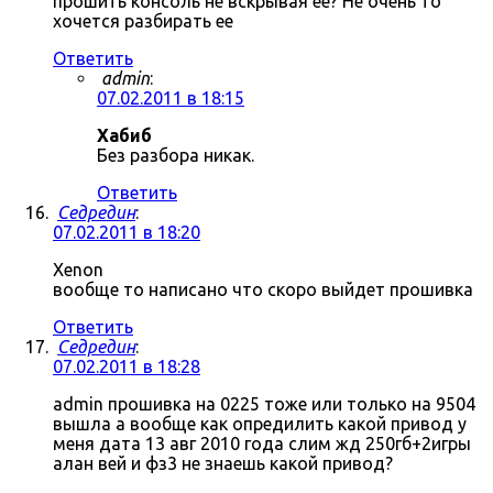
прошить консоль не вскрывая ее? Не очень то
хочется разбирать ее
Ответить
admin
:
07.02.2011 в 18:15
Хабиб
Без разбора никак.
Ответить
Седредин
:
07.02.2011 в 18:20
Xenon
вообще то написано что скоро выйдет прошивка
Ответить
Седредин
:
07.02.2011 в 18:28
admin прошивка на 0225 тоже или только на 9504
вышла а вообще как опредилить какой привод у
меня дата 13 авг 2010 года слим жд 250гб+2игры
алан вей и фз3 не знаешь какой привод?