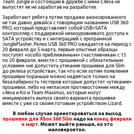
Team Jungle и состоящий в дружбе с ними C4eva не
выпустят ее не заработав на разработке.
Заработают ребята путем продажи анонсированного
не так давно девайса с говорящим названием USB 360
PRO, который представляет собой USB>SATA
контроллер с поддержкой низкоуровневого доступа к
SATA устройству и с интеграцией с программой
JungleFlasher. Релиз USB 360 PRO ожидается на период с
20 февраля до 5 марта, первые опытные образцы
поступят «особо приближенным» счастливчикам с 15
по 20 февраля, вместе с прошивкой с обязательным
условием «не допустить утекание прошивки для Slim
до релиза устройства», так что если хотим появления
прошивки пораньше можно надеяться только на
безалаберность тестеров которые допустят «утекание»
прошивки, либо на негласное противостояние между
c4eva и Ko и Team Maximus, которые могут
инициировать выпуск своего варианта прошивки
вместе с уже со своим готовым устройством Lizard.
В любом случае ориентироваться на выход
прошивки для Xbox 360 Slim
надо на
конец февраля
и март
. Может выйти раньше, но это
маловероятно.