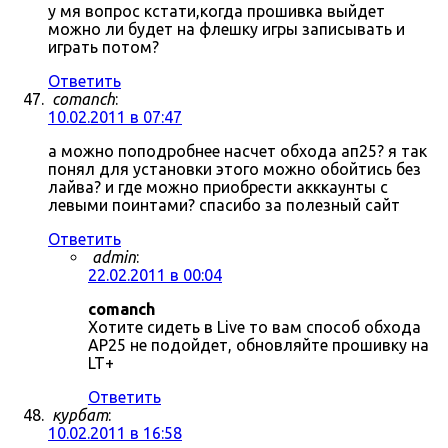
у мя вопрос кстати,когда прошивка выйдет
можно ли будет на флешку игры записывать и
играть потом?
Ответить
comanch
:
10.02.2011 в 07:47
а можно поподробнее насчет обхода ап25? я так
понял для установки этого можно обойтись без
лайва? и где можно приобрести акккаунты с
левыми поинтами? спасибо за полезный сайт
Ответить
admin
:
22.02.2011 в 00:04
comanch
Хотите сидеть в Live то вам способ обхода
AP25 не подойдет, обновляйте прошивку на
LT+
Ответить
курбат
:
10.02.2011 в 16:58