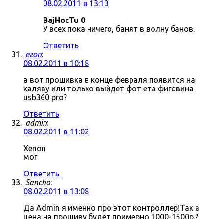
08.02.2011 в 13:13
BajHocTu 0
У всех пока ничего, банят в волну банов.
Ответить
егоп
:
08.02.2011 в 10:18
а вот прошивка в конце февраля появится на
халяву или только выйдет фот ета фиговина
usb360 pro?
Ответить
admin
:
08.02.2011 в 11:02
Xenon
мог
Ответить
Sancho
:
08.02.2011 в 13:08
Да Admin я именно про этот контроллер!Так а
цена на прошиву будет примерно 1000-1500р.?