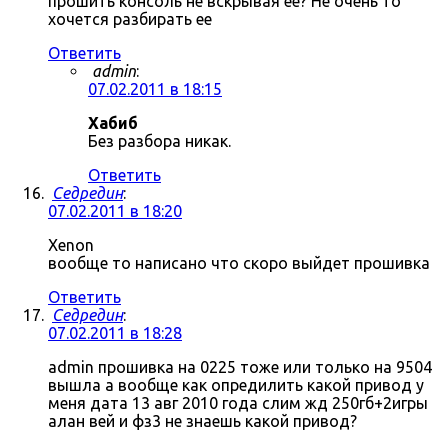
прошить консоль не вскрывая ее? Не очень то
хочется разбирать ее
Ответить
admin
:
07.02.2011 в 18:15
Хабиб
Без разбора никак.
Ответить
Седредин
:
07.02.2011 в 18:20
Xenon
вообще то написано что скоро выйдет прошивка
Ответить
Седредин
:
07.02.2011 в 18:28
admin прошивка на 0225 тоже или только на 9504
вышла а вообще как опредилить какой привод у
меня дата 13 авг 2010 года слим жд 250гб+2игры
алан вей и фз3 не знаешь какой привод?