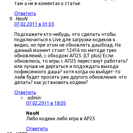
там а не в коментах к статье.
Ответить
NeoN
:
07.02.2011 в 01:03
Подскажите кто-нибудь, что сделать чтобы
подключиться к Live для загрузки кодеков к
видео, но при этом не обновлять дашбоад. На
данный момент стоит 12416 по методе трех
обновлений, с обходом АП25. (LT plus) Если
обновлюсь, то игры с АП25 перестанут работать?
или лучше не дергаться и подождать выхода
пофиксенного даша? хотя когда он выйдет-то
лайв будет просить уже другого обновления. что
делать? как установить кодеки?
Ответить
admin
:
07.02.2011 в 18:05
NeoN
Либо кодеки либо игра в AP25
Ответить