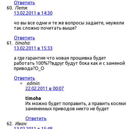
Ответить
Петя
:
13.02.2011 в 14:30
чо вы все одни и те же вопросы задаете, неужели
так сложно почитать выше?
Ответить
timoha
:
13.02.2011 в 15:33
а где гарантия что новая прошивка будет
работать 100%??вдруг будут бока как и с заменой
привода?О_О
Ответить
admin
:
22.02.2011 в 00:07
timoha
Их можно будет поправить, а править косяки
замененных приводов никто не будет
Ответить
Иван
:
13.02.2011 в 15:48