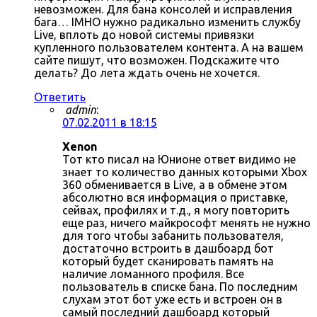
невозможен. Для бана консолей и исправления
бага… IMHO нужно радикально изменить службу
Live, вплоть до новой системы привязки
купленного пользователем контента. А на вашем
сайте пишут, что возможен. Подскажите что
делать? До лета ждать очень не хочется.
Ответить
admin
:
07.02.2011 в 18:15
Xenon
Тот кто писал на Юнионе ответ видимо не
знает то количество данных которыми Xbox
360 обменивается в Live, а в обмене этом
абсолютно вся информация о приставке,
сейвах, профилях и т.д., я могу повторить
еще раз, ничего майкрософт менять не нужно
для того чтобы забанить пользователя,
достаточно встроить в дашбоард бот
который будет сканировать память на
наличие ломанного профиля. Все
пользователь в списке бана. По последним
слухам этот бот уже есть и встроен он в
самый последний дашбоард который