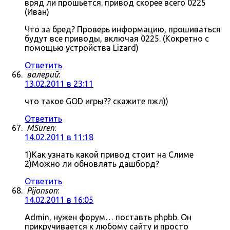
вряд ли прошьётся. привод скорее всего 0225
(Иван)
Что за бред? Проверь информацию, прошиваться
будут все приводы, включая 0225. (Кокретно с
помощью устройства Lizard)
Ответить
валерий
:
13.02.2011 в 23:11
что такое GOD игры?? скажите пжл))
Ответить
MSuren
:
14.02.2011 в 11:18
1)Как узнать какой привод стоит на Слиме
2)Можно ли обновлять дашборд?
Ответить
Pijonson
:
14.02.2011 в 16:05
Admin, нужен форум… поставть phpbb. Он
прикручивается к любому сайту и просто