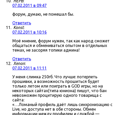
HEPB
:
07.02.2011 в 09:47
форум, думаю, не помешал бы.
Ответить
Konst
:
07.02.2011 в 10:16
Моё мнение, форум нужен, так как народ сможет
общаться и обмениваться опытом в отдельных
темах, не засоряя топики админа!
Ответить
Xenon
:
07.02.2011 в 11:11
У меня слимка 250гб. Что лучше: потерпеть
прошивки, а возможность прошиться будет
только летом или поиграть в GOD игры, но на
некоторых сайтах(типа юниона) пишут, что бан
невозможен процитирую одного товарища с
сайта:
«…Ломаный профиль даёт лишь синхронизацию с
Live, но доступа нет в обе стороны. Обмен
информации между профилем и службой —