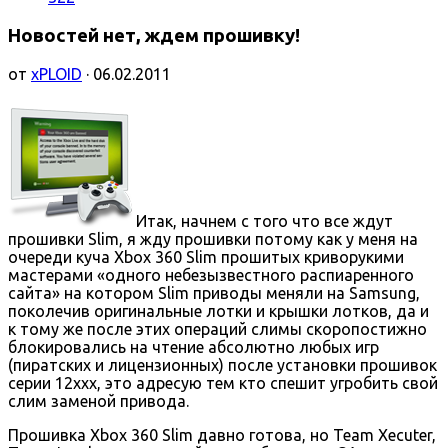
Новостей нет, ждем прошивку!
от
xPLOID
· 06.02.2011
Итак, начнем с того что все ждут
прошивки Slim, я жду прошивки потому как у меня на
очереди куча Xbox 360 Slim прошитых криворукими
мастерами «одного небезызвестного распиаренного
сайта» на котором Slim приводы меняли на Samsung,
поколечив оригинальные лотки и крышки лотков, да и
к тому же после этих операций слимы скоропостижно
блокировались на чтение абсолютно любых игр
(пиратских и лицензионных) после установки прошивок
серии 12ххх, это адресую тем кто спешит угробить свой
слим заменой привода.
Прошивка Xbox 360 Slim давно готова, но Team Xecuter,