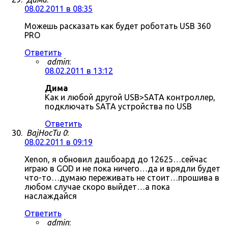
08.02.2011 в 08:35
Можешь расказать как будет роботать USB 360
PRO
Ответить
admin
:
08.02.2011 в 13:12
Дима
Как и любой другой USB>SATA контроллер,
подключать SATA устройства по USB
Ответить
BajHocTu 0
:
08.02.2011 в 09:19
Xenon, я обновил дашбоард до 12625…сейчас
играю в GOD и не пока ничего…да и врядли будет
что-то…думаю переживать не стоит…прошива в
любом случае скоро выйдет…а пока
наслаждайся
Ответить
admin
: